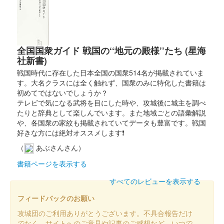
小倉城 御城印
歌仙兼定版
全国国衆ガイド 戦国の‘‘地元の殿様’’たち (星海
小倉城 御城印
関孫六版
社新書)
戦国時代に存在した日本全国の国衆514名が掲載されていま
配布終了
す。大名クラスには全く触れず、国衆のみに特化した書籍は
スターフライヤー×舞台『刀剣乱舞』デジタルスタンプラリーin
初めてではないでしょうか？
北九州の参加者で、小倉城天守閣（小倉城庭園）に入城するとも
テレビで気になる武将を目にした時や、攻城後に城主を調べ
らえる御城印。
たりと辞典として楽しんでいます。また地域ごとの語彙解説
や、各国衆の家紋も掲載されていてデータも豊富です。戦国
好きな方には絶対オススメします❗
小倉城 御城印
細川家・小笠原家両家紋入り版 赤
（
あぶさんさん）
書籍ページを表示する
小倉城 御城印
すべてのレビューを表示する
細川家・小笠原家両家紋入り版 紫
フィードバックのお願い
攻城団のご利用ありがとうございます。不具合報告だけ
でなく、サイトへのご意見や記事のご感想など、いつで