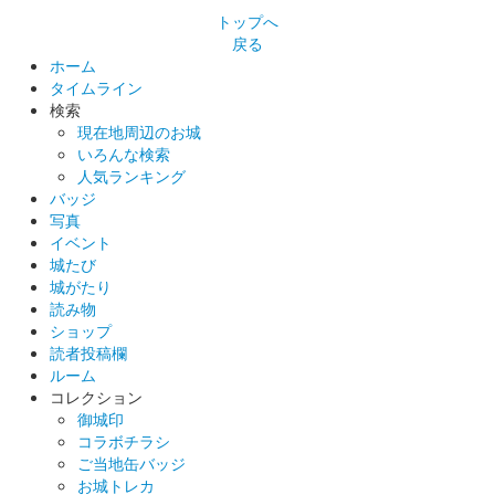
トップへ
戻る
ホーム
小倉城 御城印
御来城記念版
タイムライン
検索
来場者が購入出来る御城印。
現在地周辺のお城
いろんな検索
人気ランキング
小倉城 御城印
バッジ
御登城記念版
写真
イベント
天守閣への登城者のみ購入出来る御城印。
城たび
城がたり
読み物
小倉城 御城印
城の日限定しおり型版
ショップ
読者投稿欄
販売終了
ルーム
コレクション
城の日に因んで46の4倍の184枚限定。文字は書家・杉田廣貴氏
御城印
の揮毫。
コラボチラシ
ご当地缶バッジ
お城トレカ