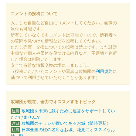
小倉城 御城印
第参回大阪・お城フェス2024限定
コメントの投稿について
配布終了
入手した自慢など自由にコメントしてください。画像の
「第参回大阪・お城フェス2024」会場内JR西日本ブースにて
添付も可能です。
WESTER スタンプラリー in 大阪・梅田に参加し、くじ引きに当
所有していなくてもコメントは可能ですので、所有者へ
選するともらえる御城印。
の質問や見つけた情報などを投稿してください。
ただし売買・交換についての投稿は禁止です。また誹謗
中傷など個人や団体を傷つける内容など、不適切と判断
小倉城 御城印
した場合は削除いたします。
菊一文字版
安全で有益な情報交換の場にしましょう。
（投稿いただいたコメントや写真は攻城団の
利用規約
に
配布終了
基づいて利用させていただくことがあります）
スターフライヤー×舞台『刀剣乱舞』デジタルスタンプラリーin
北九州の参加者で、小倉城天守閣（小倉城庭園）に入城するとも
らえる御城印。
攻城団が現在、全力でオススメするトピック
攻城団を未来に残すために運営をサポートしてい
注目
小倉城 御城印
和泉守兼定版
ただけませんか
攻城団のチラシが置いてあるお城（随時更新）
注目
配布終了
日本全国の桜の名所なお城、花見にオススメなお
注目
城一覧