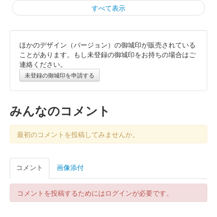
すべて表示
ほかのデザイン（バージョン）の御城印が販売されている
小倉城 御城印
加州清光版
ことがあります。もし未登録の御城印をお持ちの場合はご
連絡ください。
配布終了
未登録の御城印を申請する
スターフライヤー×舞台『刀剣乱舞』デジタルスタンプラリーin
北九州の参加者で、小倉城天守閣（小倉城庭園）に入城するとも
らえる御城印。
みんなのコメント
小倉城 御城印
最初のコメントを投稿してみませんか。
大和守安定版
配布終了
コメント
画像添付
スターフライヤー×舞台『刀剣乱舞』デジタルスタンプラリーin
北九州の参加者で、小倉城天守閣（小倉城庭園）に入城するとも
らえる御城印。
コメントを投稿するためにはログインが必要です。