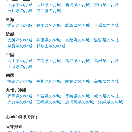
山梨県のお城
長野県のお城
新潟県のお城
富山県のお城
小倉城 御城印
小倉お城まつり限定版
石川県のお城
福井県のお城
東海
配布終了
愛知県のお城
静岡県のお城
岐阜県のお城
三重県のお城
小倉お城まつりは65回を記念して、お城まつり開催日に天守閣に
近畿
入場した人に無料で配布された御城印。各日限定1,500枚
大阪府のお城
兵庫県のお城
京都府のお城
滋賀県のお城
奈良県のお城
和歌山県のお城
小倉城 御城印
中国
迎え虎 プラチナ版
岡山県のお城
広島県のお城
鳥取県のお城
島根県のお城
山口県のお城
一枚一枚、職人が手作業で箔押し製作されたプラチナ御城印。
四国
徳島県のお城
香川県のお城
愛媛県のお城
高知県のお城
小倉城 御城印
送り虎 プラチナ版
九州 / 沖縄
福岡県のお城
佐賀県のお城
長崎県のお城
熊本県のお城
一枚一枚、職人が手作業で箔押し製作されたプラチナ御城印。
大分県のお城
宮崎県のお城
鹿児島県のお城
沖縄県のお城
お城の特徴で探す
小倉城 御城印
兜デザイン「二刀流」
天守形式