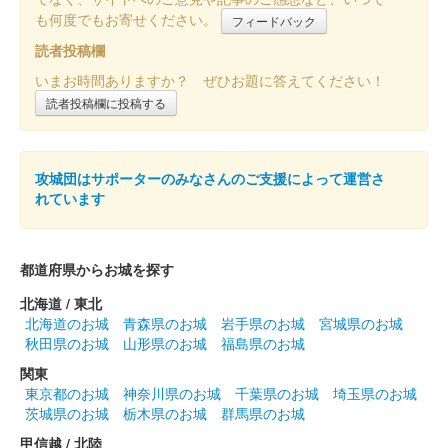
小倉城 御城印
巌流島の戦い 切り絵御城印 金
も何度でもお寄せください。
フィードバック
ほかに青、赤の下地版もある
読者投稿欄
いまお時間ありますか？ ぜひお題に答えてください！
読者投稿欄に投稿する
小倉城 御城印
駅からお城スタンプラリー2024版
配布終了
攻城団はサポーターのみなさんのご支援によって運営さ
「WESTER」アプリから駅からお城スタンプラリー2024に参加
れています
し、小倉城の天守最上階にあるQRコードを読み取り、スタンプ
を獲得する。スタンプ獲得と同時に抽選が始まり、抽選に当たっ
た場合、「しろテラス……
都道府県からお城を探す
北海道 / 東北
小倉城 御城印
小笠原版 緑
北海道のお城
青森県のお城
岩手県のお城
宮城県のお城
秋田県のお城
山形県のお城
福島県のお城
関東
小倉城 御城印
東京都のお城
神奈川県のお城
千葉県のお城
埼玉県のお城
小笠原版 赤
茨城県のお城
栃木県のお城
群馬県のお城
甲信越 / 北陸