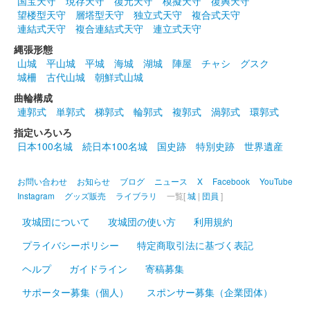
大谷翔平選手の兜セレブレーションで有名になった兜と小倉にゆ
国宝天守
現存天守
復元天守
模擬天守
復興天守
かりの「二刀流」宮本武蔵の家紋である「九曜巴紋」がデザイン
望楼型天守
層塔型天守
独立式天守
複合式天守
されている。
連結式天守
複合連結式天守
連立式天守
縄張形態
山城
平山城
平城
海城
湖城
陣屋
チャシ
グスク
小倉城 御城印
城柵
古代山城
朝鮮式山城
令和五年夏限定
曲輪構成
販売終了
連郭式
単郭式
梯郭式
輪郭式
複郭式
渦郭式
環郭式
指定いろいろ
日本100名城
続日本100名城
国史跡
特別史跡
世界遺産
小倉城 御城印
雨の日限定御城印
小倉城天守と常盤橋の雨の日の様子がデザインされている。雨が
お問い合わせ
お知らせ
ブログ
ニュース
X
Facebook
YouTube
降った日、または梅雨の期間中にしろテラスにて購入可。通信販
Instagram
グッズ販売
ライブラリ
一覧[
城
|
団員
]
売はなし。
攻城団について
攻城団の使い方
利用規約
プライバシーポリシー
特定商取引法に基づく表記
小倉城 御城印
令和5年春限定版
ヘルプ
ガイドライン
寄稿募集
販売終了
サポーター募集（個人）
スポンサー募集（企業団体）
小倉城天守と桜がデザインされており、全体的にピンク色になっ