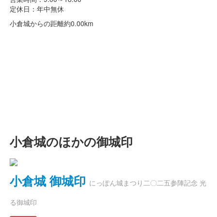
定休日：年中無休
小倉城からの距離
約0.00km
小倉城のほかの御城印
小倉城 御城印
にっぽん城まつり二〇二五参陣記念 光
る御城印