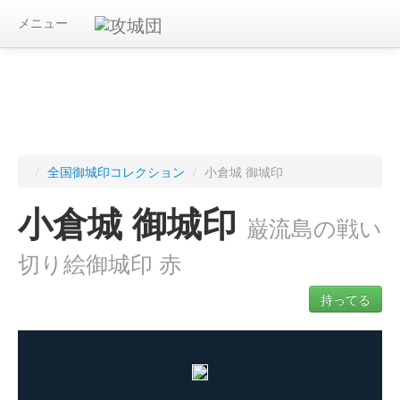
メニュー
/
全国御城印コレクション
/
小倉城 御城印
小倉城 御城印
巌流島の戦い
切り絵御城印 赤
持ってる
ログインすると入手した御城印を記録できます