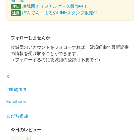
スターフライヤー×舞台『刀剣乱舞』デジタルスタンプラリーin
攻城団オリジナルグッズ販売中！
注目
北九州の参加者で、小倉城天守閣（小倉城庭園）に入城するとも
ぼんてん・まるのLINEスタンプ販売中
らえる御城印。
注目
小倉城 御城印
堀川国広版
フォローしませんか
攻城団のアカウントをフォローすれば、SNS経由で最新記事
配布終了
の情報を受け取ることができます。
スターフライヤー×舞台『刀剣乱舞』デジタルスタンプラリーin
（フォローするのに攻城団の登録は不要です）
北九州の参加者で、小倉城天守閣（小倉城庭園）に入城するとも
らえる御城印。
X
Instagram
小倉城 御城印
長曽祢虎徹版
Facebook
配布終了
スターフライヤー×舞台『刀剣乱舞』デジタルスタンプラリーin
友だち追加
北九州の参加者で、小倉城天守閣（小倉城庭園）に入城するとも
らえる御城印。
今日のレビュー