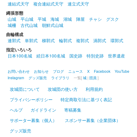
連結式天守
複合連結式天守
連立式天守
縄張形態
小倉城 御城印
雨の日限定御城印
山城
平山城
平城
海城
湖城
陣屋
チャシ
グスク
城柵
古代山城
朝鮮式山城
小倉城天守と常盤橋の雨の日の様子がデザインされている。雨が
曲輪構成
降った日、または梅雨の期間中にしろテラスにて購入可。通信販
連郭式
単郭式
梯郭式
輪郭式
複郭式
渦郭式
環郭式
売はなし。
指定いろいろ
日本100名城
続日本100名城
国史跡
特別史跡
世界遺産
小倉城 御城印
令和5年春限定版
お問い合わせ
お知らせ
ブログ
ニュース
X
Facebook
YouTube
販売終了
Instagram
グッズ販売
ライブラリ
一覧[
城
|
団員
]
小倉城天守と桜がデザインされており、全体的にピンク色になっ
攻城団について
攻城団の使い方
利用規約
ている。
プライバシーポリシー
特定商取引法に基づく表記
小倉城 御城印
ヘルプ
ガイドライン
寄稿募集
新年版 2023年
サポーター募集（個人）
スポンサー募集（企業団体）
1000枚限定
グッズ販売