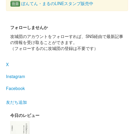
小倉城 御城印
ぼんてん・まるのLINEスタンプ販売中
注目
長曽祢虎徹版
配布終了
スターフライヤー×舞台『刀剣乱舞』デジタルスタンプラリーin
フォローしませんか
北九州の参加者で、小倉城天守閣（小倉城庭園）に入城するとも
攻城団のアカウントをフォローすれば、SNS経由で最新記事
らえる御城印。
の情報を受け取ることができます。
（フォローするのに攻城団の登録は不要です）
小倉城 御城印
歌仙兼定版
X
Instagram
小倉城 御城印
関孫六版
Facebook
配布終了
友だち追加
スターフライヤー×舞台『刀剣乱舞』デジタルスタンプラリーin
北九州の参加者で、小倉城天守閣（小倉城庭園）に入城するとも
今日のレビュー
らえる御城印。