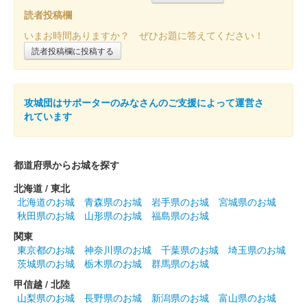
「WESTER」アプリから駅からお城スタンプラリー2024に参加
読者投稿欄
し、小倉城の天守最上階にあるQRコードを読み取り、スタンプ
いまお時間ありますか？ ぜひお題に答えてください！
を獲得する。スタンプ獲得と同時に抽選が始まり、抽選に当たっ
た場合、「しろテラス……
読者投稿欄に投稿する
小倉城 御城印
攻城団はサポーターのみなさんのご支援によって運営さ
小笠原版 緑
れています
小倉城 御城印
小笠原版 赤
都道府県からお城を探す
北海道 / 東北
北海道のお城
青森県のお城
岩手県のお城
宮城県のお城
小倉城 御城印
小倉お城まつり限定版
秋田県のお城
山形県のお城
福島県のお城
関東
配布終了
東京都のお城
神奈川県のお城
千葉県のお城
埼玉県のお城
小倉お城まつりは65回を記念して、お城まつり開催日に天守閣に
茨城県のお城
栃木県のお城
群馬県のお城
入場した人に無料で配布された御城印。各日限定1,500枚
甲信越 / 北陸
山梨県のお城
長野県のお城
新潟県のお城
富山県のお城