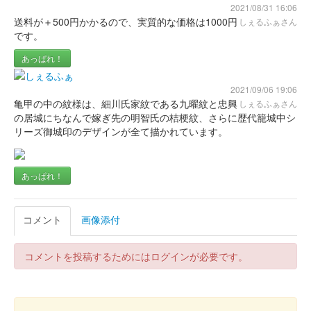
小倉城 御城印
大和守安定版
2021/08/31 16:06
送料が＋500円かかるので、実質的な価格は1000円
しぇるふぁさん
配布終了
です。
スターフライヤー×舞台『刀剣乱舞』デジタルスタンプラリーin
あっぱれ！
北九州の参加者で、小倉城天守閣（小倉城庭園）に入城するとも
らえる御城印。
2021/09/06 19:06
亀甲の中の紋様は、細川氏家紋である九曜紋と忠興
しぇるふぁさん
の居城にちなんで嫁ぎ先の明智氏の桔梗紋、さらに歴代籠城中シ
小倉城 御城印
リーズ御城印のデザインが全て描かれています。
第参回大阪・お城フェス2024限定
配布終了
あっぱれ！
「第参回大阪・お城フェス2024」会場内JR西日本ブースにて
WESTER スタンプラリー in 大阪・梅田に参加し、くじ引きに当
選するともらえる御城印。
コメント
画像添付
小倉城 御城印
コメントを投稿するためにはログインが必要です。
菊一文字版
配布終了
スターフライヤー×舞台『刀剣乱舞』デジタルスタンプラリーin