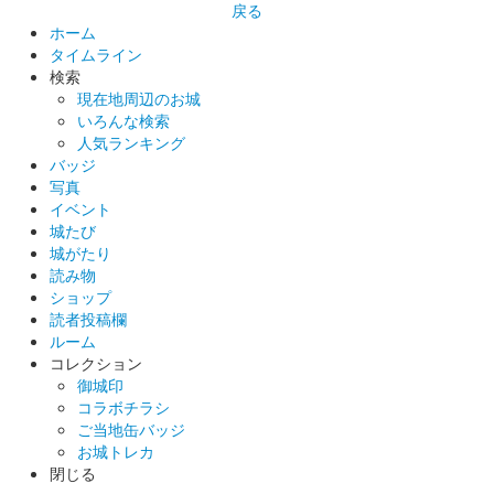
小倉城 御城印
戻る
御登城記念版
ホーム
タイムライン
天守閣への登城者のみ購入出来る御城印。
検索
現在地周辺のお城
いろんな検索
小倉城 御城印
城の日限定しおり型版
人気ランキング
バッジ
販売終了
写真
イベント
城の日に因んで46の4倍の184枚限定。文字は書家・杉田廣貴氏
城たび
の揮毫。
城がたり
読み物
ショップ
小倉城 御城印
新年版（2022年）
読者投稿欄
ルーム
正月限定で販売された御城印。
コレクション
御城印
コラボチラシ
小倉城 御城印
ご当地缶バッジ
プレミアムゴールド限定御城印（送り
お城トレカ
閉じる
虎）