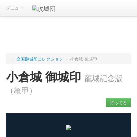
メニュー
/
全国御城印コレクション
/
小倉城 御城印
小倉城 御城印
籠城記念版
（亀甲）
持ってる
ログインすると入手した御城印を記録できます