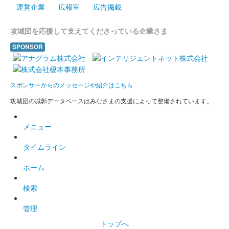
運営企業
広報室
広告掲載
小倉城 御城印
令和4年秋限定版
攻城団を応援して支えてくださっている企業さま
販売終了
SPONSOR
小倉城 御城印
修羅王丸版
スポンサーからのメッセージや紹介はこちら
攻城団の城郭データベースはみなさまの支援によって整備されています。
小倉城 御城印
令和4年夏限定御城印
メニュー
国指定重要無形民俗文化財である小倉祇園太鼓などをデザインさ
れている。1000枚限定。
タイムライン
ホーム
小倉城 御城印
御来城記念版
検索
来場者が購入出来る御城印。
管理
トップへ