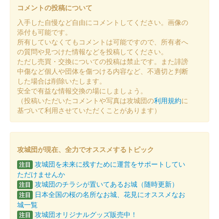
北九州の参加者で、小倉城天守閣（小倉城庭園）に入城するとも
コメントの投稿について
らえる御城印。
入手した自慢など自由にコメントしてください。画像の
添付も可能です。
所有していなくてもコメントは可能ですので、所有者へ
小倉城 御城印
和泉守兼定版
の質問や見つけた情報などを投稿してください。
ただし売買・交換についての投稿は禁止です。また誹謗
配布終了
中傷など個人や団体を傷つける内容など、不適切と判断
した場合は削除いたします。
スターフライヤー×舞台『刀剣乱舞』デジタルスタンプラリーin
安全で有益な情報交換の場にしましょう。
北九州の参加者で、小倉城天守閣（小倉城庭園）に入城するとも
（投稿いただいたコメントや写真は攻城団の
利用規約
に
らえる御城印。
基づいて利用させていただくことがあります）
小倉城 御城印
堀川国広版
攻城団が現在、全力でオススメするトピック
配布終了
攻城団を未来に残すために運営をサポートしてい
注目
スターフライヤー×舞台『刀剣乱舞』デジタルスタンプラリーin
ただけませんか
北九州の参加者で、小倉城天守閣（小倉城庭園）に入城するとも
攻城団のチラシが置いてあるお城（随時更新）
注目
らえる御城印。
日本全国の桜の名所なお城、花見にオススメなお
注目
城一覧
攻城団オリジナルグッズ販売中！
注目