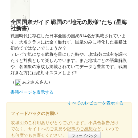
小倉城 御城印
細川家・小笠原家両家紋入り版 赤
全国国衆ガイド 戦国の‘‘地元の殿様’’たち (星海
小倉城 御城印
社新書)
細川家・小笠原家両家紋入り版 紫
戦国時代に存在した日本全国の国衆514名が掲載されていま
す。大名クラスには全く触れず、国衆のみに特化した書籍は
初めてではないでしょうか？
小倉城 御城印
巌流島の戦い 切り絵御城印 赤
テレビで気になる武将を目にした時や、攻城後に城主を調べ
たりと辞典として楽しんでいます。また地域ごとの語彙解説
切り絵御城印。3種類あり。
や、各国衆の家紋も掲載されていてデータも豊富です。戦国
好きな方には絶対オススメします❗
（
あぶさんさん）
小倉城 御城印
巌流島の戦い 切り絵御城印 金
書籍ページを表示する
ほかに青、赤の下地版もある
すべてのレビューを表示する
フィードバックのお願い
小倉城 御城印
駅からお城スタンプラリー2024版
攻城団のご利用ありがとうございます。不具合報告だけ
でなく、サイトへのご意見や記事のご感想など、いつで
配布終了
も何度でもお寄せください。
フィードバック