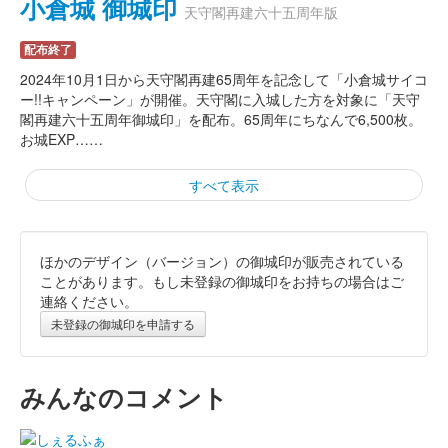
小倉城 御城印
天守閣再建六十五周年版
配布終了
2024年10月1日から天守閣再建65周年を記念して「小倉城サイコ
ー!!キャンペーン」が開催。天守閣に入城した方を対象に「天守
閣再建六十五周年御城印」を配布。65周年にちなんで6,500枚。
お城EXP……
すべて表示
ほかのデザイン（バージョン）の御城印が販売されている
小倉城 御城印
加州清光版
ことがあります。もし未登録の御城印をお持ちの場合はご
連絡ください。
配布終了
未登録の御城印を申請する
スターフライヤー×舞台『刀剣乱舞』デジタルスタンプラリーin
北九州の参加者で、小倉城天守閣（小倉城庭園）に入城するとも
らえる御城印。
みんなのコメント