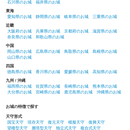
石川県のお城
福井県のお城
小倉城 御城印
迎え虎 プラチナ版
東海
愛知県のお城
静岡県のお城
岐阜県のお城
三重県のお城
一枚一枚、職人が手作業で箔押し製作されたプラチナ御城印。
近畿
大阪府のお城
兵庫県のお城
京都府のお城
滋賀県のお城
小倉城 御城印
奈良県のお城
和歌山県のお城
送り虎 プラチナ版
中国
一枚一枚、職人が手作業で箔押し製作されたプラチナ御城印。
岡山県のお城
広島県のお城
鳥取県のお城
島根県のお城
山口県のお城
四国
小倉城 御城印
兜デザイン「二刀流」
徳島県のお城
香川県のお城
愛媛県のお城
高知県のお城
九州 / 沖縄
大谷翔平選手の兜セレブレーションで有名になった兜と小倉にゆ
福岡県のお城
佐賀県のお城
長崎県のお城
熊本県のお城
かりの「二刀流」宮本武蔵の家紋である「九曜巴紋」がデザイン
大分県のお城
宮崎県のお城
鹿児島県のお城
沖縄県のお城
されている。
お城の特徴で探す
小倉城 御城印
令和五年夏限定
天守形式
国宝天守
現存天守
復元天守
模擬天守
復興天守
販売終了
望楼型天守
層塔型天守
独立式天守
複合式天守