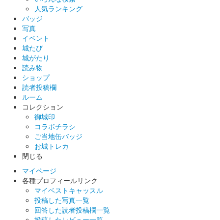
人気ランキング
箱田城 御城印
バッジ
巴御前 夏限定版
写真
イベント
販売終了
城たび
城がたり
読み物
箱田城 御城印
木曽義仲 夏限定版
ショップ
読者投稿欄
販売終了
ルーム
コレクション
御城印
コラボチラシ
ご当地缶バッジ
お城トレカ
閉じる
マイページ
各種プロフィールリンク
マイベストキャッスル
投稿した写真一覧
回答した読者投稿欄一覧
投稿したレビュー一覧