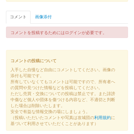
箱田城 御城印
コメント
画像添付
春限定版
コメントを投稿するためにはログインが必要です。
箱田城 御城印
冬限定版
コメントの投稿について
箱田城 御城印
夏限定版
入手した自慢など自由にコメントしてください。画像の
添付も可能です。
所有していなくてもコメントは可能ですので、所有者へ
箱田城 御城印
の質問や見つけた情報などを投稿してください。
令和六年春限定版
ただし売買・交換についての投稿は禁止です。また誹謗
中傷など個人や団体を傷つける内容など、不適切と判断
した場合は削除いたします。
箱田城 御城印
安全で有益な情報交換の場にしましょう。
巴御前 黄金版
（投稿いただいたコメントや写真は攻城団の
利用規約
に
基づいて利用させていただくことがあります）
販売終了