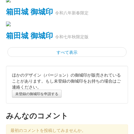
箱田城 御城印
令和八年新春限定
箱田城 御城印
令和七年秋限定版
すべて表示
ほかのデザイン（バージョン）の御城印が販売されている
箱田城 御城印
木曾義仲公秋限定版
ことがあります。もし未登録の御城印をお持ちの場合はご
連絡ください。
未登録の御城印を申請する
箱田城 御城印
巴御前秋限定版
みんなのコメント
箱田城 御城印
令和七年夏限定版
最初のコメントを投稿してみませんか。