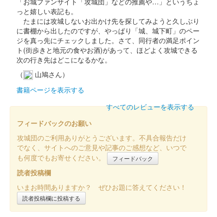
「お城ファンサイト「攻城団」などの推薦や…」というちょ
っと嬉しい表記も。
箱田城 御城印
源義仲冬限定版
たまには攻城しないお出かけ先を探してみようと久しぶり
に書棚から出したのですが、やっぱり「城、城下町」のペー
長野剛氏による源義仲のイラストを使用した御城印。100枚限
ジを真っ先にチェックしました。さて、同行者の満足ポイン
定。
ト(街歩きと地元の食やお酒)があって、ほどよく攻城できる
次の行き先はどこになるかな。
（
山鳩さん）
箱田城 御城印
巴御前冬限定版
書籍ページを表示する
長野剛氏による巴御前のイラストを使用した御城印。100枚限
すべてのレビューを表示する
定。
フィードバックのお願い
攻城団のご利用ありがとうございます。不具合報告だけ
箱田城 御城印
冬限定版
でなく、サイトへのご意見や記事のご感想など、いつで
も何度でもお寄せください。
フィードバック
読者投稿欄
箱田城 御城印
秋限定版
いまお時間ありますか？ ぜひお題に答えてください！
読者投稿欄に投稿する