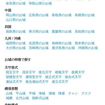
箱田城 御城印
病魔退滅祈願限定（金家紋）
奈良県のお城
和歌山県のお城
中国
群雄印「上州源平版」として、武将印3枚（源頼朝、源義経、源
岡山県のお城
広島県のお城
鳥取県のお城
島根県のお城
義仲）とともに300セット限定でオンライン販売。
山口県のお城
四国
箱田城 御城印
徳島県のお城
香川県のお城
愛媛県のお城
高知県のお城
木曾義仲公版
九州 / 沖縄
群馬戦国御城印サミットで先行販売。2024年9月14日より現地販
福岡県のお城
佐賀県のお城
長崎県のお城
熊本県のお城
売
大分県のお城
宮崎県のお城
鹿児島県のお城
沖縄県のお城
お城の特徴で探す
箱田城 御城印
巴御前版
天守形式
群馬戦国御城印サミットで先行販売。2024年9月14日より現地販
国宝天守
現存天守
復元天守
模擬天守
復興天守
売
望楼型天守
層塔型天守
独立式天守
複合式天守
連結式天守
複合連結式天守
連立式天守
縄張形態
箱田城 御城印
山城
平山城
平城
海城
湖城
陣屋
チャシ
グスク
群馬戦国御城印サミット第七弾限定
城柵
古代山城
朝鮮式山城
販売終了
曲輪構成