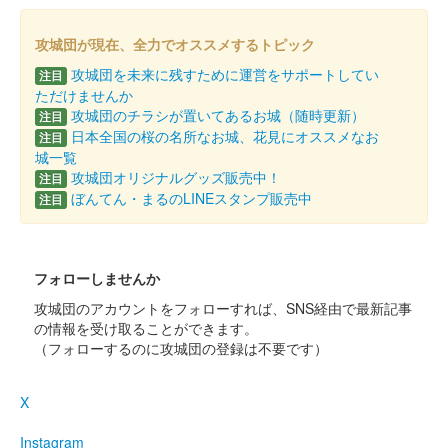
箱田城 御城印
木曽義仲 黄金版
攻城団が現在、全力でオススメするトピック
攻城団を未来に残すために運営をサポートしてい
注目
販売終了
ただけませんか
攻城団のチラシが置いてあるお城（随時更新）
注目
日本全国の桜の名所なお城、花見にオススメなお
注目
箱田城 御城印
令和五年秋限定版
城一覧
攻城団オリジナルグッズ販売中！
注目
ぼんてん・まるのLINEスタンプ販売中
注目
箱田城 御城印
木曽義仲公版
フォローしませんか
箱田城 御城印
攻城団のアカウントをフォローすれば、SNS経由で最新記事
巴御前版
の情報を受け取ることができます。
（フォローするのに攻城団の登録は不要です）
箱田城 御城印
箱田地衆 通常版
X
Instagram