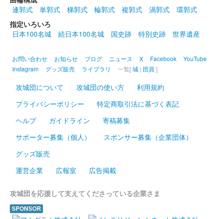
2026年6月13、14日に開催された群馬戦国御城印サミット第7弾
連郭式
単郭式
梯郭式
輪郭式
複郭式
渦郭式
環郭式
にて販売された限定御城印。
指定いろいろ
日本100名城
続日本100名城
国史跡
特別史跡
世界遺産
箱田城 御城印
巴御前版
お問い合わせ
お知らせ
ブログ
ニュース
X
Facebook
YouTube
Instagram
グッズ販売
ライブラリ
一覧[
城
|
団員
]
2026年6月13、14日に開催された群馬戦国御城印サミット2026
にて先行販売された御城印。
攻城団について
攻城団の使い方
利用規約
プライバシーポリシー
特定商取引法に基づく表記
箱田城 御城印
木曽義仲公版
ヘルプ
ガイドライン
寄稿募集
2026年6月13、14日に開催された群馬戦国御城印サミット2026
サポーター募集（個人）
スポンサー募集（企業団体）
にて先行販売された御城印。
グッズ販売
運営企業
広報室
広告掲載
箱田城 御城印
巴御前 令和八年夏限定版
攻城団を応援して支えてくださっている企業さま
SPONSOR