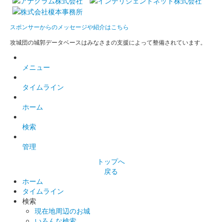
箱田城 御城印
令和八年夏限定版
スポンサーからのメッセージや紹介はこちら
箱田城 御城印
令和八年夏限定版
攻城団の城郭データベースはみなさまの支援によって整備されています。
メニュー
箱田城 御城印
巴御前 令和八年 春限定版
タイムライン
ホーム
箱田城 御城印
木曽義仲公 令和八年 春限定版
検索
管理
箱田城 御城印
トップへ
木曽義仲公 令和八年新春限定版
戻る
ホーム
タイムライン
箱田城 御城印
検索
巴御前 令和八年新春限定版
現在地周辺のお城
いろんな検索