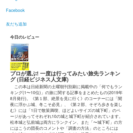
箱田城 御城印
令和5年夏限定版
Facebook
友だち追加
箱田城 御城印
群馬戦国御城印サミット限定
今日のレビュー
販売終了
長野剛氏による源義仲と巴御前がデザインされている
箱田城 御城印
プロが選ぶ! 一度は行ってみたい旅先ランキン
令和五年春限定版
グ (日経ビジネス人文庫)
この本は日経新聞の土曜朝刊別刷に掲載中の「何でもラン
キング(1〜10位)」の旅に関する記事をまとめたもの(2019年
箱田城 御城印
源義仲春限定版
8月発行)。《第１部、絶景を見に行く》のコーナーには「闇
夜に浮かぶ城、冬こそ必見」、《第２部、そぞろ歩きを楽し
む》には「1日で散策満喫、ほどよいサイズの城下町」のペ
ージがあってそれぞれ10の城と城下町が紹介されています。
箱田城 御城印
巴御前春限定版
松本城と弘前城は両方にランクイン、また「〜城下町」の方
にはこうの団長のコメントや「調査の方法」のところには