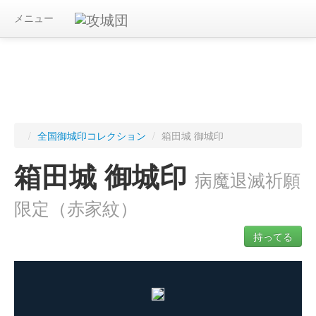
メニュー
/
全国御城印コレクション
/
箱田城 御城印
箱田城 御城印
病魔退滅祈願
限定（赤家紋）
持ってる
ログインすると入手した御城印を記録できます