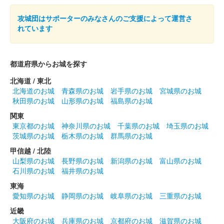
箱田城 御城印
巴御前秋限定版
攻城団はサポーターのみなさんのご支援によって運営さ
100枚限定。
れています
箱田城 御城印
源義仲秋限定版
都道府県からお城を探す
100枚限定。
北海道 / 東北
北海道のお城
青森県のお城
岩手県のお城
宮城県のお城
秋田県のお城
山形県のお城
福島県のお城
箱田城 御城印
関東
源義仲版
東京都のお城
神奈川県のお城
千葉県のお城
埼玉県のお城
長野剛氏のイラストを使用した御城印。500枚限定。
茨城県のお城
栃木県のお城
群馬県のお城
甲信越 / 北陸
山梨県のお城
長野県のお城
新潟県のお城
富山県のお城
箱田城 御城印
石川県のお城
福井県のお城
巴御前版
東海
長野剛氏のイラストを使用した御城印。500枚限定。
愛知県のお城
静岡県のお城
岐阜県のお城
三重県のお城
近畿
大阪府のお城
兵庫県のお城
京都府のお城
滋賀県のお城