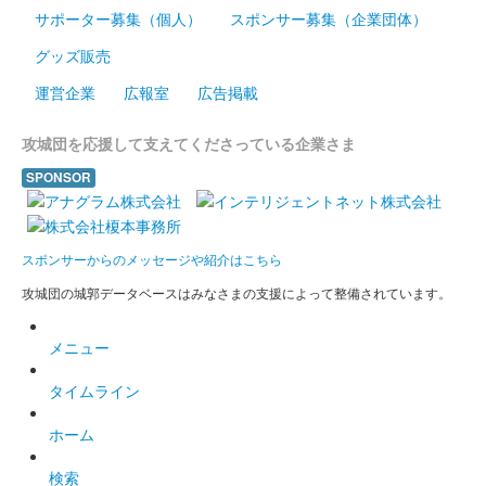
サポーター募集（個人）
スポンサー募集（企業団体）
箱田城 御城印
グッズ販売
巴御前版
運営企業
広報室
広告掲載
2026年6月13、14日に開催された群馬戦国御城印サミット2026
にて先行販売された御城印。
攻城団を応援して支えてくださっている企業さま
SPONSOR
箱田城 御城印
木曽義仲公版
2026年6月13、14日に開催された群馬戦国御城印サミット2026
スポンサーからのメッセージや紹介はこちら
にて先行販売された御城印。
攻城団の城郭データベースはみなさまの支援によって整備されています。
箱田城 御城印
メニュー
巴御前 令和八年夏限定版
タイムライン
箱田城 御城印
ホーム
令和八年夏限定版
検索