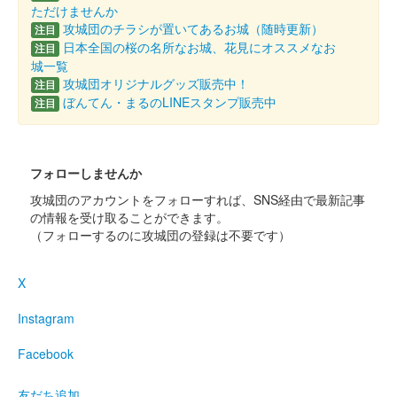
ただけませんか
攻城団のチラシが置いてあるお城（随時更新）
注目
日本全国の桜の名所なお城、花見にオススメなお
注目
箱田城 御城印
令和五年秋限定版
城一覧
攻城団オリジナルグッズ販売中！
注目
ぼんてん・まるのLINEスタンプ販売中
注目
箱田城 御城印
木曽義仲公版
フォローしませんか
箱田城 御城印
攻城団のアカウントをフォローすれば、SNS経由で最新記事
巴御前版
の情報を受け取ることができます。
（フォローするのに攻城団の登録は不要です）
箱田城 御城印
箱田地衆 通常版
X
Instagram
箱田城 御城印
群馬戦国御城印サミット限定
Facebook
販売終了
友だち追加