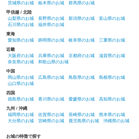
茨城県のお城
栃木県のお城
群馬県のお城
甲信越 / 北陸
山梨県のお城
長野県のお城
新潟県のお城
富山県のお城
箱田城 御城印
源義仲版
石川県のお城
福井県のお城
東海
長野剛氏のイラストを使用した御城印。500枚限定。
愛知県のお城
静岡県のお城
岐阜県のお城
三重県のお城
近畿
箱田城 御城印
大阪府のお城
兵庫県のお城
京都府のお城
滋賀県のお城
巴御前版
奈良県のお城
和歌山県のお城
長野剛氏のイラストを使用した御城印。500枚限定。
中国
岡山県のお城
広島県のお城
鳥取県のお城
島根県のお城
山口県のお城
箱田城 御城印
病魔退滅祈願限定（赤家紋）
四国
徳島県のお城
香川県のお城
愛媛県のお城
高知県のお城
700枚限定。
九州 / 沖縄
福岡県のお城
佐賀県のお城
長崎県のお城
熊本県のお城
大分県のお城
宮崎県のお城
鹿児島県のお城
沖縄県のお城
箱田城 御城印
病魔退滅祈願限定（金家紋）
お城の特徴で探す
群雄印「上州源平版」として、武将印3枚（源頼朝、源義経、源