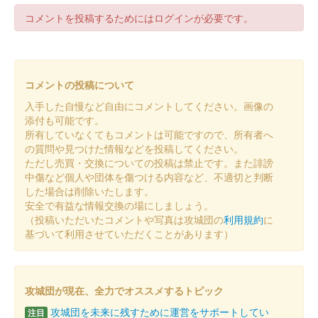
コメントを投稿するためにはログインが必要です。
箱田城 御城印
冬限定版
コメントの投稿について
箱田城 御城印
夏限定版
入手した自慢など自由にコメントしてください。画像の
添付も可能です。
所有していなくてもコメントは可能ですので、所有者へ
箱田城 御城印
の質問や見つけた情報などを投稿してください。
令和六年春限定版
ただし売買・交換についての投稿は禁止です。また誹謗
中傷など個人や団体を傷つける内容など、不適切と判断
した場合は削除いたします。
箱田城 御城印
安全で有益な情報交換の場にしましょう。
巴御前 黄金版
（投稿いただいたコメントや写真は攻城団の
利用規約
に
基づいて利用させていただくことがあります）
販売終了
箱田城 御城印
木曽義仲 黄金版
攻城団が現在、全力でオススメするトピック
攻城団を未来に残すために運営をサポートしてい
注目
販売終了