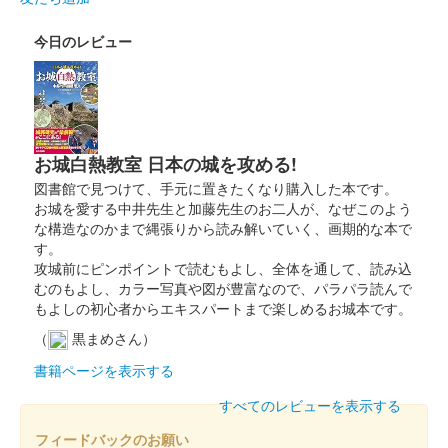
長野剛氏による源義仲と巴御前がデザインされている
今日のレビュー
箱田城 御城印
令和五年春限定版
箱田城 御城印
お城白熱教室 日本の城を攻める!
源義仲春限定版
図書館で見つけて、手元に置きたくなり購入した本です。
お城を愛する中井先生と加藤先生のお二人が、なぜこのよう
な構造なのかまで縄張りから読み解いていく、画期的な本で
箱田城 御城印
巴御前春限定版
す。
攻城前にピンポイントで読むもよし、全体を通して、読み込
むのもよし、カラー写真や図が豊富なので、パラパラ読んで
もよしの初心者からエキスパートまで楽しめるお城本です。
箱田城 御城印
源義仲冬限定版
（
黒まめさん）
長野剛氏による源義仲のイラストを使用した御城印。100枚限
書籍ページを表示する
定。
すべてのレビューを表示する
フィードバックのお願い