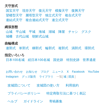
義仲）とともに300セット限定でオンライン販売。
天守形式
国宝天守
現存天守
復元天守
模擬天守
復興天守
望楼型天守
層塔型天守
独立式天守
複合式天守
箱田城 御城印
連結式天守
複合連結式天守
連立式天守
木曾義仲公版
縄張形態
群馬戦国御城印サミットで先行販売。2024年9月14日より現地販
山城
平山城
平城
海城
湖城
陣屋
チャシ
グスク
売
城柵
古代山城
朝鮮式山城
曲輪構成
箱田城 御城印
連郭式
単郭式
梯郭式
輪郭式
複郭式
渦郭式
環郭式
巴御前版
指定いろいろ
群馬戦国御城印サミットで先行販売。2024年9月14日より現地販
日本100名城
続日本100名城
国史跡
特別史跡
世界遺産
売
お問い合わせ
お知らせ
ブログ
ニュース
X
Facebook
YouTube
Instagram
グッズ販売
ライブラリ
一覧[
城
|
団員
]
箱田城 御城印
群馬戦国御城印サミット第七弾限定
攻城団について
攻城団の使い方
利用規約
販売終了
プライバシーポリシー
特定商取引法に基づく表記
2026年6月13、14日に開催された群馬戦国御城印サミット第7弾
ヘルプ
ガイドライン
寄稿募集
にて販売された限定御城印。