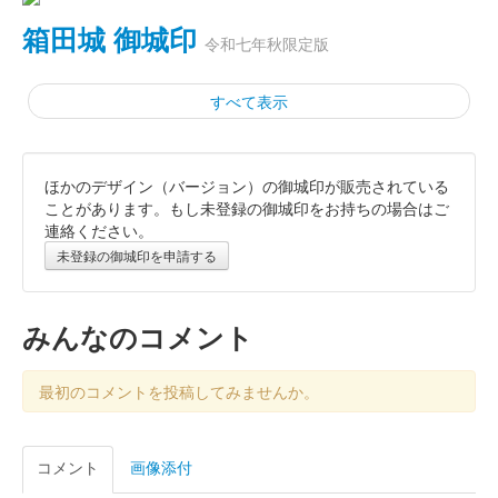
箱田城 御城印
令和七年秋限定版
すべて表示
ほかのデザイン（バージョン）の御城印が販売されている
箱田城 御城印
木曾義仲公秋限定版
ことがあります。もし未登録の御城印をお持ちの場合はご
連絡ください。
未登録の御城印を申請する
箱田城 御城印
巴御前秋限定版
みんなのコメント
箱田城 御城印
令和七年夏限定版
最初のコメントを投稿してみませんか。
箱田城 御城印
コメント
画像添付
春限定版