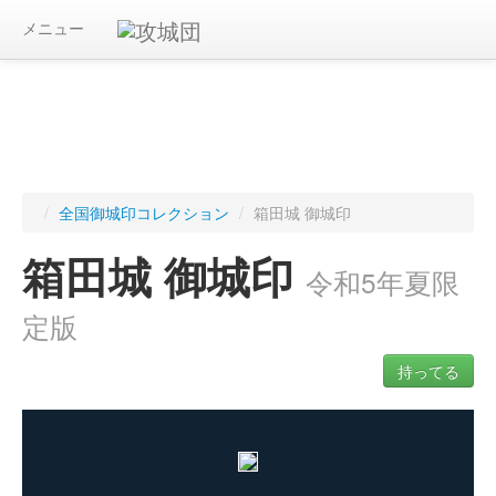
メニュー
/
全国御城印コレクション
/
箱田城 御城印
箱田城 御城印
令和5年夏限
定版
持ってる
ログインすると入手した御城印を記録できます