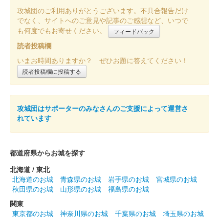
箱田城 御城印
巴御前冬限定版
攻城団のご利用ありがとうございます。不具合報告だけ
でなく、サイトへのご意見や記事のご感想など、いつで
長野剛氏による巴御前のイラストを使用した御城印。100枚限
も何度でもお寄せください。
定。
フィードバック
読者投稿欄
いまお時間ありますか？ ぜひお題に答えてください！
箱田城 御城印
冬限定版
読者投稿欄に投稿する
箱田城 御城印
秋限定版
攻城団はサポーターのみなさんのご支援によって運営さ
れています
箱田城 御城印
巴御前秋限定版
都道府県からお城を探す
100枚限定。
北海道 / 東北
北海道のお城
青森県のお城
岩手県のお城
宮城県のお城
秋田県のお城
山形県のお城
福島県のお城
箱田城 御城印
源義仲秋限定版
関東
東京都のお城
神奈川県のお城
千葉県のお城
埼玉県のお城
100枚限定。