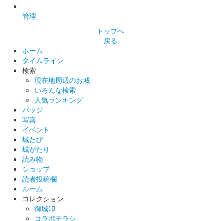
箱田城 御城印
管理
令和八年夏限定版
トップへ
戻る
箱田城 御城印
ホーム
巴御前 令和八年 春限定版
タイムライン
検索
現在地周辺のお城
箱田城 御城印
いろんな検索
木曽義仲公 令和八年 春限定版
人気ランキング
バッジ
写真
イベント
箱田城 御城印
木曽義仲公 令和八年新春限定版
城たび
城がたり
読み物
ショップ
箱田城 御城印
巴御前 令和八年新春限定版
読者投稿欄
ルーム
コレクション
御城印
箱田城 御城印
巴御前 夏限定版
コラボチラシ