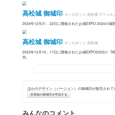
高松城 御城印
オシロボット 高松城 デフォル
2024年12月21、22日に開催されたお城EXPO 20
高松城 御城印
オシロボット 高松城
2023年12月16，17日に開催されたお城EXPO202
売。
ほかのデザイン（バージョン）の御城印が販売されて
高松城 御城印
桜御門完成記念・切り絵版
未登録の御城印を申請する
販売終了
切り絵に銀箔押しの特別版。桜御門完成記念として1000
みんなのコメント