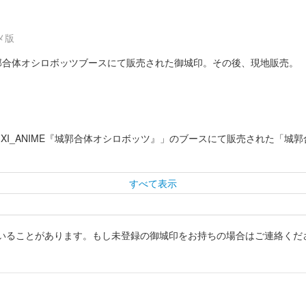
メ版
24の城郭合体オシロボッツブースにて販売された御城印。その後、現地販売。
3の「MIXI_ANIME『城郭合体オシロボッツ』」のブースにて販売され
すべて表示
いることがあります。もし未登録の御城印をお持ちの場合はご連絡くだ
枚限定で販売。