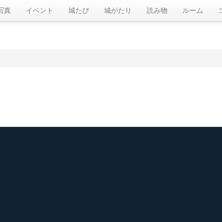
写真
イベント
城たび
城がたり
読み物
ルーム