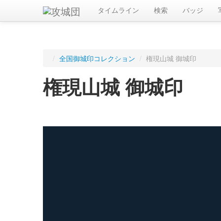
タイムライン
検索
バッジ
/
全国御城印コレクション
/
権現山城 御城印
権現山城 御城印
ログインすると入手した御城印を記録できます