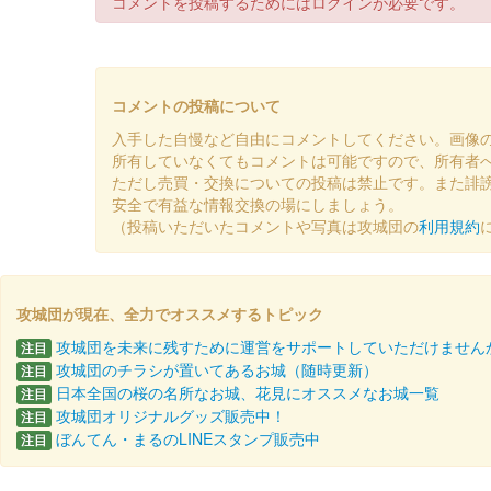
コメントを投稿するためにはログインが必要です。
コメントの投稿について
入手した自慢など自由にコメントしてください。画像
所有していなくてもコメントは可能ですので、所有者
ただし売買・交換についての投稿は禁止です。また誹
安全で有益な情報交換の場にしましょう。
（投稿いただいたコメントや写真は攻城団の
利用規約
攻城団が現在、全力でオススメするトピック
攻城団を未来に残すために運営をサポートしていただけません
注目
攻城団のチラシが置いてあるお城（随時更新）
注目
日本全国の桜の名所なお城、花見にオススメなお城一覧
注目
攻城団オリジナルグッズ販売中！
注目
ぼんてん・まるのLINEスタンプ販売中
注目