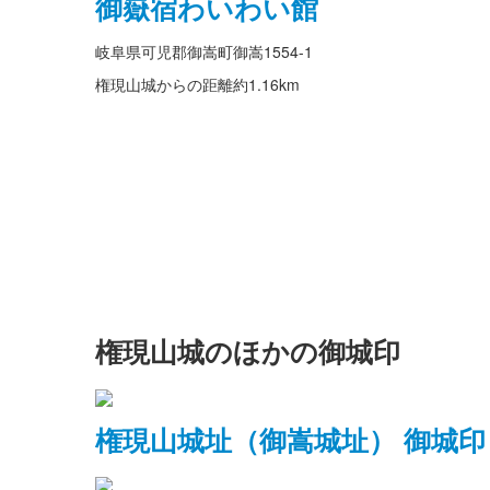
御嶽宿わいわい館
岐阜県可児郡御嵩町御嵩1554-1
権現山城からの距離
約1.16km
権現山城のほかの御城印
権現山城址（御嵩城址） 御城印