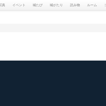
写真
イベント
城たび
城がたり
読み物
ルーム