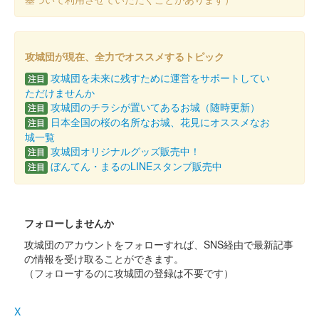
子檀嶺城 御城印
令和三年夏限定版
攻城団が現在、全力でオススメするトピック
真田家に仕えた小山田茂誠の所領と伝えられる。
攻城団を未来に残すために運営をサポートしてい
注目
ただけませんか
攻城団のチラシが置いてあるお城（随時更新）
注目
子檀嶺城 御城印
第二版
日本全国の桜の名所なお城、花見にオススメなお
注目
城一覧
和紙と城名の文字の色が変更されている。
攻城団オリジナルグッズ販売中！
注目
ぼんてん・まるのLINEスタンプ販売中
注目
子檀嶺城 御城印
令和三年秋限定版
青木村の紅葉と新そばの季節として名産のタチアカネ蕎麦をデザ
フォローしませんか
インした。
攻城団のアカウントをフォローすれば、SNS経由で最新記事
の情報を受け取ることができます。
（フォローするのに攻城団の登録は不要です）
子檀嶺城 御城印
通常版第4弾
X
200枚限定。