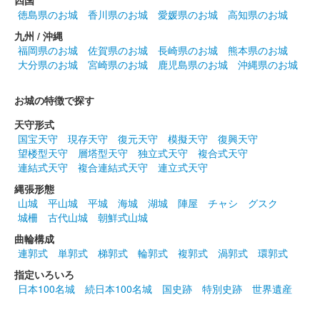
四国
徳島県のお城
香川県のお城
愛媛県のお城
高知県のお城
九州 / 沖縄
福岡県のお城
佐賀県のお城
長崎県のお城
熊本県のお城
大分県のお城
宮崎県のお城
鹿児島県のお城
沖縄県のお城
お城の特徴で探す
天守形式
国宝天守
現存天守
復元天守
模擬天守
復興天守
望楼型天守
層塔型天守
独立式天守
複合式天守
連結式天守
複合連結式天守
連立式天守
縄張形態
山城
平山城
平城
海城
湖城
陣屋
チャシ
グスク
城柵
古代山城
朝鮮式山城
曲輪構成
連郭式
単郭式
梯郭式
輪郭式
複郭式
渦郭式
環郭式
指定いろいろ
日本100名城
続日本100名城
国史跡
特別史跡
世界遺産