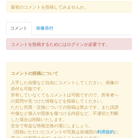
れている。
最初のコメントを投稿してみませんか。
冠者岳城 御城印
コメント
画像添付
子檀嶺岳 山コラボ版
200枚限定。
コメントを投稿するためにはログインが必要です。
青木三城 御城印
令和四年夏限定版
コメントの投稿について
入手した自慢など自由にコメントしてください。画像の
子檀嶺城 御城印
令和四年春限定版
添付も可能です。
所有していなくてもコメントは可能ですので、所有者へ
春の限定版。桜をモチーフとしている。
の質問や見つけた情報などを投稿してください。
ただし売買・交換についての投稿は禁止です。また誹謗
中傷など個人や団体を傷つける内容など、不適切と判断
子檀嶺岳城 御城印
した場合は削除いたします。
安全で有益な情報交換の場にしましょう。
（投稿いただいたコメントや写真は攻城団の
利用規約
に
真田家に仕えた小山田茂誠の所領と伝えられる。
基づいて利用させていただくことがあります）