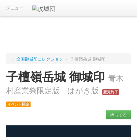
メニュー
/
全国御城印コレクション
/
子檀嶺岳城 御城印
子檀嶺岳城 御城印
青木
村産業祭限定版 はがき版
販売終了
イベント限定
持ってる
ログインすると入手した御城印を記録できます