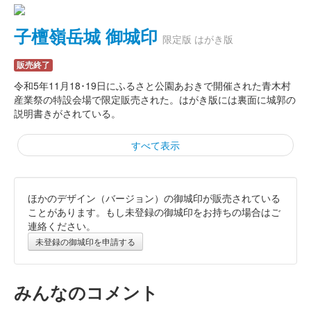
子檀嶺岳城 御城印
限定版 はがき版
販売終了
令和5年11月18･19日にふるさと公園あおきで開催された青木村
産業祭の特設会場で限定販売された。はがき版には裏面に城郭の
説明書きがされている。
すべて表示
ほかのデザイン（バージョン）の御城印が販売されている
子檀嶺城 御城印
通常版第3弾
ことがあります。もし未登録の御城印をお持ちの場合はご
連絡ください。
第3版。200枚限定。
未登録の御城印を申請する
子檀嶺城 御城印
秋版
みんなのコメント
200枚限定。城のある子檀嶺岳と大法寺の国宝見返りの塔が描か