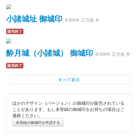
小諸城址 御城印
令和8年 正月版 冬
販売終了
酔月城（小諸城） 御城印
令和8年 正月版 冬
販売終了
すべて表示
ほかのデザイン（バージョン）の御城印が販売されている
乙女城（小諸城） 御城印
令和8年 正月版 冬
ことがあります。もし未登録の御城印をお持ちの場合はご
連絡ください。
販売終了
未登録の御城印を申請する