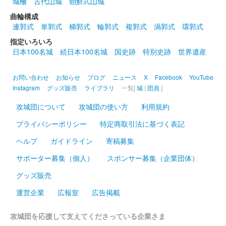
城柵
古代山城
朝鮮式山城
販売終了
曲輪構成
連郭式
単郭式
梯郭式
輪郭式
複郭式
渦郭式
環郭式
指定いろいろ
酔月城（小諸城） 御城印
小諸城別称
日本100名城
続日本100名城
国史跡
特別史跡
世界遺産
武田信玄の命を受けた大井高政が城を整備し、別称として酔月城
お問い合わせ
お知らせ
ブログ
ニュース
X
Facebook
YouTube
と呼ばれていたのを表した御城印。
Instagram
グッズ販売
ライブラリ
一覧[
城
|
団員
]
攻城団について
攻城団の使い方
利用規約
小諸城址 御城印
春限定版
プライバシーポリシー
特定商取引法に基づく表記
販売終了
ヘルプ
ガイドライン
寄稿募集
サポーター募集（個人）
スポンサー募集（企業団体）
小諸城址 御城印
グッズ販売
運営企業
広報室
広告掲載
小諸城 御城印
馬版
攻城団を応援して支えてくださっている企業さま