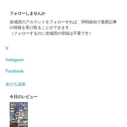
フォローしませんか
乙女城（小諸城） 御城印
令和7年 正月版
攻城団のアカウントをフォローすれば、SNS経由で最新記事
の情報を受け取ることができます。
販売終了
（フォローするのに攻城団の登録は不要です）
酔月城（小諸城） 御城印
X
令和7年 正月版 青
Instagram
扇
Facebook
販売終了
友だち追加
酔月城（小諸城） 御城印
令和7年 正月版 赤
今日のレビュー
扇
販売終了