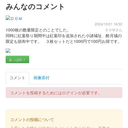
小諸城址 御城印
令和7年 紅葉まつり版
みんなのコメント
販売終了
2024/10/21 16:32
1000枚の数量限定とのことでした。
ＤＯＭさん
酔月城（小諸城） 御城印
令和7年 紅葉まつ
同時に紅葉祭り期間中は紅葉印を追加された小諸城址、酔月城の
限定も頒布中です。 ３枚セットだと1000円で100円お得です。
り版
販売終了
あっぱれ！
乙女城（小諸城） 御城印
コメント
画像添付
令和7年 紅葉まつ
り版
コメントを投稿するためにはログインが必要です。
販売終了
乙女城（小諸城） 御城印
コメントの投稿について
小諸城御二之丸別
入手した自慢など自由にコメントしてください。画像の