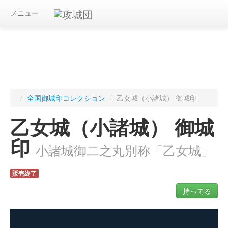
メニュー
/
全国御城印コレクション
/
乙女城（小諸城） 御城印
乙女城（小諸城） 御城
印
小諸城御二之丸別称「乙女城」
販売終了
持ってる
ログインすると入手した御城印を記録できます