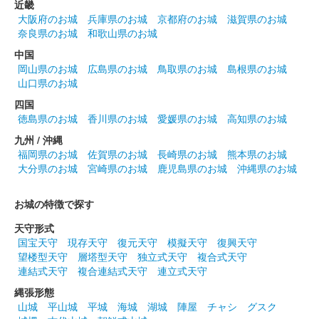
近畿
酔月城（小諸城） 御城印
大阪府のお城
兵庫県のお城
京都府のお城
滋賀県のお城
令和6年 桜祭り限
奈良県のお城
和歌山県のお城
定版 緑和紙版
中国
岡山県のお城
広島県のお城
鳥取県のお城
島根県のお城
販売終了
山口県のお城
四国
徳島県のお城
香川県のお城
愛媛県のお城
高知県のお城
酔月城（小諸城） 御城印
お正月限定版
九州 / 沖縄
福岡県のお城
佐賀県のお城
長崎県のお城
熊本県のお城
販売終了
大分県のお城
宮崎県のお城
鹿児島県のお城
沖縄県のお城
2024年1月14日までの予定だったがその後も販売。
お城の特徴で探す
小諸城址 御城印
天守形式
お正月限定版
国宝天守
現存天守
復元天守
模擬天守
復興天守
望楼型天守
層塔型天守
独立式天守
複合式天守
販売終了
連結式天守
複合連結式天守
連立式天守
縄張形態
小諸城址 御城印
山城
平山城
平城
海城
湖城
陣屋
チャシ
グスク
紅葉まつり限定版