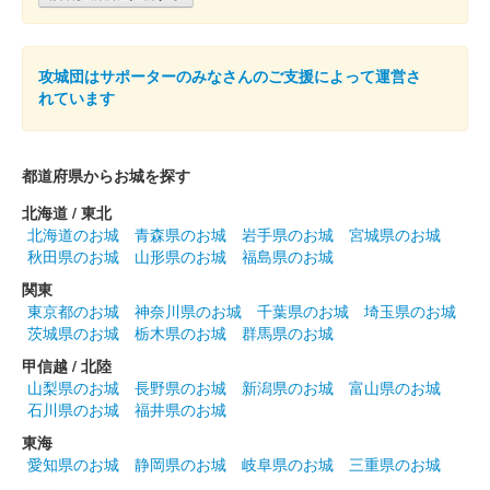
小諸城址 御城印
令和6年 桜祭り限定版 緑和紙版
攻城団はサポーターのみなさんのご支援によって運営さ
れています
販売終了
都道府県からお城を探す
酔月城（小諸城） 御城印
令和6年 桜祭り限
北海道 / 東北
北海道のお城
青森県のお城
岩手県のお城
宮城県のお城
定版
秋田県のお城
山形県のお城
福島県のお城
販売終了
関東
東京都のお城
神奈川県のお城
千葉県のお城
埼玉県のお城
茨城県のお城
栃木県のお城
群馬県のお城
小諸城址 御城印
令和6年 桜祭り限定版 ピンク和紙
甲信越 / 北陸
山梨県のお城
長野県のお城
新潟県のお城
富山県のお城
版
石川県のお城
福井県のお城
東海
販売終了
愛知県のお城
静岡県のお城
岐阜県のお城
三重県のお城