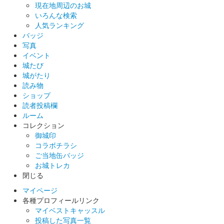
現在地周辺のお城
っている。
いろんな検索
人気ランキング
バッジ
酔月城（小諸城） 御城印
写真
令和8年 桜祭り限
イベント
城たび
定版
城がたり
販売終了
読み物
ショップ
読者投稿欄
乙女城（小諸城） 御城印
ルーム
令和8年 桜祭り限
コレクション
御城印
定版
コラボチラシ
ご当地缶バッジ
販売終了
お城トレカ
閉じる
マイページ
小諸城 御城印
令和8年 桜まつり版
各種プロフィールリンク
マイベストキャッスル
販売終了
投稿した写真一覧