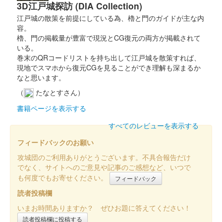
3D江戸城探訪 (DIA Collection)
小諸城址 御城印
令和7年 正月版 青扇
江戸城の散策を前提にしている為、櫓と門のガイドが主な内
容。
販売終了
櫓、門の掲載量が豊富で現況とCG復元の両方が掲載されて
いる。
巻末のQRコードリストを持ち出して江戸城を散策すれば、
小諸城址 御城印
現地でスマホから復元CGを見ることができ理解も深まるか
令和7年 正月版 赤扇
なと思います。
販売終了
（
たなとすさん）
書籍ページを表示する
小諸城址 御城印
令和6年 紅葉祭り版
すべてのレビューを表示する
フィードバックのお願い
販売終了
攻城団のご利用ありがとうございます。不具合報告だけ
でなく、サイトへのご意見や記事のご感想など、いつで
酔月城（小諸城） 御城印
も何度でもお寄せください。
フィードバック
令和6年 紅葉祭り
読者投稿欄
版
いまお時間ありますか？ ぜひお題に答えてください！
読者投稿欄に投稿する
販売終了