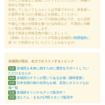
称「乙女城」緑和紙版
添付も可能です。
所有していなくてもコメントは可能ですので、所有者へ
の質問や見つけた情報などを投稿してください。
ただし売買・交換についての投稿は禁止です。また誹謗
乙女城（小諸城） 御城印
令和7年 桜祭り限
中傷など個人や団体を傷つける内容など、不適切と判断
した場合は削除いたします。
定版
安全で有益な情報交換の場にしましょう。
（投稿いただいたコメントや写真は攻城団の
利用規約
に
販売終了
基づいて利用させていただくことがあります）
酔月城（小諸城） 御城印
令和7年 桜祭り限
攻城団が現在、全力でオススメするトピック
定版
攻城団を未来に残すために運営をサポートしてい
注目
ただけませんか
販売終了
攻城団のチラシが置いてあるお城（随時更新）
注目
日本全国の桜の名所なお城、花見にオススメなお
注目
城一覧
小諸城址 御城印
攻城団オリジナルグッズ販売中！
注目
令和7年 桜祭り限定版
ぼんてん・まるのLINEスタンプ販売中
注目
販売終了