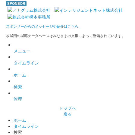
SPONSOR
小諸城 御城印
水彩画版
スポンサーからのメッセージや紹介はこちら
攻城団の城郭データベースはみなさまの支援によって整備されています。
酔月城（小諸城） 御城印
小諸市動物園開園
メニュー
100周年コラボ 忍者ムササビ版
タイムライン
販売終了
小諸市動物園開園100周年コラボの御城印。忍者ムササビが入っ
ホーム
ている。
検索
乙女城（小諸城） 御城印
管理
小諸市動物園開園
トップへ
100周年コラボ めおとペンギン版
戻る
ホーム
販売終了
タイムライン
検索
小諸市動物園開園100周年コラボの御城印。めおとペンギンが入