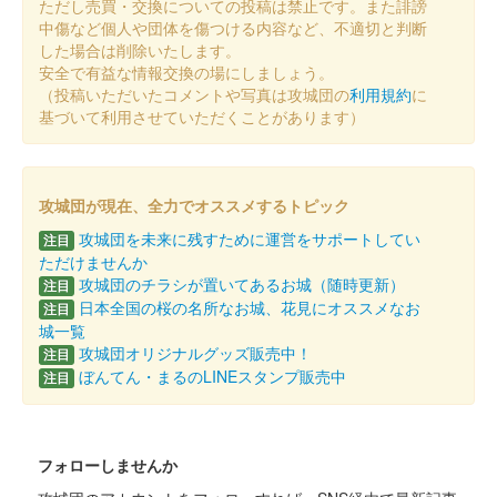
ただし売買・交換についての投稿は禁止です。また誹謗
中傷など個人や団体を傷つける内容など、不適切と判断
した場合は削除いたします。
安全で有益な情報交換の場にしましょう。
（投稿いただいたコメントや写真は攻城団の
利用規約
に
基づいて利用させていただくことがあります）
攻城団が現在、全力でオススメするトピック
攻城団を未来に残すために運営をサポートしてい
注目
ただけませんか
攻城団のチラシが置いてあるお城（随時更新）
注目
日本全国の桜の名所なお城、花見にオススメなお
注目
城一覧
攻城団オリジナルグッズ販売中！
注目
ぼんてん・まるのLINEスタンプ販売中
注目
フォローしませんか