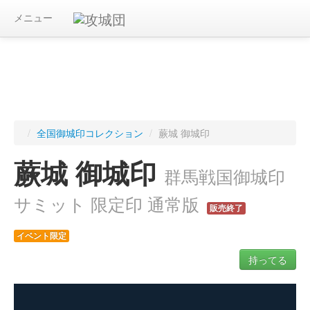
メニュー
/
全国御城印コレクション
/
蕨城 御城印
蕨城 御城印
群馬戦国御城印
サミット 限定印 通常版
販売終了
イベント限定
持ってる
ログインすると入手した御城印を記録できます