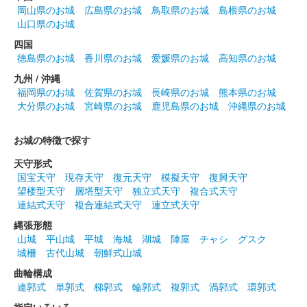
岡山県のお城
広島県のお城
鳥取県のお城
島根県のお城
山口県のお城
四国
徳島県のお城
香川県のお城
愛媛県のお城
高知県のお城
九州 / 沖縄
福岡県のお城
佐賀県のお城
長崎県のお城
熊本県のお城
大分県のお城
宮崎県のお城
鹿児島県のお城
沖縄県のお城
お城の特徴で探す
天守形式
国宝天守
現存天守
復元天守
模擬天守
復興天守
望楼型天守
層塔型天守
独立式天守
複合式天守
連結式天守
複合連結式天守
連立式天守
縄張形態
山城
平山城
平城
海城
湖城
陣屋
チャシ
グスク
城柵
古代山城
朝鮮式山城
曲輪構成
連郭式
単郭式
梯郭式
輪郭式
複郭式
渦郭式
環郭式
指定いろいろ