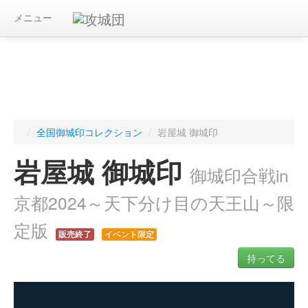
メニュー
/
全国御城印コレクション
/
岩屋城 御城印
岩屋城 御城印
御城印合戦in
京都2024～天下分け目の天王山～限
定版
販売終了
イベント限定
持ってる
ログインすると入手した御城印を記録できます