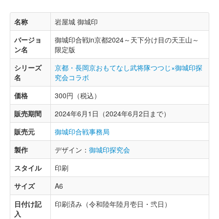
名称
岩屋城 御城印
バージョ
御城印合戦in京都2024～天下分け目の天王山～
ン名
限定版
シリーズ
京都・長岡京おもてなし武将隊つつじ×御城印探
名
究会コラボ
価格
300円（税込）
販売期間
2024年6月1日（2024年6月2日まで）
販売元
御城印合戦事務局
製作
デザイン：
御城印探究会
スタイル
印刷
サイズ
A6
日付け記
印刷済み（令和陸年陸月壱日・弐日）
入