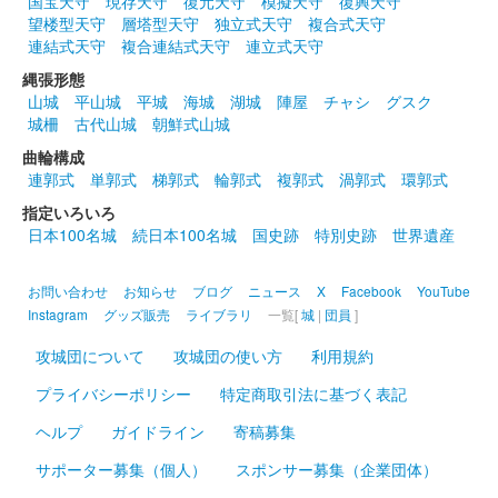
国宝天守
現存天守
復元天守
模擬天守
復興天守
望楼型天守
層塔型天守
独立式天守
複合式天守
連結式天守
複合連結式天守
連立式天守
縄張形態
山城
平山城
平城
海城
湖城
陣屋
チャシ
グスク
城柵
古代山城
朝鮮式山城
曲輪構成
連郭式
単郭式
梯郭式
輪郭式
複郭式
渦郭式
環郭式
指定いろいろ
日本100名城
続日本100名城
国史跡
特別史跡
世界遺産
お問い合わせ
お知らせ
ブログ
ニュース
X
Facebook
YouTube
Instagram
グッズ販売
ライブラリ
一覧[
城
|
団員
]
攻城団について
攻城団の使い方
利用規約
プライバシーポリシー
特定商取引法に基づく表記
ヘルプ
ガイドライン
寄稿募集
サポーター募集（個人）
スポンサー募集（企業団体）