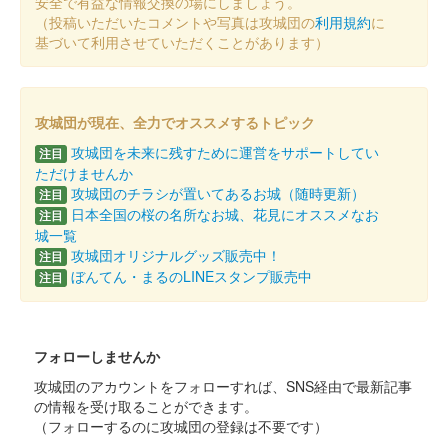
安全で有益な情報交換の場にしましょう。
（投稿いただいたコメントや写真は攻城団の
利用規約
に
基づいて利用させていただくことがあります）
攻城団が現在、全力でオススメするトピック
攻城団を未来に残すために運営をサポートしてい
注目
ただけませんか
攻城団のチラシが置いてあるお城（随時更新）
注目
日本全国の桜の名所なお城、花見にオススメなお
注目
城一覧
攻城団オリジナルグッズ販売中！
注目
ぼんてん・まるのLINEスタンプ販売中
注目
フォローしませんか
攻城団のアカウントをフォローすれば、SNS経由で最新記事
の情報を受け取ることができます。
（フォローするのに攻城団の登録は不要です）