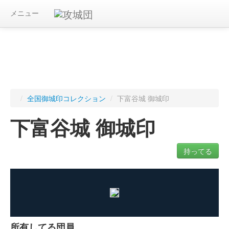
メニュー
/
全国御城印コレクション
/
下富谷城 御城印
下富谷城 御城印
持ってる
ログインすると入手した御城印を記録できます
所有してる団員