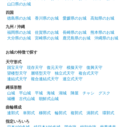
山口県のお城
四国
徳島県のお城
香川県のお城
愛媛県のお城
高知県のお城
九州 / 沖縄
福岡県のお城
佐賀県のお城
長崎県のお城
熊本県のお城
大分県のお城
宮崎県のお城
鹿児島県のお城
沖縄県のお城
お城の特徴で探す
天守形式
国宝天守
現存天守
復元天守
模擬天守
復興天守
望楼型天守
層塔型天守
独立式天守
複合式天守
連結式天守
複合連結式天守
連立式天守
縄張形態
山城
平山城
平城
海城
湖城
陣屋
チャシ
グスク
城柵
古代山城
朝鮮式山城
曲輪構成
連郭式
単郭式
梯郭式
輪郭式
複郭式
渦郭式
環郭式
指定いろいろ
日本100名城
続日本100名城
国史跡
特別史跡
世界遺産