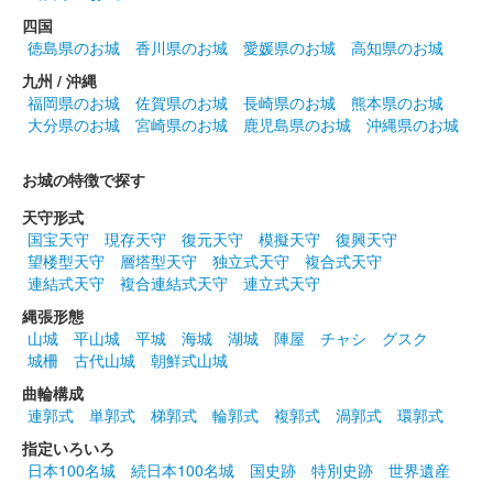
戦国ゆかりの地 連携御城印【敦賀
四国
徳島県のお城
香川県のお城
愛媛県のお城
高知県のお城
城】
九州 / 沖縄
福岡県のお城
佐賀県のお城
長崎県のお城
熊本県のお城
販売終了
大分県のお城
宮崎県のお城
鹿児島県のお城
沖縄県のお城
北陸新幹線・金沢〜敦賀間延伸開業を記念して発売された御城
印。300枚限定。敦賀城についての解説が印刷された金色の台紙
お城の特徴で探す
付きで、御城印本体は取り外し可能。御城印には前田土佐守資料
館蔵の「四戦場之図屏風」を……
天守形式
国宝天守
現存天守
復元天守
模擬天守
復興天守
望楼型天守
層塔型天守
独立式天守
複合式天守
敦賀城 御城印
連結式天守
複合連結式天守
連立式天守
北陸新幹線版
縄張形態
販売終了
山城
平山城
平城
海城
湖城
陣屋
チャシ
グスク
城柵
古代山城
朝鮮式山城
福井県敦賀市の市花「ハギ」の絵がデザインされている。
曲輪構成
連郭式
単郭式
梯郭式
輪郭式
複郭式
渦郭式
環郭式
敦賀城 御城印
指定いろいろ
北陸新幹線開業記念版
日本100名城
続日本100名城
国史跡
特別史跡
世界遺産
販売終了