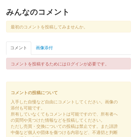
みんなのコメント
敦賀城 御城印
2025年春限定版
最初のコメントを投稿してみませんか。
販売終了
コメント
画像添付
敦賀城 御城印
お城EXPO 2024版
販売終了
コメントを投稿するためにはログインが必要です。
2024年12月21、22日に開催されたお城EXPO 2024のふくい城巡
りプロジェクトのブースにて販売された御城印。
コメントの投稿について
敦賀城 御城印
越前若狭お城フェス2024 来場記念版
入手した自慢など自由にコメントしてください。画像の
添付も可能です。
配布終了
所有していなくてもコメントは可能ですので、所有者へ
の質問や見つけた情報などを投稿してください。
ザ・グランユアーズフクイの入口にて越前若狭お城フェス2024
ただし売買・交換についての投稿は禁止です。また誹謗
の来場記念としてもらえる御城印。1000枚限定
中傷など個人や団体を傷つける内容など、不適切と判断