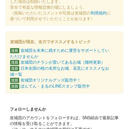
した場合は削除いたします。
安全で有益な情報交換の場にしましょう。
敦賀城 御城印
越前若狭お城フェス2024 スケルトン
（投稿いただいたコメントや写真は攻城団の
利用規約
に
基づいて利用させていただくことがあります）
版
販売終了
攻城団が現在、全力でオススメするトピック
2024年10月13、14日に開催された「越前若狭お城フェス2024」
の城ジェンヌのブースにて販売された御城印。
攻城団を未来に残すために運営をサポートしてい
注目
ただけませんか
攻城団のチラシが置いてあるお城（随時更新）
注目
敦賀城 御城印
日本全国の桜の名所なお城、花見にオススメなお
注目
越前若狭お城フェス2024版
城一覧
攻城団オリジナルグッズ販売中！
注目
販売終了
ぼんてん・まるのLINEスタンプ販売中
注目
2024年10月13、14日に開催された「越前若狭お城フェス2024」
の城ジェンヌのブースにて販売された御城印。
フォローしませんか
敦賀城 御城印
越前若狭お城フェス2024限定版 ご当
攻城団のアカウントをフォローすれば、SNS経由で最新記事
の情報を受け取ることができます。
地ぼんてん・まる