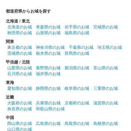
敦賀城 御城印
群馬戦国御城印サミット版
都道府県からお城を探す
販売終了
北海道 / 東北
北海道のお城
青森県のお城
岩手県のお城
宮城県のお城
敦賀城 御城印
秋田県のお城
山形県のお城
福島県のお城
北陸新幹線開業記念 通常版
関東
販売終了
東京都のお城
神奈川県のお城
千葉県のお城
埼玉県のお城
茨城県のお城
栃木県のお城
群馬県のお城
甲信越 / 北陸
戦国ゆかりの地 連携御城印【敦賀
山梨県のお城
長野県のお城
新潟県のお城
富山県のお城
石川県のお城
福井県のお城
城】
大谷吉継モデル
東海
愛知県のお城
静岡県のお城
岐阜県のお城
三重県のお城
販売終了
近畿
戦国ゆかりの地 連携御城印シリーズ第4弾。第1弾の北陸新幹線
大阪府のお城
兵庫県のお城
京都府のお城
滋賀県のお城
開業記念E7/W7系モデルの好評を受けて発売された。前弾と同じ
奈良県のお城
和歌山県のお城
く金色の台紙付きで、御城印本体は取り外し可能。第1弾と同じ
く、前田土佐守資料館……
中国
岡山県のお城
広島県のお城
鳥取県のお城
島根県のお城
山口県のお城