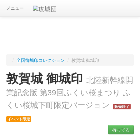
メニュー
/
全国御城印コレクション
/
敦賀城 御城印
敦賀城 御城印
北陸新幹線開
業記念版 第39回ふくい桜まつり ふ
くい桜城下町限定バージョン
販売終了
イベント限定
持ってる