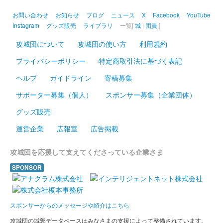
「北陸新幹線開業記念」のロゴ入り。桜も印刷されている。
お問い合わせ
お知らせ
ブログ
ニュース
X
Facebook
YouTube
Instagram
グッズ販売
ライブラリ
一覧[
城
|
団員
]
攻城団について
攻城団の使い方
利用規約
敦賀城 御城印
大谷吉継居城版
プライバシーポリシー
特定商取引法に基づく表記
販売終了
ヘルプ
ガイドライン
寄稿募集
2024年3月2日、3日に開催されたにっぽん城まつり2024 feat.出
張！お城EXPO in 愛知の「ふくい城巡りプロジェクト」のブース
サポーター募集（個人）
スポンサー募集（企業団体）
にて2日、3日に先行販売された御城印。御城印の左上に「北陸
グッズ販売
新……
運営企業
広報室
広告掲載
敦賀城 御城印
義の智将 版
攻城団を応援して支えてくださっている企業さま
SPONSOR
敦賀城 御城印
城主 大谷吉継 版
スポンサーからのメッセージや紹介はこちら
攻城団の城郭データベースはみなさまの支援によって整備されています。