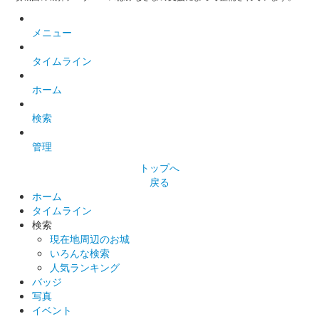
敦賀城 御城印
通常版
メニュー
敦賀城 御城印
タイムライン
金箔押し 関ヶ原版
ホーム
販売終了
「敦賀城」の文字は地元の福井県立敦賀高等学校書道部による揮
検索
毫。 30枚限定。
管理
トップへ
敦賀城 御城印
戻る
よしつぐの日 関ヶ原版
ホーム
タイムライン
販売終了
検索
「敦賀城」の文字は地元の福井県立敦賀高等学校書道部による揮
現在地周辺のお城
毫。限定25枚。
いろんな検索
人気ランキング
バッジ
敦賀城 御城印
写真
令和8年福知山お城まつり限定版
イベント