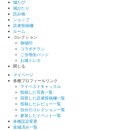
城たび
販売終了
城がたり
令和8年4月12日に開催された福知山お城まつりで福知山城本丸
読み物
広場の御城印販売ブースで販売された御城印。限定50枚。
ショップ
読者投稿欄
ルーム
敦賀城 御城印
コレクション
お城EXPO2025限定版
御城印
コラボチラシ
販売終了
ご当地缶バッジ
2025年12月20、21日に開催されたお城EXPO2025内の「越前の
お城トレカ
城、若狭の城」ブースで販売された御城印。
閉じる
マイページ
各種プロフィールリンク
敦賀城 御城印
お城EXPO2025限定クイズ版
マイベストキャッスル
投稿した写真一覧
配布終了
回答した読者投稿欄一覧
投稿したレビュー一覧
2025年12月20、21日に開催されたお城EXPO2025内の「越前の
自分のコレクション一覧
城、若狭の城」ブースでふくい城めぐりクイズ大会に参加した方
参加したイベント一覧
に配布された御城印。
各種設定変更
攻城済み一覧