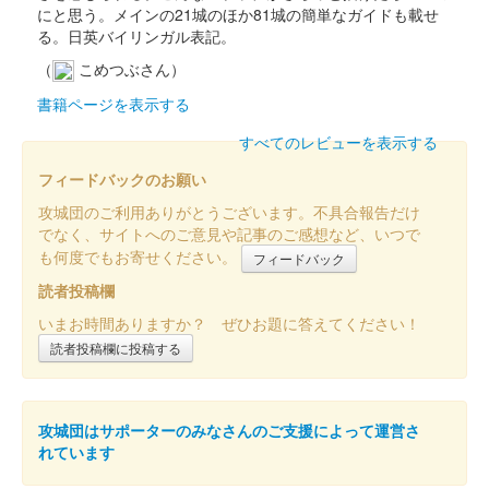
にと思う。メインの21城のほか81城の簡単なガイドも載せ
販売終了
る。日英バイリンガル表記。
令和6年9月8日に開催された御城印合戦in福知山のふくい城巡り
プロジェクトのブースにて販売された御城印。50枚限定
（
こめつぶさん）
書籍ページを表示する
敦賀城 御城印
すべてのレビューを表示する
大谷吉継おもてなし武将隊設立記念版
フィードバックのお願い
販売終了
攻城団のご利用ありがとうございます。不具合報告だけ
「第参回大阪・お城フェス2024」会場内ふくい城巡りプロジェ
でなく、サイトへのご意見や記事のご感想など、いつで
クトブースで販売。300枚限定
も何度でもお寄せください。
フィードバック
読者投稿欄
敦賀城 御城印
いまお時間ありますか？ ぜひお題に答えてください！
大谷吉継 花押揮毫版
読者投稿欄に投稿する
販売終了
「第参回大阪お城フェス2024」の会場内ふくい城巡りプロジェ
クトのブースにて大谷吉継による直筆花押揮毫された御城印。
攻城団はサポーターのみなさんのご支援によって運営さ
れています