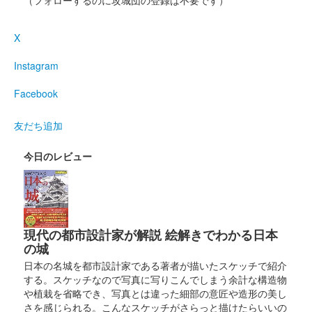
（フォローするのに攻城団の登録は不要です）
販売終了
X
2024年10月13日（日）と14日（月・祝）に開催された「北陸新
幹線福井・敦賀開業記念 越前若狭お城フェス2024」の会場で販
Instagram
売された御城印。攻城団のマスコットキャラクター〈ぼんてん・
まる〉の福井版……
Facebook
友だち追加
敦賀城 御城印
大谷吉継・秋冬限定
今日のレビュー
販売終了
敦賀城 御城印
2024年秋限定版
現代の都市設計家が解説 絵解きでわかる日本
販売終了
の城
日本の名城を都市設計家である著者が描いたスケッチで紹介
する。スケッチなので写真に写りこんでしまう余計な構造物
敦賀城 御城印
や植栽を省略でき、写真とは違った細部の意匠や造形の美し
御城印合戦in福知山版
さを感じられる。こんなスケッチがさらっと描けたらいいの