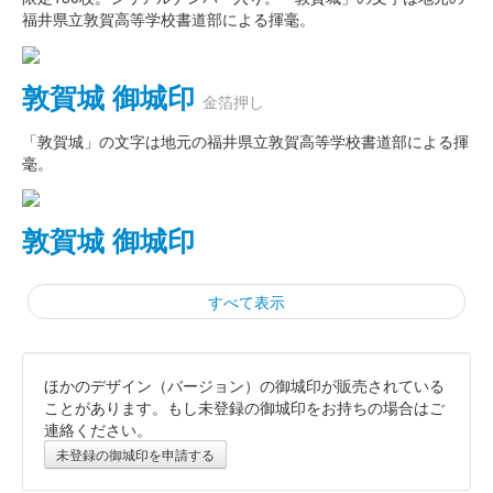
福井県立敦賀高等学校書道部による揮毫。
敦賀城 御城印
金箔押し
「敦賀城」の文字は地元の福井県立敦賀高等学校書道部による揮
毫。
敦賀城 御城印
すべて表示
ほかのデザイン（バージョン）の御城印が販売されている
敦賀城 御城印
大谷吉継公生誕460年記念限定版
ことがあります。もし未登録の御城印をお持ちの場合はご
連絡ください。
販売終了
未登録の御城印を申請する
限定500枚