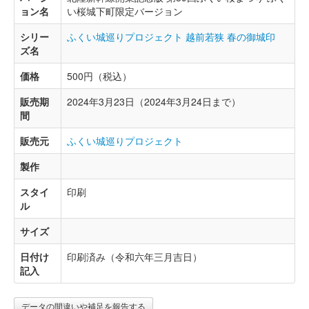
ョン名
い桜城下町限定バージョン
シリー
ふくい城巡りプロジェクト 越前若狭 春の御城印
ズ名
価格
500円（税込）
販売期
2024年3月23日（2024年3月24日まで）
間
販売元
ふくい城巡りプロジェクト
製作
スタイ
印刷
ル
サイズ
日付け
印刷済み（令和六年三月吉日）
記入
データの間違いや補足を報告する