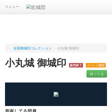
メニュー
/
全国御城印コレクション
/
小丸城 御城印
小丸城 御城印
販売終了
イベント限定
持ってる
ログインすると入手した御城印を記録できます
所有してる団員