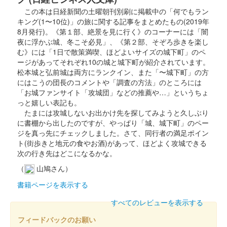
この本は日経新聞の土曜朝刊別刷に掲載中の「何でもラン
小丸城 御城印
キング(1〜10位)」の旅に関する記事をまとめたもの(2019年
お城EXPO参陣記念版
8月発行)。《第１部、絶景を見に行く》のコーナーには「闇
夜に浮かぶ城、冬こそ必見」、《第２部、そぞろ歩きを楽し
販売終了
む》には「1日で散策満喫、ほどよいサイズの城下町」のペ
2023年12月16、17日に開催されたお城EXPO2023のふくい城巡
ージがあってそれぞれ10の城と城下町が紹介されています。
りプロジェクトのブースにて販売された御城印。
松本城と弘前城は両方にランクイン、また「〜城下町」の方
にはこうの団長のコメントや「調査の方法」のところには
「お城ファンサイト「攻城団」などの推薦や…」というちょ
小丸城 御城印
っと嬉しい表記も。
金箔押しバージョン
たまには攻城しないお出かけ先を探してみようと久しぶり
に書棚から出したのですが、やっぱり「城、城下町」のペー
販売終了
ジを真っ先にチェックしました。さて、同行者の満足ポイン
11月3日・4日に開催の「ふくい城巡りフェス」の会場内で販売
ト(街歩きと地元の食やお酒)があって、ほどよく攻城できる
される御城印。500枚限定。
次の行き先はどこになるかな。
（
山鳩さん）
小丸城 御城印
書籍ページを表示する
令和8年福知山お城まつり限定版
すべてのレビューを表示する
販売終了
フィードバックのお願い
令和8年4月12日に開催された福知山お城まつりで福知山城本丸