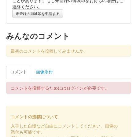
ことがあります。もし未登録の御城印をお持ちの場合はご
連絡ください。
販売終了
未登録の御城印を申請する
小丸城 御城印
御城印合戦in福知山版
みんなのコメント
販売終了
最初のコメントを投稿してみませんか。
令和6年9月8日に開催された御城印合戦in福知山のふくい城巡り
プロジェクトのブースにて販売された御城印。50枚限定
コメント
画像添付
小丸城 御城印
大阪お城フェス2024版
コメントを投稿するためにはログインが必要です。
販売終了
2024年8月10日〜12日まで開催された「第参回大阪お城フェス
2024」の会場内のふくい城巡りプロジェクトのブースにて販売
された御城印。
コメントの投稿について
入手した自慢など自由にコメントしてください。画像の
添付も可能です。
小丸城 御城印