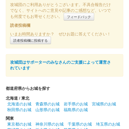
広場の御城印販売ブースで販売された御城印。限定50枚。
攻城団のご利用ありがとうございます。不具合報告だけ
でなく、サイトへのご意見や記事のご感想など、いつで
も何度でもお寄せください。
フィードバック
小丸城 御城印
読者投稿欄
越前若狭お城フェス2025限定版
いまお時間ありますか？ ぜひお題に答えてください！
販売終了
読者投稿欄に投稿する
2025年10月25・26日にJA福井県 小浜店で開催された「越前若狭
お城フェス2025」の「ふくい城巡りプロジェクト」のブースに
て販売された、小丸城の限定御城印。文字は金箔押し。
攻城団はサポーターのみなさんのご支援によって運営さ
れています
都道府県からお城を探す
北海道 / 東北
北海道のお城
青森県のお城
岩手県のお城
宮城県のお城
秋田県のお城
山形県のお城
福島県のお城
関東
東京都のお城
神奈川県のお城
千葉県のお城
埼玉県のお城