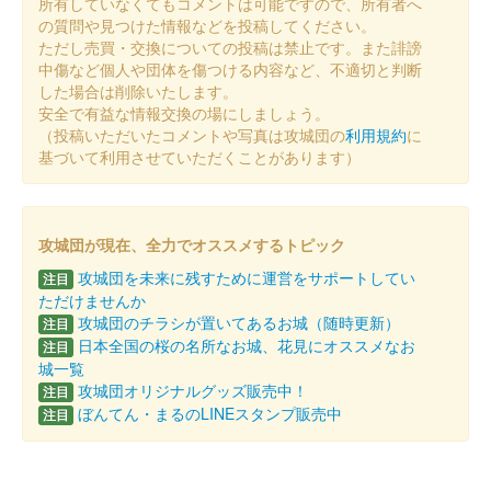
群馬戦国御城印サミット版
所有していなくてもコメントは可能ですので、所有者へ
の質問や見つけた情報などを投稿してください。
販売終了
ただし売買・交換についての投稿は禁止です。また誹謗
中傷など個人や団体を傷つける内容など、不適切と判断
した場合は削除いたします。
小丸城 御城印
安全で有益な情報交換の場にしましょう。
北陸新幹線開業記念 通常版
（投稿いただいたコメントや写真は攻城団の
利用規約
に
基づいて利用させていただくことがあります）
小丸城 御城印
北陸新幹線開業記念版 第39回ふくい桜
攻城団が現在、全力でオススメするトピック
まつり ふくい桜城下町限定バージョン
攻城団を未来に残すために運営をサポートしてい
注目
販売終了
ただけませんか
攻城団のチラシが置いてあるお城（随時更新）
注目
2024年3月23日〜24日に福井市中央公園で開催された「第39回
日本全国の桜の名所なお城、花見にオススメなお
注目
ふくい桜まつり ふくい桜城下町」で、特設ブースにて販売され
城一覧
た御城印。3月16日から発売された北陸新幹線開業版御城印に
攻城団オリジナルグッズ販売中！
注目
「ふくい桜城下町 ……
ぼんてん・まるのLINEスタンプ販売中
注目
小丸城 御城印
北陸新幹線開業記念版 第39回ふくい桜