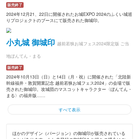
販売終了
2024年12月21、22日に開催されたお城EXPO 2024のふくい城巡
りプロジェクトのブースにて販売された御城印。
小丸城 御城印
越前若狭お城フェス2024限定版 ご当
地ぼんてん・まる
販売終了
2024年10月13日（日）と14日（月・祝）に開催された「北陸新
幹線福井・敦賀開業記念 越前若狭お城フェス2024」の会場で販
売された御城印。攻城団のマスコットキャラクター〈ぼんてん・
まる〉の福井版……
すべて表示
ほかのデザイン（バージョン）の御城印が販売されている
小丸城 御城印
2024年秋限定版