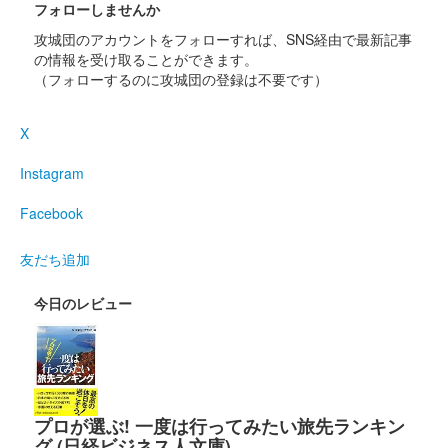
フォローしませんか
まつり ふくい桜城下町限定バージョン
攻城団のアカウントをフォローすれば、SNS経由で最新記事
の情報を受け取ることができます。
販売終了
（フォローするのに攻城団の登録は不要です）
2024年3月23日〜24日に福井市中央公園で開催された「第39回
ふくい桜まつり ふくい桜城下町」で、特設ブースにて販売され
X
た御城印。3月16日から発売された北陸新幹線開業版御城印に
「ふくい桜城下町」……
Instagram
Facebook
小丸城 御城印
北陸新幹線開業記念版 味真野版
友だち追加
販売終了
今日のレビュー
小丸城 御城印
北陸新幹線開業記念版
販売終了
「北陸新幹線開業記念」のロゴ入り。文字は箔押しで桜も印刷さ
プロが選ぶ! 一度は行ってみたい旅先ランキン
れている。
グ (日経ビジネス人文庫)