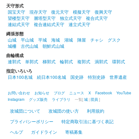
天守形式
国宝天守
現存天守
復元天守
模擬天守
復興天守
望楼型天守
層塔型天守
独立式天守
複合式天守
連結式天守
複合連結式天守
連立式天守
縄張形態
山城
平山城
平城
海城
湖城
陣屋
チャシ
グスク
城柵
古代山城
朝鮮式山城
曲輪構成
連郭式
単郭式
梯郭式
輪郭式
複郭式
渦郭式
環郭式
指定いろいろ
日本100名城
続日本100名城
国史跡
特別史跡
世界遺産
お問い合わせ
お知らせ
ブログ
ニュース
X
Facebook
YouTube
Instagram
グッズ販売
ライブラリ
一覧[
城
|
団員
]
攻城団について
攻城団の使い方
利用規約
プライバシーポリシー
特定商取引法に基づく表記
ヘルプ
ガイドライン
寄稿募集