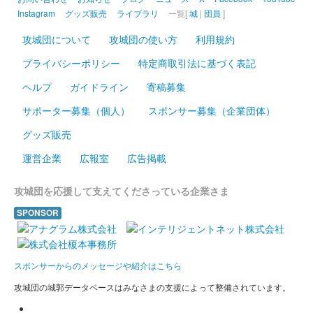
Instagram
グッズ販売
ライブラリ
一覧[
城
|
団員
]
佐柿国吉城 御城印
開館15周年記念限定版
攻城団について
攻城団の使い方
利用規約
プライバシーポリシー
特定商取引法に基づく表記
配布終了
若狭国吉城歴史資料館15周年を記念して作成された御城印。入館
ヘルプ
ガイドライン
寄稿募集
者先着100名に配布された。
サポーター募集（個人）
スポンサー募集（企業団体）
グッズ販売
国吉城 御城印
三英傑入城記念限定版
運営企業
広報室
広告掲載
配布終了
攻城団を応援して支えてくださっている企業さま
若狭国吉城歴史資料館15周年を記念して作成された御城印。入館
者先着100名に配布された。
SPONSOR
佐柿国吉城 御城朱印
シャガ版
スポンサーからのメッセージや紹介はこちら
攻城団の城郭データベースはみなさまの支援によって整備されています。
販売終了
国吉城を彩るシャガ版。