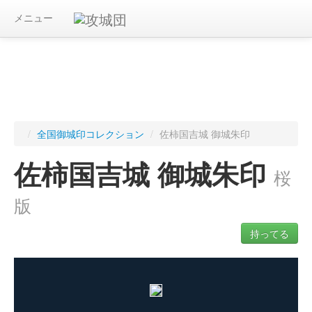
メニュー
/
全国御城印コレクション
/
佐柿国吉城 御城朱印
佐柿国吉城 御城朱印
桜
版
持ってる
ログインすると入手した御城印を記録できます