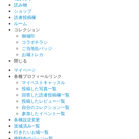
読み物
販売終了
ショップ
「北陸新幹線開業記念」のロゴ入り。
読者投稿欄
ルーム
コレクション
国吉城 御城朱印
御城印
美浜町町制施行70周年記念版
コラボチラシ
ご当地缶バッジ
販売終了
お城トレカ
2024年（令和6年）2月11日で、美浜町が誕生して70年になるの
閉じる
を記念して作成されて御城印。
マイページ
各種プロフィールリンク
マイベストキャッスル
国吉城 御城印
投稿した写真一覧
国吉城御城印福袋限定版
回答した読者投稿欄一覧
投稿したレビュー一覧
販売終了
自分のコレクション一覧
若狭国吉城歴史資料館にて30袋限定で発売された福袋に必ず入っ
参加したイベント一覧
ている御城印。30枚限定で、福袋は過去に発売された国吉城の御
各種設定変更
城印がランダムで入っており計５枚入で1000円で福袋は発売さ
攻城済み一覧
れた。
行きたいお城一覧
挑戦中のバッジ一覧