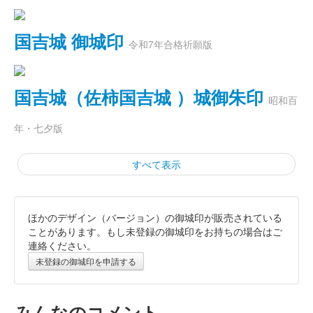
国吉城 御城印
令和7年合格祈願版
国吉城（佐柿国吉城 ）城御朱印
昭和百
年・七夕版
すべて表示
ほかのデザイン（バージョン）の御城印が販売されている
国吉城 御城印
令和7年半夏生版
ことがあります。もし未登録の御城印をお持ちの場合はご
連絡ください。
販売終了
未登録の御城印を申請する
国吉城 御城印
国吉まつり限定版
みんなのコメント