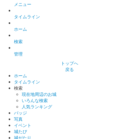
メニュー
タイムライン
佐柿国吉城 城御朱印
「城の日」限定版
ホーム
販売終了
検索
佐柿国吉城 御城朱印
管理
通常版（登城記念版）
トップへ
2024年4月2日からリニューアル。
戻る
ホーム
タイムライン
国吉城 御城印
検索
美浜駅×国吉城
現在地周辺のお城
いろんな検索
配布終了
人気ランキング
1000枚限定
バッジ
写真
イベント
国吉城 御城印
城たび
北陸新幹線開業記念版
城がたり