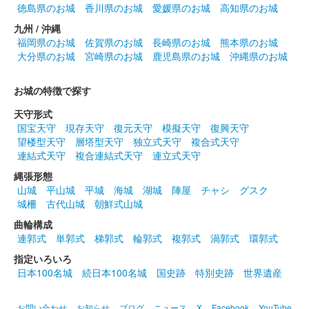
徳島県のお城
香川県のお城
愛媛県のお城
高知県のお城
プロジェクトのブースにて販売された御城印。150枚限定
九州 / 沖縄
福岡県のお城
佐賀県のお城
長崎県のお城
熊本県のお城
国吉城 御城印
大分県のお城
宮崎県のお城
鹿児島県のお城
沖縄県のお城
美浜駅×国吉城
配布終了
お城の特徴で探す
1000枚限定
天守形式
国宝天守
現存天守
復元天守
模擬天守
復興天守
望楼型天守
層塔型天守
独立式天守
複合式天守
佐柿国吉城 御城印
連結式天守
複合連結式天守
連立式天守
国吉城歴史散策参加記念版
縄張形態
配布終了
山城
平山城
平城
海城
湖城
陣屋
チャシ
グスク
城柵
古代山城
朝鮮式山城
国吉城まつりの国吉城歴史散策に参加した人に配布された御城
印。
曲輪構成
連郭式
単郭式
梯郭式
輪郭式
複郭式
渦郭式
環郭式
指定いろいろ
佐柿国吉城 御城印
令和6年 国吉城まつり限定版
日本100名城
続日本100名城
国史跡
特別史跡
世界遺産
販売終了
お問い合わせ
お知らせ
ブログ
ニュース
X
Facebook
YouTube