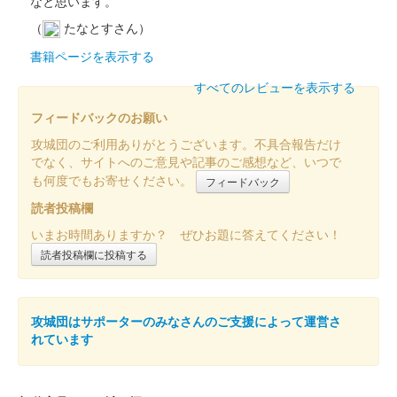
なと思います。
（
たなとすさん）
佐柿国吉城 御城印
書籍ページを表示する
越前若狭お城フェス2024限定
すべてのレビューを表示する
2日目
フィードバックのお願い
販売終了
攻城団のご利用ありがとうございます。不具合報告だけ
2024年10月13、14日に開催された「越前若狭お城フェス2024」
でなく、サイトへのご意見や記事のご感想など、いつで
の美浜町ブースにて販売された御城印。10月14日限定。
も何度でもお寄せください。
フィードバック
読者投稿欄
国吉城 御城印
いまお時間ありますか？ ぜひお題に答えてください！
越前若狭お城フェス2024限定版 ご当
読者投稿欄に投稿する
地ぼんてん・まる
販売終了
攻城団はサポーターのみなさんのご支援によって運営さ
2024年10月13日（日）と14日（月・祝）に開催された「北陸新
れています
幹線福井・敦賀開業記念 越前若狭お城フェス2024」の会場で販
売された御城印。攻城団のマスコットキャラクター〈ぼんてん・
まる〉の福井版……