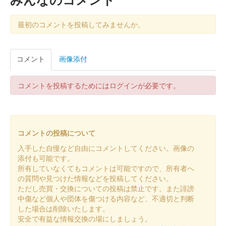
販売終了
最初のコメントを投稿してみませんか。
越前和紙を使用した御城印
コメント
画像添付
国吉城 御城朱印
期間限定シャガ版
販売終了
コメントを投稿するためにはログインが必要です。
国吉城 御城印
へしこちゃん×はまさんバージョン 城
コメントの投稿について
の日限定
入手した自慢など自由にコメントしてください。画像の
添付も可能です。
販売終了
所有していなくてもコメントは可能ですので、所有者へ
城の日限定で購入時にスタンプを押してもらえる御城印
の質問や見つけた情報などを投稿してください。
ただし売買・交換についての投稿は禁止です。また誹謗
中傷など個人や団体を傷つける内容など、不適切と判断
国吉城 御城印
した場合は削除いたします。
令和7年春版 城の日限定
安全で有益な情報交換の場にしましょう。