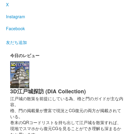
X
佐柿国吉城 城御朱印
令和7年 国吉城御城印福袋
Instagram
限定版
Facebook
販売終了
若狭国吉城歴史資料館にて30袋限定で発売された福袋に必ず入っ
友だち追加
ている御城印。30枚限定で、福袋は過去に発売された国吉城の御
城印がランダムで入っており計５枚入で1000円で福袋は発売さ
今日のレビュー
れた。
佐柿国吉城 御城印
越前若狭お城フェス トークセ
3D江戸城探訪 (DIA Collection)
ッション記念版
江戸城の散策を前提にしている為、櫓と門のガイドが主な内
容。
配布終了
櫓、門の掲載量が豊富で現況とCG復元の両方が掲載されて
2024年10月14日に開催された「越前若狭お城フェス2024」の若
いる。
狭国吉城歴史資料館・大野康弘館長と攻城団・こうの団長とのト
巻末のQRコードリストを持ち出して江戸城を散策すれば、
ークセッション「御城印コレクションの愉し方」に参加者にもら
現地でスマホから復元CGを見ることができ理解も深まるか
える御城印。