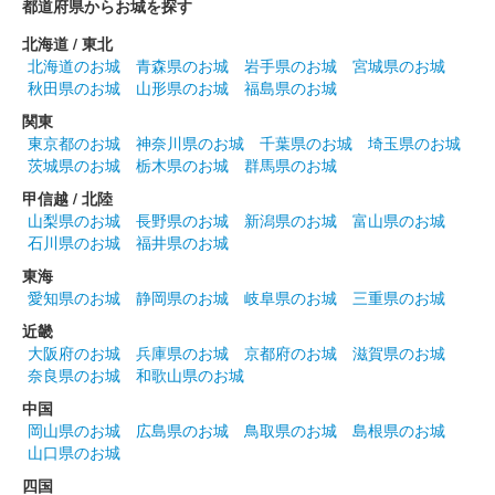
都道府県からお城を探す
北海道 / 東北
佐柿国吉城 御城印
北海道のお城
青森県のお城
岩手県のお城
宮城県のお城
越前若狭お城フェス2024 限定
秋田県のお城
山形県のお城
福島県のお城
版 1日目
関東
東京都のお城
神奈川県のお城
千葉県のお城
埼玉県のお城
販売終了
茨城県のお城
栃木県のお城
群馬県のお城
2024年10月13、14日に開催された「越前若狭お城フェス2024」
甲信越 / 北陸
の美浜町ブースにて販売された御城印。1日目限定販売。
山梨県のお城
長野県のお城
新潟県のお城
富山県のお城
石川県のお城
福井県のお城
東海
佐柿国吉城 御城印
令和6年秋限定
愛知県のお城
静岡県のお城
岐阜県のお城
三重県のお城
近畿
販売終了
大阪府のお城
兵庫県のお城
京都府のお城
滋賀県のお城
奈良県のお城
和歌山県のお城
佐柿国吉城 御城印
中国
御城印合戦in福知山版
岡山県のお城
広島県のお城
鳥取県のお城
島根県のお城
山口県のお城
販売終了
四国
令和6年9月8日に開催された御城印合戦in福知山のふくい城巡り