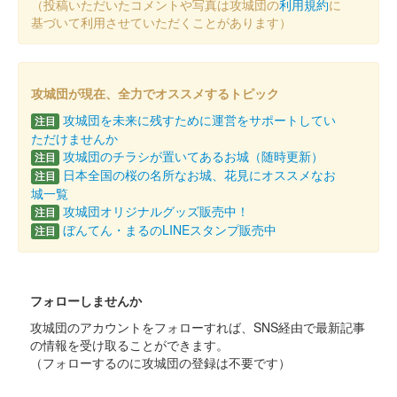
（投稿いただいたコメントや写真は攻城団の
利用規約
に
販売終了
基づいて利用させていただくことがあります）
城の日限定で購入時にスタンプを押してもらえた御城印
国吉城 御城印
攻城団が現在、全力でオススメするトピック
令和7年合格祈願版 城の日限定
攻城団を未来に残すために運営をサポートしてい
注目
販売終了
ただけませんか
攻城団のチラシが置いてあるお城（随時更新）
注目
城の日限定で購入時にスタンプを押してもらえる
日本全国の桜の名所なお城、花見にオススメなお
注目
城一覧
攻城団オリジナルグッズ販売中！
注目
国吉城 御城印
令和7年春版
ぼんてん・まるのLINEスタンプ販売中
注目
販売終了
フォローしませんか
佐柿国吉城 御城印
謹賀新年巳年版
攻城団のアカウントをフォローすれば、SNS経由で最新記事
の情報を受け取ることができます。
販売終了
（フォローするのに攻城団の登録は不要です）