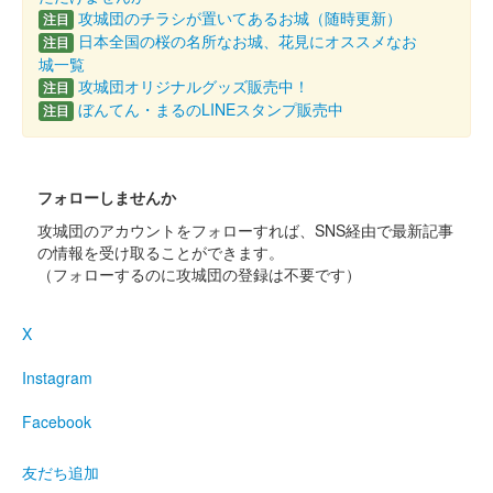
攻城団のチラシが置いてあるお城（随時更新）
注目
鷹留城 御城印
日本全国の桜の名所なお城、花見にオススメなお
注目
城一覧
攻城団オリジナルグッズ販売中！
注目
ぼんてん・まるのLINEスタンプ販売中
注目
鷹留城 御城印
群馬戦国御城印サミット限定 鶴翼の陣
販売終了
フォローしませんか
攻城団のアカウントをフォローすれば、SNS経由で最新記事
鷹留城 御城印
群馬戦国御城印サミット2026版
の情報を受け取ることができます。
（フォローするのに攻城団の登録は不要です）
販売終了
50枚限定
X
Instagram
鷹留城 御城印
お城EXPO2025版
Facebook
販売終了
友だち追加
2025年12月20、21日に開催されたお城EXPO2025内の「太田資