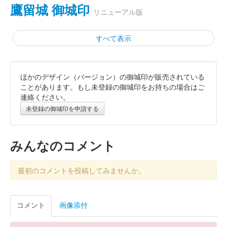
鷹留城 御城印
リニューアル版
すべて表示
ほかのデザイン（バージョン）の御城印が販売されている
鷹留城 御城印
御城印合戦in福知山版
ことがあります。もし未登録の御城印をお持ちの場合はご
連絡ください。
販売終了
未登録の御城印を申請する
令和6年9月8日に開催された御城印合戦in福知山のいわつき武者
の倉〜関東友城出展プロジェクト〜のブースにて販売された御城
印。100枚限定
みんなのコメント
鷹留城 御城印
最初のコメントを投稿してみませんか。
群馬戦国御城印サミット 令和六年春版
販売終了
コメント
画像添付
100枚限定