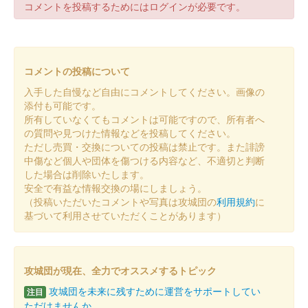
コメントを投稿するためにはログインが必要です。
鷹留城 御城印
群馬戦国御城印サミット 令和五年秋版
販売終了
コメントの投稿について
入手した自慢など自由にコメントしてください。画像の
鷹留城 御城印
群馬戦国御城印サミット令和五年春版
添付も可能です。
所有していなくてもコメントは可能ですので、所有者へ
販売終了
の質問や見つけた情報などを投稿してください。
ただし売買・交換についての投稿は禁止です。また誹謗
中傷など個人や団体を傷つける内容など、不適切と判断
鷹留城 御城印
した場合は削除いたします。
お城EXPO 2022版
安全で有益な情報交換の場にしましょう。
（投稿いただいたコメントや写真は攻城団の
利用規約
に
販売終了
基づいて利用させていただくことがあります）
鷹留城 御城印
群馬戦国御城印サミット友城出展版
攻城団が現在、全力でオススメするトピック
販売終了
攻城団を未来に残すために運営をサポートしてい
注目
ただけませんか