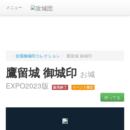
メニュー
/
全国御城印コレクション
/
鷹留城 御城印
鷹留城 御城印
お城
EXPO2023版
販売終了
イベント限定
持ってる
ログインすると入手した御城印を記録できます