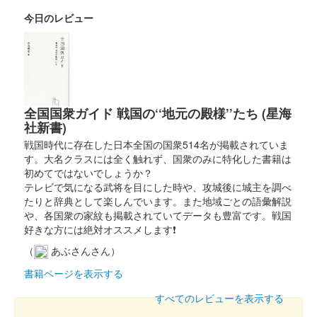
正武将隊 友城 岩付千騎〜東国友城集結の陣〜」のブースにて販
今日のレビュー
売。50枚限定
鷹留城 御城印
群馬戦国御城印サミット2025版
配布終了
全国国衆ガイド 戦国の‘‘地元の殿様’’たち (星海
2025年6月7、8日に開催された「群馬戦国御城印サミット
社新書)
2025」のいわつき武者の倉＆太田資正武将隊 友城 岩付千騎 のブ
戦国時代に存在した日本全国の国衆514名が掲載されていま
ースにて買い物した人がもらえる御城印。80枚限定。
す。大名クラスには全く触れず、国衆のみに特化した書籍は
初めてではないでしょうか？
テレビで気になる武将を目にした時や、攻城後に城主を調べ
鷹留城 御城印
たりと辞典として楽しんでいます。また地域ごとの語彙解説
群馬戦国御城印サミット2025版
や、各国衆の家紋も掲載されていてデータも豊富です。戦国
好きな方には絶対オススメします❗
販売終了
2025年6月7、8日に開催された「群馬戦国御城印サミット
（
あぶさんさん）
2025」のいわつき武者の倉＆太田資正武将隊 友城 岩付千騎 のブ
書籍ページを表示する
ースにて販売された御城印。60枚限定
すべてのレビューを表示する