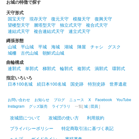
お城の特徴で探す
天守形式
国宝天守
現存天守
復元天守
模擬天守
復興天守
望楼型天守
層塔型天守
独立式天守
複合式天守
連結式天守
複合連結式天守
連立式天守
縄張形態
山城
平山城
平城
海城
湖城
陣屋
チャシ
グスク
城柵
古代山城
朝鮮式山城
曲輪構成
連郭式
単郭式
梯郭式
輪郭式
複郭式
渦郭式
環郭式
指定いろいろ
日本100名城
続日本100名城
国史跡
特別史跡
世界遺産
お問い合わせ
お知らせ
ブログ
ニュース
X
Facebook
YouTube
Instagram
グッズ販売
ライブラリ
一覧[
城
|
団員
]
攻城団について
攻城団の使い方
利用規約
プライバシーポリシー
特定商取引法に基づく表記
ヘルプ
ガイドライン
寄稿募集