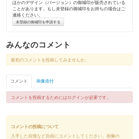
ほかのデザイン（バージョン）の御城印が販売されている
仙台城 御城印
ハンギョドン版
ことがあります。もし未登録の御城印をお持ちの場合はご
連絡ください。
未登録の御城印を申請する
仙台城 御城印
マイメロディ版
みんなのコメント
販売終了
最初のコメントを投稿してみませんか。
仙台城 御城印
クロミ版
販売終了
コメント
画像添付
仙台城 御城印
コメントを投稿するためにはログインが必要です。
ポムポムプリン版
販売終了
コメントの投稿について
仙臺城（仙台城） 御城印
新シリーズ第四弾
入手した自慢など自由にコメントしてください。画像の