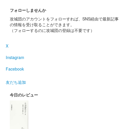
フォローしませんか
仙台城 御城印
ぐでたま版
攻城団のアカウントをフォローすれば、SNS経由で最新記事
の情報を受け取ることができます。
販売終了
（フォローするのに攻城団の登録は不要です）
仙臺城（仙台城） 御城印
X
新シリーズ第二弾
Instagram
販売終了
仙台デザイン＆テクノロジー専門学校の学生がデザインした限定
Facebook
御城印第二弾。500枚限定販売。伊達家公認。
友だち追加
仙臺城（仙台城） 御城印
新シリーズ第一弾
今日のレビュー
販売終了
仙台デザイン＆テクノロジー専門学校の学生がデザインした限定
御城印第一弾。500枚限定販売。伊達家公認。