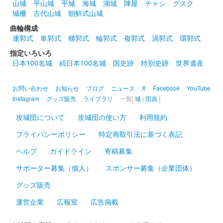
仙台城 御城印
山城
平山城
平城
海城
湖城
陣屋
チャシ
グスク
タキシードサム版
城柵
古代山城
朝鮮式山城
曲輪構成
連郭式
単郭式
梯郭式
輪郭式
複郭式
渦郭式
環郭式
仙台城 御城印
あひるのペックル版
指定いろいろ
日本100名城
続日本100名城
国史跡
特別史跡
世界遺産
仙台城 御城印
透かし彫り版
お問い合わせ
お知らせ
ブログ
ニュース
X
Facebook
YouTube
Instagram
グッズ販売
ライブラリ
一覧[
城
|
団員
]
200枚限定。にっぽん城まつりの会場で販売された後、道の駅あ
おきにて販売。
攻城団について
攻城団の使い方
利用規約
プライバシーポリシー
特定商取引法に基づく表記
仙台城 御城印
ヘルプ
ガイドライン
寄稿募集
にっぽん城まつり2024・可知凜花揮毫
サポーター募集（個人）
スポンサー募集（企業団体）
版
グッズ販売
販売終了
運営企業
広報室
広告掲載
書家 可知凜花氏が書置きで揮毫した御城印。にっぽん城まつり
の印が限定印として捺印されている。