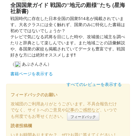
全国国衆ガイド 戦国の‘‘地元の殿様’’たち (星海
仙台城 御城印
社新書)
伊達政宗公騎馬像帰還記念版
戦国時代に存在した日本全国の国衆514名が掲載されていま
す。大名クラスには全く触れず、国衆のみに特化した書籍は
初めてではないでしょうか？
仙臺城（仙台城） 御城印
テレビで気になる武将を目にした時や、攻城後に城主を調べ
おかえりなさい 政
たりと辞典として楽しんでいます。また地域ごとの語彙解説
や、各国衆の家紋も掲載されていてデータも豊富です。戦国
宗公騎馬像記念御城印版
好きな方には絶対オススメします❗
販売終了
（
あぶさんさん）
伊達政宗公騎馬像が帰還したことを記念して作られた限定1000
書籍ページを表示する
枚の御城印。
すべてのレビューを表示する
仙臺城（仙台城） 御城印
フィードバックのお願い
期間限定デザイン
攻城団のご利用ありがとうございます。不具合報告だけ
でなく、サイトへのご意見や記事のご感想など、いつで
第三弾
も何度でもお寄せください。
フィードバック
販売終了
読者投稿欄
仙台デザイン＆テクノロジー専門学校の学生がデザインした限定
いまお時間ありますか？ ぜひお題に答えてください！