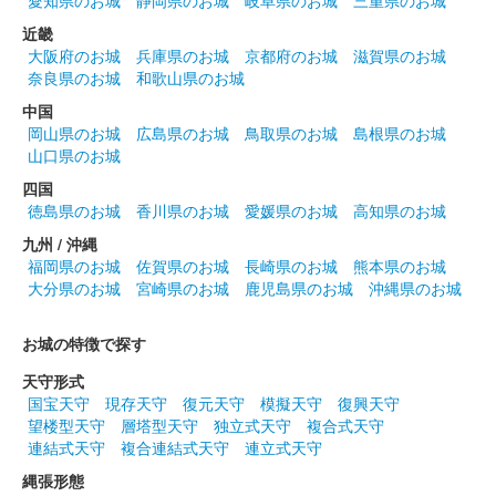
愛知県のお城
静岡県のお城
岐阜県のお城
三重県のお城
仙臺城（仙台城） 御城印
通常版
近畿
大阪府のお城
兵庫県のお城
京都府のお城
滋賀県のお城
記載は「仙臺城」。伊達家公認。当初は300円で販売。
奈良県のお城
和歌山県のお城
中国
岡山県のお城
広島県のお城
鳥取県のお城
島根県のお城
仙台城 御朱印
山口県のお城
四国
徳島県のお城
香川県のお城
愛媛県のお城
高知県のお城
仙台城 御城印
九州 / 沖縄
福岡県のお城
佐賀県のお城
長崎県のお城
熊本県のお城
大分県のお城
宮崎県のお城
鹿児島県のお城
沖縄県のお城
仙臺城（仙台城） 御城印
お城の特徴で探す
天守形式
国宝天守
現存天守
復元天守
模擬天守
復興天守
墨城印 仙台城
大手門
望楼型天守
層塔型天守
独立式天守
複合式天守
連結式天守
複合連結式天守
連立式天守
縄張形態