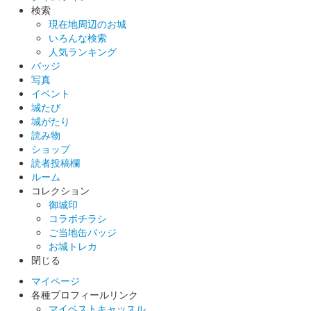
検索
青葉城（仙台城） 御城印
現在地周辺のお城
いろんな検索
人気ランキング
200枚限定。仙臺城御城印と2枚セット。
バッジ
写真
イベント
仙臺城（仙台城） 御城印
城たび
城がたり
200枚限定。青葉城御城印と2枚セット。
読み物
ショップ
読者投稿欄
ルーム
コレクション
御城印
コラボチラシ
ご当地缶バッジ
お城トレカ
閉じる
マイページ
各種プロフィールリンク
マイベストキャッスル