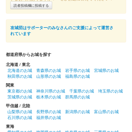
御城印第三弾。1000枚限定販売。伊達家公認。
読者投稿欄に投稿する
仙臺城（仙台城） 御城印
期間限定デザイン
攻城団はサポーターのみなさんのご支援によって運営さ
れています
第二弾
販売終了
仙台デザイン＆テクノロジー専門学校の学生がデザインした限定
都道府県からお城を探す
御城印第二弾。2000枚限定販売。伊達家公認。
北海道 / 東北
北海道のお城
青森県のお城
岩手県のお城
宮城県のお城
秋田県のお城
山形県のお城
福島県のお城
仙臺城（仙台城） 御城印
期間限定デザイン
関東
東京都のお城
神奈川県のお城
千葉県のお城
埼玉県のお城
第一弾
茨城県のお城
栃木県のお城
群馬県のお城
販売終了
甲信越 / 北陸
山梨県のお城
長野県のお城
新潟県のお城
富山県のお城
仙台デザイン＆テクノロジー専門学校の学生がデザインした限定
石川県のお城
福井県のお城
御城印第一弾。1000枚限定販売。伊達家公認。
東海