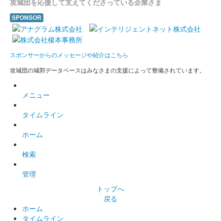
攻城団を応援して支えてくださっている企業さま
SPONSOR
仙臺城（仙台城） 御城印
七夕まつり版
スポンサーからのメッセージや紹介はこちら
墨城印 仙台城×伊達政宗
攻城団の城郭データベースはみなさまの支援によって整備されています。
第2弾コンプリートセット特典
メニュー
タイムライン
墨城印 仙台城
ホーム
墨城印セット 第2弾
検索
仙台城 御城印
管理
トップへ
奥羽御城印セット20枚セット。ネット通販（奥州王）で購入可
戻る
能。
ホーム
タイムライン