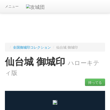
メニュー
/
全国御城印コレクション
/
仙台城 御城印
仙台城 御城印
ハローキテ
ィ版
持ってる
ログインすると入手した御城印を記録できます