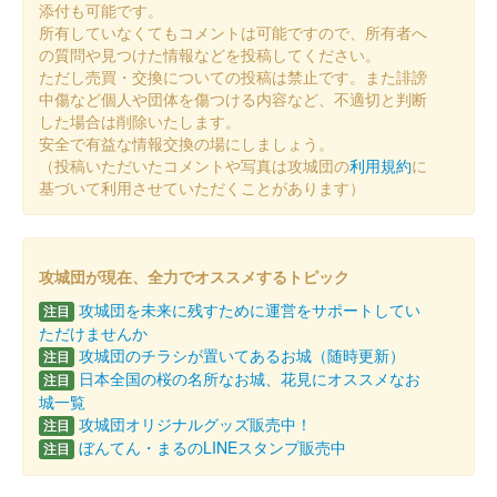
添付も可能です。
販売終了
所有していなくてもコメントは可能ですので、所有者へ
の質問や見つけた情報などを投稿してください。
仙台デザイン＆テクノロジー専門学校の学生がデザインした限定
ただし売買・交換についての投稿は禁止です。また誹謗
御城印第四弾。500枚限定販売。伊達家公認。
中傷など個人や団体を傷つける内容など、不適切と判断
した場合は削除いたします。
安全で有益な情報交換の場にしましょう。
仙臺城（仙台城） 御城印
新シリーズ第三弾
（投稿いただいたコメントや写真は攻城団の
利用規約
に
基づいて利用させていただくことがあります）
販売終了
仙台デザイン＆テクノロジー専門学校の学生がデザインした限定
御城印第三弾。500枚限定販売。伊達家公認。
攻城団が現在、全力でオススメするトピック
攻城団を未来に残すために運営をサポートしてい
注目
仙臺城（仙台城） 御城印
ただけませんか
スヌーピー版
攻城団のチラシが置いてあるお城（随時更新）
注目
日本全国の桜の名所なお城、花見にオススメなお
注目
城一覧
仙台城 御城印
攻城団オリジナルグッズ販売中！
注目
シナモロール版
ぼんてん・まるのLINEスタンプ販売中
注目
販売終了