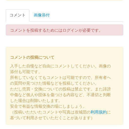
販売終了
コメント
画像添付
2024年4月29日、5月5日に岩槻駅前クレセントモールで開催され
た「岩槻端午の節句イベント」のいわつき武者の倉・友城出展ブ
ースにて販売。50枚限定
コメントを投稿するためにはログインが必要です。
倉賀野城 御城印
お城EXPO2023版
コメントの投稿について
販売終了
入手した自慢など自由にコメントしてください。画像の
添付も可能です。
所有していなくてもコメントは可能ですので、所有者へ
倉賀野城 御城印
群馬戦国御城印サミット令和五年
の質問や見つけた情報などを投稿してください。
ただし売買・交換についての投稿は禁止です。また誹謗
春版
中傷など個人や団体を傷つける内容など、不適切と判断
した場合は削除いたします。
販売終了
安全で有益な情報交換の場にしましょう。
（投稿いただいたコメントや写真は攻城団の
利用規約
に
基づいて利用させていただくことがあります）
倉賀野城 御城印
群馬戦国御城印サミット令和五年