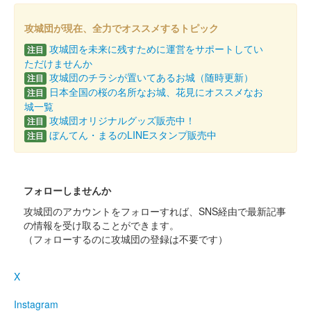
春版
攻城団が現在、全力でオススメするトピック
販売終了
攻城団を未来に残すために運営をサポートしてい
注目
ただけませんか
攻城団のチラシが置いてあるお城（随時更新）
注目
倉賀野城 御城印
日本全国の桜の名所なお城、花見にオススメなお
注目
城一覧
攻城団オリジナルグッズ販売中！
注目
販売終了
ぼんてん・まるのLINEスタンプ販売中
注目
倉賀野城 御城印
群馬戦国御城印サミット友城出展
フォローしませんか
版
攻城団のアカウントをフォローすれば、SNS経由で最新記事
の情報を受け取ることができます。
販売終了
（フォローするのに攻城団の登録は不要です）
倉賀野城 御城印
X
かりがね版
Instagram