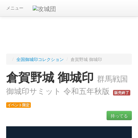
メニュー
/
全国御城印コレクション
/
倉賀野城 御城印
倉賀野城 御城印
群馬戦国
御城印サミット 令和五年秋版
販売終了
イベント限定
持ってる
ログインすると入手した御城印を記録できます