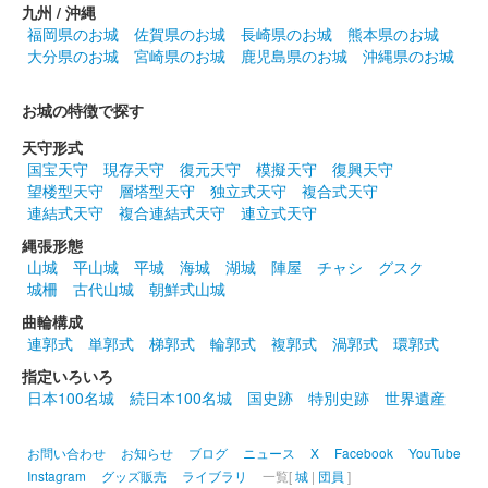
九州 / 沖縄
福岡県のお城
佐賀県のお城
長崎県のお城
熊本県のお城
大分県のお城
宮崎県のお城
鹿児島県のお城
沖縄県のお城
お城の特徴で探す
天守形式
国宝天守
現存天守
復元天守
模擬天守
復興天守
望楼型天守
層塔型天守
独立式天守
複合式天守
連結式天守
複合連結式天守
連立式天守
縄張形態
山城
平山城
平城
海城
湖城
陣屋
チャシ
グスク
城柵
古代山城
朝鮮式山城
曲輪構成
連郭式
単郭式
梯郭式
輪郭式
複郭式
渦郭式
環郭式
指定いろいろ
日本100名城
続日本100名城
国史跡
特別史跡
世界遺産
お問い合わせ
お知らせ
ブログ
ニュース
X
Facebook
YouTube
Instagram
グッズ販売
ライブラリ
一覧[
城
|
団員
]