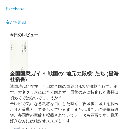
倉賀野城 御城印
Facebook
倉賀野氏版
友だち追加
倉賀野城 御城印
金井淡路守版
今日のレビュー
倉賀野城 御城印
群馬戦国御城印サミット2026版
販売終了
全国国衆ガイド 戦国の‘‘地元の殿様’’たち (星海
40枚限定
社新書)
戦国時代に存在した日本全国の国衆514名が掲載されていま
す。大名クラスには全く触れず、国衆のみに特化した書籍は
倉賀野城 御城印
お城EXPO2025版
初めてではないでしょうか？
テレビで気になる武将を目にした時や、攻城後に城主を調べ
販売終了
たりと辞典として楽しんでいます。また地域ごとの語彙解説
や、各国衆の家紋も掲載されていてデータも豊富です。戦国
2025年12月20、21日に開催されたお城EXPO2025内の「太田資
好きな方には絶対オススメします❗
正武将隊 友城 岩付千騎〜東国友城集結の陣〜」のブースにて販
売。40枚限定