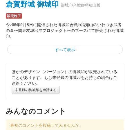
倉賀野城 御城印
御城印合戦in福知山版
販売終了
令和6年9月8日に開催された御城印合戦in福知山のいわつき武者
の倉〜関東友城出展プロジェクト〜のブースにて販売された御城
印。
すべて表示
ほかのデザイン（バージョン）の御城印が販売されている
倉賀野城 御城印
群馬戦国御城印サミット 令和六年
ことがあります。もし未登録の御城印をお持ちの場合はご
連絡ください。
春版
未登録の御城印を申請する
販売終了
100枚限定
みんなのコメント
倉賀野城 御城印
最初のコメントを投稿してみませんか。
岩槻「端午の節句」版