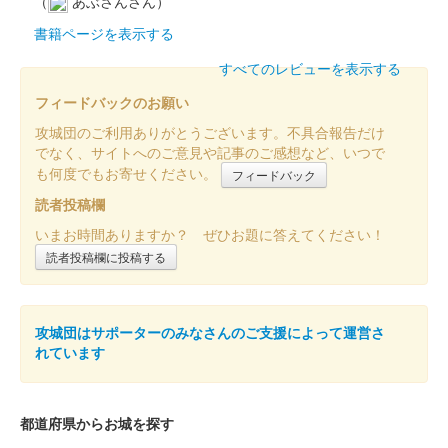
（
あぶさんさん）
書籍ページを表示する
倉賀野城 御城印
すべてのレビューを表示する
群馬戦国御城印サミット2025版
フィードバックのお願い
販売終了
攻城団のご利用ありがとうございます。不具合報告だけ
50枚限定
でなく、サイトへのご意見や記事のご感想など、いつで
も何度でもお寄せください。
フィードバック
読者投稿欄
いまお時間ありますか？ ぜひお題に答えてください！
読者投稿欄に投稿する
攻城団はサポーターのみなさんのご支援によって運営さ
れています
都道府県からお城を探す