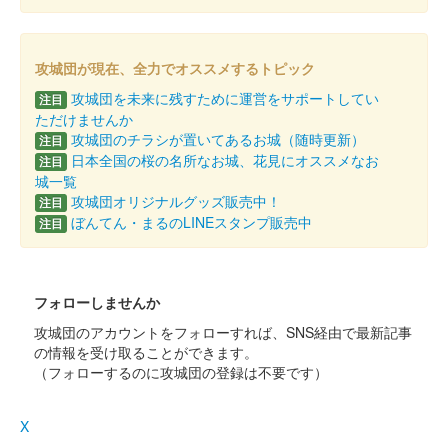
倉賀野城 御城印
群馬戦国御城印サミット令和五年
春版
攻城団が現在、全力でオススメするトピック
販売終了
攻城団を未来に残すために運営をサポートしてい
注目
ただけませんか
攻城団のチラシが置いてあるお城（随時更新）
注目
倉賀野城 御城印
日本全国の桜の名所なお城、花見にオススメなお
注目
群馬戦国御城印サミット令和五年
城一覧
攻城団オリジナルグッズ販売中！
注目
春版
ぼんてん・まるのLINEスタンプ販売中
注目
販売終了
フォローしませんか
倉賀野城 御城印
攻城団のアカウントをフォローすれば、SNS経由で最新記事
の情報を受け取ることができます。
販売終了
（フォローするのに攻城団の登録は不要です）
倉賀野城 御城印
X
群馬戦国御城印サミット友城出展