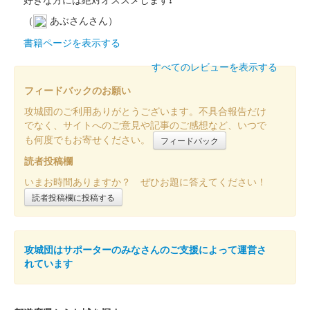
販売終了
（
あぶさんさん）
2025年12月20、21日に開催されたお城EXPO2025内の「太田資
書籍ページを表示する
正武将隊 友城 岩付千騎〜東国友城集結の陣〜」のブースにて販
すべてのレビューを表示する
売。40枚限定
フィードバックのお願い
倉賀野城 御城印
攻城団のご利用ありがとうございます。不具合報告だけ
群馬戦国御城印サミット2025版
でなく、サイトへのご意見や記事のご感想など、いつで
も何度でもお寄せください。
フィードバック
販売終了
読者投稿欄
50枚限定
いまお時間ありますか？ ぜひお題に答えてください！
読者投稿欄に投稿する
攻城団はサポーターのみなさんのご支援によって運営さ
れています