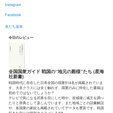
Instagram
版
Facebook
販売終了
友だち追加
倉賀野城 御城印
倉賀野氏版
今日のレビュー
倉賀野城 御城印
金井淡路守版
全国国衆ガイド 戦国の‘‘地元の殿様’’たち (星海
倉賀野城 御城印
群馬戦国御城印サミット2026版
社新書)
戦国時代に存在した日本全国の国衆514名が掲載されていま
販売終了
す。大名クラスには全く触れず、国衆のみに特化した書籍は
40枚限定
初めてではないでしょうか？
テレビで気になる武将を目にした時や、攻城後に城主を調べ
たりと辞典として楽しんでいます。また地域ごとの語彙解説
倉賀野城 御城印
や、各国衆の家紋も掲載されていてデータも豊富です。戦国
お城EXPO2025版
好きな方には絶対オススメします❗