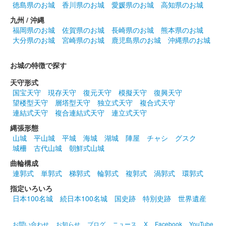
徳島県のお城
香川県のお城
愛媛県のお城
高知県のお城
九州 / 沖縄
福岡県のお城
佐賀県のお城
長崎県のお城
熊本県のお城
大分県のお城
宮崎県のお城
鹿児島県のお城
沖縄県のお城
お城の特徴で探す
天守形式
国宝天守
現存天守
復元天守
模擬天守
復興天守
望楼型天守
層塔型天守
独立式天守
複合式天守
連結式天守
複合連結式天守
連立式天守
縄張形態
山城
平山城
平城
海城
湖城
陣屋
チャシ
グスク
城柵
古代山城
朝鮮式山城
曲輪構成
連郭式
単郭式
梯郭式
輪郭式
複郭式
渦郭式
環郭式
指定いろいろ
日本100名城
続日本100名城
国史跡
特別史跡
世界遺産
お問い合わせ
お知らせ
ブログ
ニュース
X
Facebook
YouTube