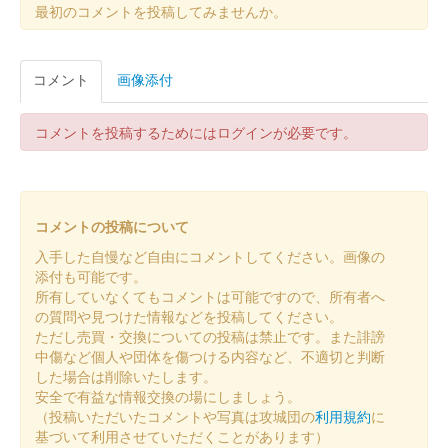
倉賀野城 御城印
最初のコメントを投稿してみませんか。
岩槻「端午の節句」版
販売終了
コメント
画像添付
2024年4月29日、5月5日に岩槻駅前クレセントモールで開催され
た「岩槻端午の節句イベント」のいわつき武者の倉・友城出展ブ
ースにて販売。50枚限定
コメントを投稿するためにはログインが必要です。
倉賀野城 御城印
お城EXPO2023版
コメントの投稿について
販売終了
入手した自慢など自由にコメントしてください。画像の
添付も可能です。
所有していなくてもコメントは可能ですので、所有者へ
倉賀野城 御城印
群馬戦国御城印サミット 令和五年
の質問や見つけた情報などを投稿してください。
ただし売買・交換についての投稿は禁止です。また誹謗
秋版
中傷など個人や団体を傷つける内容など、不適切と判断
した場合は削除いたします。
販売終了
安全で有益な情報交換の場にしましょう。
（投稿いただいたコメントや写真は攻城団の
利用規約
に
基づいて利用させていただくことがあります）