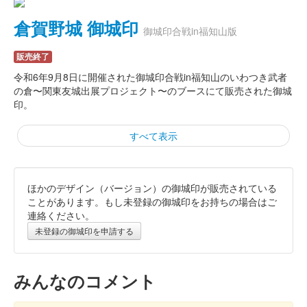
倉賀野城 御城印
御城印合戦in福知山版
販売終了
令和6年9月8日に開催された御城印合戦in福知山のいわつき武者
の倉〜関東友城出展プロジェクト〜のブースにて販売された御城
印。
すべて表示
ほかのデザイン（バージョン）の御城印が販売されている
倉賀野城 御城印
群馬戦国御城印サミット 令和六年
ことがあります。もし未登録の御城印をお持ちの場合はご
連絡ください。
春版
未登録の御城印を申請する
販売終了
100枚限定
みんなのコメント