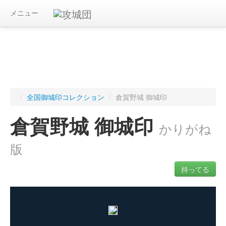
メニュー
/
全国御城印コレクション
/
倉賀野城 御城印
倉賀野城 御城印
かりがね
版
持ってる
ログインすると入手した御城印を記録できます