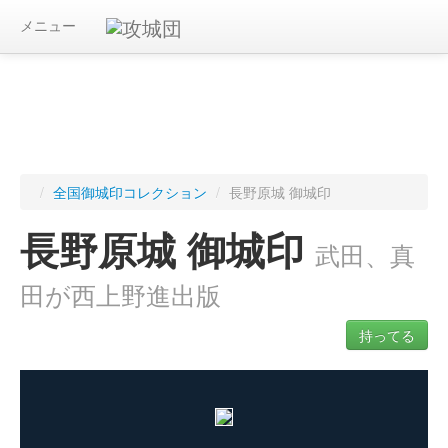
メニュー
/
全国御城印コレクション
/
長野原城 御城印
長野原城 御城印
武田、真
田が西上野進出版
持ってる
ログインすると入手した御城印を記録できます