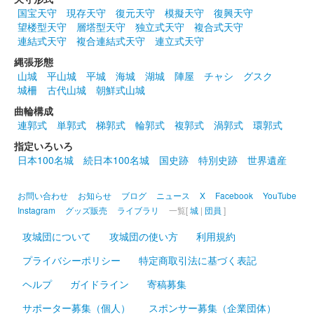
国宝天守
現存天守
復元天守
模擬天守
復興天守
望楼型天守
層塔型天守
独立式天守
複合式天守
連結式天守
複合連結式天守
連立式天守
縄張形態
山城
平山城
平城
海城
湖城
陣屋
チャシ
グスク
城柵
古代山城
朝鮮式山城
曲輪構成
連郭式
単郭式
梯郭式
輪郭式
複郭式
渦郭式
環郭式
指定いろいろ
日本100名城
続日本100名城
国史跡
特別史跡
世界遺産
お問い合わせ
お知らせ
ブログ
ニュース
X
Facebook
YouTube
Instagram
グッズ販売
ライブラリ
一覧[
城
|
団員
]
攻城団について
攻城団の使い方
利用規約
プライバシーポリシー
特定商取引法に基づく表記
ヘルプ
ガイドライン
寄稿募集
サポーター募集（個人）
スポンサー募集（企業団体）