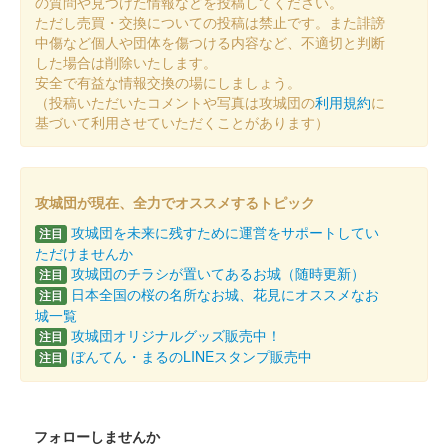
の質問や見つけた情報などを投稿してください。
ただし売買・交換についての投稿は禁止です。また誹謗
中傷など個人や団体を傷つける内容など、不適切と判断
した場合は削除いたします。
安全で有益な情報交換の場にしましょう。
（投稿いただいたコメントや写真は攻城団の
利用規約
に
基づいて利用させていただくことがあります）
攻城団が現在、全力でオススメするトピック
攻城団を未来に残すために運営をサポートしてい
注目
ただけませんか
攻城団のチラシが置いてあるお城（随時更新）
注目
日本全国の桜の名所なお城、花見にオススメなお
注目
城一覧
攻城団オリジナルグッズ販売中！
注目
ぼんてん・まるのLINEスタンプ販売中
注目
フォローしませんか