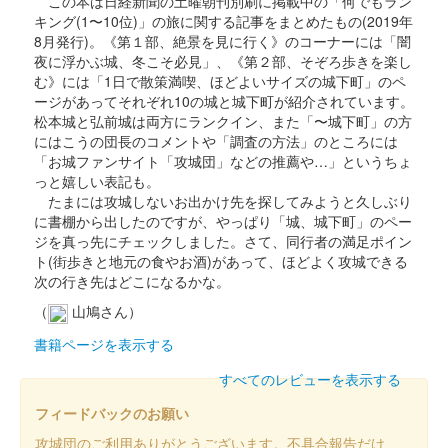
この本は日経新聞の土曜朝刊別刷に掲載中の「何でもラン
キング(1〜10位)」の旅に関する記事をまとめたもの(2019年
8月発行)。《第１部、絶景を見に行く》のコーナーには「闇
夜に浮かぶ城、冬こそ必見」、《第２部、そぞろ歩きを楽し
む》には「1日で散策満喫、ほどよいサイズの城下町」のペ
ージがあってそれぞれ10の城と城下町が紹介されています。
松本城と弘前城は両方にランクイン、また「〜城下町」の方
にはこうの団長のコメントや「調査の方法」のところには
「お城ファンサイト「攻城団」などの推薦や…」というちょ
っと嬉しい表記も。
たまには攻城しないお出かけ先を探してみようと久しぶり
に書棚から出したのですが、やっぱり「城、城下町」のペー
ジを真っ先にチェックしました。さて、同行者の満足ポイン
ト(街歩きと地元の食やお酒)があって、ほどよく攻城できる
次の行き先はどこになるかな。
（
山鳩さん）
書籍ページを表示する
すべてのレビューを表示する
フィードバックのお願い
攻城団のご利用ありがとうございます。不具合報告だけ