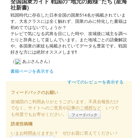
全国国衆ガイド 戦国の‘‘地元の殿様’’たち (星海
社新書)
戦国時代に存在した日本全国の国衆514名が掲載されていま
す。大名クラスには全く触れず、国衆のみに特化した書籍は
初めてではないでしょうか？
テレビで気になる武将を目にした時や、攻城後に城主を調べ
たりと辞典として楽しんでいます。また地域ごとの語彙解説
や、各国衆の家紋も掲載されていてデータも豊富です。戦国
好きな方には絶対オススメします❗
（
あぶさんさん）
書籍ページを表示する
すべてのレビューを表示する
フィードバックのお願い
攻城団のご利用ありがとうございます。不具合報告だけ
でなく、サイトへのご意見や記事のご感想など、いつで
も何度でもお寄せください。
フィードバック
読者投稿欄
いまお時間ありますか？ ぜひお題に答えてください！