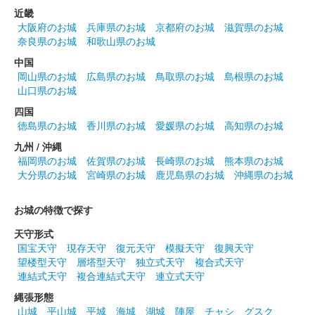
近畿
大阪府のお城
兵庫県のお城
京都府のお城
滋賀県のお城
奈良県のお城
和歌山県のお城
中国
岡山県のお城
広島県のお城
鳥取県のお城
島根県のお城
山口県のお城
四国
徳島県のお城
香川県のお城
愛媛県のお城
高知県のお城
九州 / 沖縄
福岡県のお城
佐賀県のお城
長崎県のお城
熊本県のお城
大分県のお城
宮崎県のお城
鹿児島県のお城
沖縄県のお城
お城の特徴で探す
天守形式
国宝天守
現存天守
復元天守
模擬天守
復興天守
望楼型天守
層塔型天守
独立式天守
複合式天守
連結式天守
複合連結式天守
連立式天守
縄張形態
山城
平山城
平城
海城
湖城
陣屋
チャシ
グスク