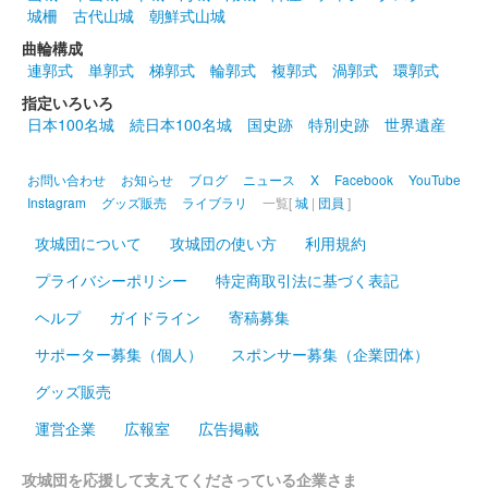
城柵
古代山城
朝鮮式山城
曲輪構成
連郭式
単郭式
梯郭式
輪郭式
複郭式
渦郭式
環郭式
指定いろいろ
日本100名城
続日本100名城
国史跡
特別史跡
世界遺産
お問い合わせ
お知らせ
ブログ
ニュース
X
Facebook
YouTube
Instagram
グッズ販売
ライブラリ
一覧[
城
|
団員
]
攻城団について
攻城団の使い方
利用規約
プライバシーポリシー
特定商取引法に基づく表記
ヘルプ
ガイドライン
寄稿募集
サポーター募集（個人）
スポンサー募集（企業団体）
グッズ販売
運営企業
広報室
広告掲載
攻城団を応援して支えてくださっている企業さま