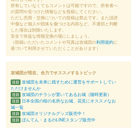
所有していなくてもコメントは可能ですので、所有者へ
の質問や見つけた情報などを投稿してください。
ただし売買・交換についての投稿は禁止です。また誹謗
中傷など個人や団体を傷つける内容など、不適切と判断
した場合は削除いたします。
安全で有益な情報交換の場にしましょう。
（投稿いただいたコメントや写真は攻城団の
利用規約
に
基づいて利用させていただくことがあります）
攻城団が現在、全力でオススメするトピック
攻城団を未来に残すために運営をサポートしてい
注目
ただけませんか
攻城団のチラシが置いてあるお城（随時更新）
注目
日本全国の桜の名所なお城、花見にオススメなお
注目
城一覧
攻城団オリジナルグッズ販売中！
注目
ぼんてん・まるのLINEスタンプ販売中
注目