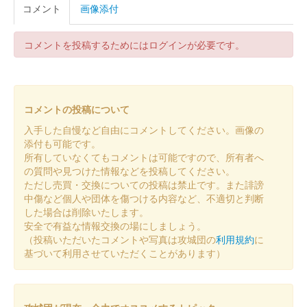
コメント
画像添付
販売終了
「Art+ +高知城ひかりの花図鑑」のイベント期間中の夜にだけ販
コメントを投稿するためにはログインが必要です。
売された御城印。
高知城 御城印
コメントの投稿について
入手した自慢など自由にコメントしてください。画像の
添付も可能です。
高知城 御城印
所有していなくてもコメントは可能ですので、所有者へ
令和4年正月限定版
の質問や見つけた情報などを投稿してください。
ただし売買・交換についての投稿は禁止です。また誹謗
販売終了
中傷など個人や団体を傷つける内容など、不適切と判断
した場合は削除いたします。
安全で有益な情報交換の場にしましょう。
大高坂城（高知城） 御城印
お城
（投稿いただいたコメントや写真は攻城団の
利用規約
に
基づいて利用させていただくことがあります）
EXPO2021版
販売終了