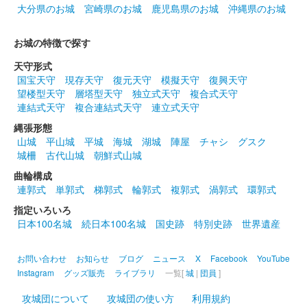
大分県のお城
宮崎県のお城
鹿児島県のお城
沖縄県のお城
高知城 御城印
お城の特徴で探す
天守形式
配布終了
国宝天守
現存天守
復元天守
模擬天守
復興天守
望楼型天守
層塔型天守
独立式天守
複合式天守
「土佐和紙」を使用した御城印。令和4年11月15日〜令和5年2月
連結式天守
複合連結式天守
連立式天守
28日に開催の「ニッポン城めぐり」企画第3弾「土佐さんぽ 御城
印ラリー」にて配布された。
縄張形態
山城
平山城
平城
海城
湖城
陣屋
チャシ
グスク
城柵
古代山城
朝鮮式山城
墨城印 高知城
曲輪構成
連郭式
単郭式
梯郭式
輪郭式
複郭式
渦郭式
環郭式
墨城印シリーズ第21弾
指定いろいろ
日本100名城
続日本100名城
国史跡
特別史跡
世界遺産
高知城 御城印
山内一豊像
お問い合わせ
お知らせ
ブログ
ニュース
X
Facebook
YouTube
Instagram
グッズ販売
ライブラリ
一覧[
城
|
団員
]
配布終了
「土佐和紙」を使用した御城印。令和3年11月30日（火）～令和
攻城団について
攻城団の使い方
利用規約