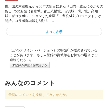
掛川城の木造復元から30年の節目にあたり山内一豊公にゆかりの
ある5つのお城（岩倉城、郡上八幡城、長浜城、掛川城、高知
城）がコラボレーションした企画「一豊公5城プロジェクト」が
開始。コラボ御城印を5枚並……
すべて表示
ほかのデザイン（バージョン）の御城印が販売されている
高知城 御城印
春バージョン
ことがあります。もし未登録の御城印をお持ちの場合はご
連絡ください。
販売終了
未登録の御城印を申請する
高知城 御城印
令和5年正月限定版
みんなのコメント
販売終了
最初のコメントを投稿してみませんか。
高知城 御城印
ナイトバージョン