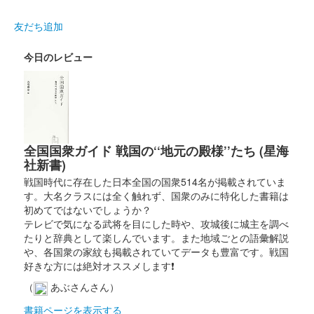
販売終了
友だち追加
今日のレビュー
高知城 御城印
オシロボット 高知城
2026年4月11, 12日に開催された「高知アニクリ祭」の『城郭合
体オシロボッツ』のブースにて販売された「城郭合体オシロボッ
ツ」とのコラボ御城印。同日の4月11日より、高知城天守・懐徳
館窓口にて……
全国国衆ガイド 戦国の‘‘地元の殿様’’たち (星海
社新書)
高知城 御城印
戦国時代に存在した日本全国の国衆514名が掲載されていま
夜間公開限定版
す。大名クラスには全く触れず、国衆のみに特化した書籍は
初めてではないでしょうか？
販売終了
テレビで気になる武将を目にした時や、攻城後に城主を調べ
夜間公開限定で販売された御城印。追手門前のブースで販売され
たりと辞典として楽しんでいます。また地域ごとの語彙解説
た。
や、各国衆の家紋も掲載されていてデータも豊富です。戦国
好きな方には絶対オススメします❗
（
あぶさんさん）
高知城 御城印
夜間公開限定クリア版
書籍ページを表示する