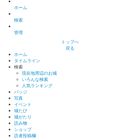
配布終了
ホーム
令和元年6月27日（木）から令和2年2月2日（日）に開催された
検索
〈「ニッポン城めぐり」×「リョーマの休日〜自然＆体験キャン
ペーン〜」土佐の城 御城印ラリー！〉にて高知県内7か所の全ス
管理
ポットをクリアすると……
トップへ
戻る
高知城 御城印
ホーム
山内一豊像
タイムライン
検索
配布終了
現在地周辺のお城
令和元年6月27日（木）から令和2年2月2日（日）に開催された
いろんな検索
〈「ニッポン城めぐり」×「リョーマの休日〜自然＆体験キャン
人気ランキング
ペーン〜」土佐の城 御城印ラリー！〉にて高知県内7か所の全ス
バッジ
ポットをクリアすると……
写真
イベント
城たび
高知城 御城印
城がたり
読み物
ショップ
読者投稿欄