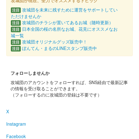
攻城団が現在、全力でオススメするトピック
お城EXPO 2021の会場内で販売。土佐和紙を使用した御城印で
400枚限定。
攻城団を未来に残すために運営をサポートしてい
注目
ただけませんか
攻城団のチラシが置いてあるお城（随時更新）
注目
高知城 登城記念符
日本全国の桜の名所なお城、花見にオススメなお
注目
平成31年正月限定版
城一覧
攻城団オリジナルグッズ販売中！
注目
販売終了
ぼんてん・まるのLINEスタンプ販売中
注目
高知城 登城記念符
旧デザイン
フォローしませんか
販売終了
攻城団のアカウントをフォローすれば、SNS経由で最新記事
の情報を受け取ることができます。
（フォローするのに攻城団の登録は不要です）
高知城 登城記念符
X
販売終了
Instagram
高知城 御城印
切り絵版
Facebook