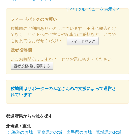
販売終了
すべてのレビューを表示する
夜間公開限定で販売された御城印。追手門前のブースで販売され
フィードバックのお願い
た。
攻城団のご利用ありがとうございます。不具合報告だけ
でなく、サイトへのご意見や記事のご感想など、いつで
高知城 御城印
も何度でもお寄せください。
フィードバック
夜間公開限定クリア版
読者投稿欄
販売終了
いまお時間ありますか？ ぜひお題に答えてください！
夜間公開限定で販売された御城印。追手門前のブースで販売され
読者投稿欄に投稿する
た。
攻城団はサポーターのみなさんのご支援によって運営さ
高知城 御城印
令和8年 切り絵版
れています
台紙が紺と金の2種類あり。
都道府県からお城を探す
高知城 御城印
現存十二天守シリーズ
北海道 / 東北
北海道のお城
青森県のお城
岩手県のお城
宮城県のお城