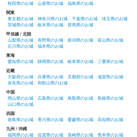
現存十二天守シリーズの第2弾として、紀州戦国屋の御城印など
秋田県のお城
山形県のお城
福島県のお城
1000円以上購入するともらえるプレゼント企画の御城印。2025
関東
年3月1日〜4月30日まで配布された後、紀州戦国屋のオンライン
東京都のお城
神奈川県のお城
千葉県のお城
埼玉県のお城
ショップにて……
茨城県のお城
栃木県のお城
群馬県のお城
甲信越 / 北陸
高知城 御城印
山梨県のお城
長野県のお城
新潟県のお城
富山県のお城
にっぽん城まつり2024・可知凜花揮毫
石川県のお城
福井県のお城
版
東海
愛知県のお城
静岡県のお城
岐阜県のお城
三重県のお城
販売終了
近畿
書家 可知凜花氏が書置きで揮毫した御城印。にっぽん城まつり
大阪府のお城
兵庫県のお城
京都府のお城
滋賀県のお城
の印が限定印として捺印されている。
奈良県のお城
和歌山県のお城
中国
岡山県のお城
広島県のお城
鳥取県のお城
島根県のお城
大高坂城跡（高知城） 御城印
山口県のお城
四国
配布終了
徳島県のお城
香川県のお城
愛媛県のお城
高知県のお城
「土佐和紙」を使用した御城印。令和4年11月15日〜令和5年2月
九州 / 沖縄
28日に開催の「ニッポン城めぐり」企画第3弾「土佐さんぽ 御城
福岡県のお城
佐賀県のお城
長崎県のお城
熊本県のお城
印ラリー」にて配布された。