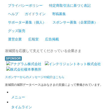
4年3月21日（月・祝）に開催の「ニッポン城めぐり」×「リョー
プライバシーポリシー
特定商取引法に基づく表記
マの休日キャンペーン」コラボ企画第2弾「土佐城さんぽ 御城印
ラリー」にて配布……
ヘルプ
ガイドライン
寄稿募集
サポーター募集（個人）
スポンサー募集（企業団体）
大高坂城跡（高知城） 御城印
グッズ販売
運営企業
広報室
広告掲載
配布終了
「土佐和紙」を使用した御城印。令和3年11月30日（火）～令和
攻城団を応援して支えてくださっている企業さま
4年3月21日（月・祝）に開催の「ニッポン城めぐり」×「リョー
マの休日キャンペーン」コラボ企画第2弾「土佐城さんぽ 御城印
SPONSOR
ラリー」にて配布……
墨城印 高知城
スポンサーからのメッセージや紹介はこちら
攻城団の城郭データベースはみなさまの支援によって整備されています。
墨城印セット 第5弾
メニュー
高知城 御城印
千代像
タイムライン