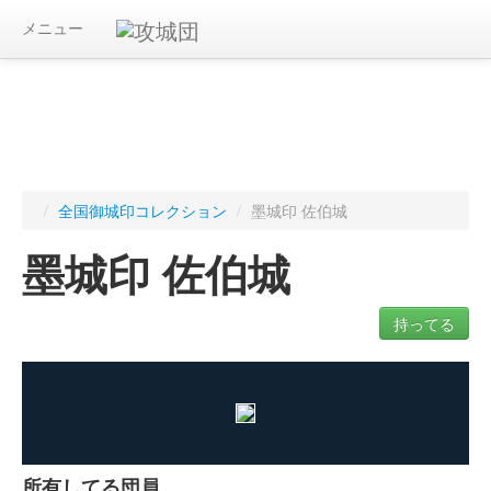
メニュー
/
全国御城印コレクション
/
墨城印 佐伯城
墨城印 佐伯城
持ってる
ログインすると入手した御城印を記録できます
所有してる団員