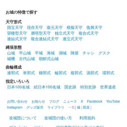
お城の特徴で探す
天守形式
国宝天守
現存天守
復元天守
模擬天守
復興天守
望楼型天守
層塔型天守
独立式天守
複合式天守
連結式天守
複合連結式天守
連立式天守
縄張形態
山城
平山城
平城
海城
湖城
陣屋
チャシ
グスク
城柵
古代山城
朝鮮式山城
曲輪構成
連郭式
単郭式
梯郭式
輪郭式
複郭式
渦郭式
環郭式
指定いろいろ
日本100名城
続日本100名城
国史跡
特別史跡
世界遺産
お問い合わせ
お知らせ
ブログ
ニュース
X
Facebook
YouTube
Instagram
グッズ販売
ライブラリ
一覧[
城
|
団員
]
攻城団について
攻城団の使い方
利用規約