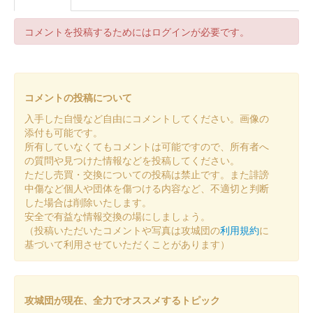
販売終了
コメントを投稿するためにはログインが必要です。
数量限定販売。佐伯市在住の切り絵作家・佐藤巧（さとうたく
み）氏による櫓門の切り絵をモチーフにした御城印。
コメントの投稿について
佐伯城跡 御城印
入手した自慢など自由にコメントしてください。画像の
添付も可能です。
所有していなくてもコメントは可能ですので、所有者へ
佐伯城 御城印
の質問や見つけた情報などを投稿してください。
ただし売買・交換についての投稿は禁止です。また誹謗
中傷など個人や団体を傷つける内容など、不適切と判断
200枚限定。
した場合は削除いたします。
安全で有益な情報交換の場にしましょう。
（投稿いただいたコメントや写真は攻城団の
利用規約
に
佐伯城跡 御城印
基づいて利用させていただくことがあります）
販売終了
キャンペーンで指定された御城印・武将印を購入する際にスタン
攻城団が現在、全力でオススメするトピック
プを集めると購入できた限定版。印と墨書は通常版と同じ。紙、