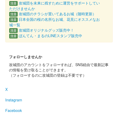
サイズが違う。バックに桜などの模様がある。
攻城団を未来に残すために運営をサポートしてい
注目
ただけませんか
攻城団のチラシが置いてあるお城（随時更新）
注目
日本全国の桜の名所なお城、花見にオススメなお
注目
城一覧
攻城団オリジナルグッズ販売中！
注目
ぼんてん・まるのLINEスタンプ販売中
注目
フォローしませんか
攻城団のアカウントをフォローすれば、SNS経由で最新記事
の情報を受け取ることができます。
（フォローするのに攻城団の登録は不要です）
X
Instagram
Facebook