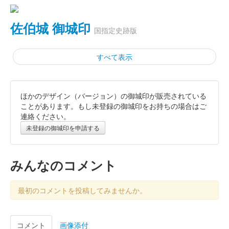
佐伯城 御城印
国指定史跡版
すべて表示
ほかのデザイン（バージョン）の御城印が販売されている
佐伯城 御城印
通常版 第2版
ことがあります。もし未登録の御城印をお持ちの場合はご
連絡ください。
佐伯市指定史跡から国指定史跡に変更された。
未登録の御城印を申請する
佐伯城跡 御城印
令和4年版
みんなのコメント
佐伯市在住の切絵作家・佐藤巧さんによる佐伯城跡の切絵をモチ
ーフにした御城印。
最初のコメントを投稿してみませんか。
佐伯城跡 御城印
コメント
画像添付
御城印販売1周年記念版（限定版）