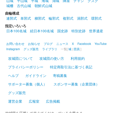
山城
平山城
平城
海城
湖城
陣屋
チャシ
グスク
城柵
古代山城
朝鮮式山城
曲輪構成
連郭式
単郭式
梯郭式
輪郭式
複郭式
渦郭式
環郭式
指定いろいろ
日本100名城
続日本100名城
国史跡
特別史跡
世界遺産
お問い合わせ
お知らせ
ブログ
ニュース
X
Facebook
YouTube
Instagram
グッズ販売
ライブラリ
一覧[
城
|
団員
]
攻城団について
攻城団の使い方
利用規約
プライバシーポリシー
特定商取引法に基づく表記
ヘルプ
ガイドライン
寄稿募集
サポーター募集（個人）
スポンサー募集（企業団体）
グッズ販売
運営企業
広報室
広告掲載
攻城団を応援して支えてくださっている企業さま