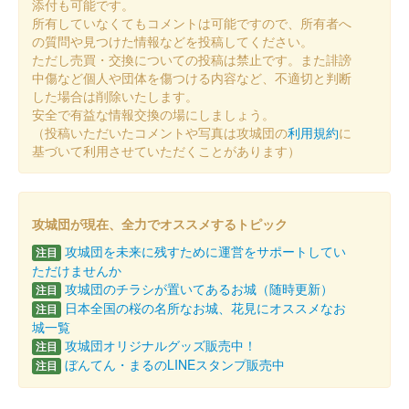
添付も可能です。
所有していなくてもコメントは可能ですので、所有者へ
の質問や見つけた情報などを投稿してください。
ただし売買・交換についての投稿は禁止です。また誹謗
中傷など個人や団体を傷つける内容など、不適切と判断
した場合は削除いたします。
安全で有益な情報交換の場にしましょう。
（投稿いただいたコメントや写真は攻城団の
利用規約
に
基づいて利用させていただくことがあります）
攻城団が現在、全力でオススメするトピック
攻城団を未来に残すために運営をサポートしてい
注目
ただけませんか
攻城団のチラシが置いてあるお城（随時更新）
注目
日本全国の桜の名所なお城、花見にオススメなお
注目
城一覧
攻城団オリジナルグッズ販売中！
注目
ぼんてん・まるのLINEスタンプ販売中
注目