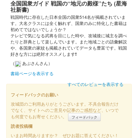
全国国衆ガイド 戦国の‘‘地元の殿様’’たち (星海
社新書)
戦国時代に存在した日本全国の国衆514名が掲載されていま
す。大名クラスには全く触れず、国衆のみに特化した書籍は
初めてではないでしょうか？
テレビで気になる武将を目にした時や、攻城後に城主を調べ
たりと辞典として楽しんでいます。また地域ごとの語彙解説
や、各国衆の家紋も掲載されていてデータも豊富です。戦国
好きな方には絶対オススメします❗
（
あぶさんさん）
書籍ページを表示する
すべてのレビューを表示する
フィードバックのお願い
攻城団のご利用ありがとうございます。不具合報告だけ
でなく、サイトへのご意見や記事のご感想など、いつで
も何度でもお寄せください。
フィードバック
読者投稿欄
いまお時間ありますか？ ぜひお題に答えてください！