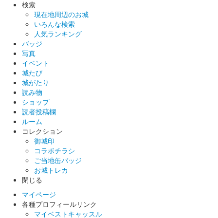
検索
現在地周辺のお城
いろんな検索
人気ランキング
バッジ
写真
イベント
城たび
城がたり
読み物
ショップ
読者投稿欄
ルーム
コレクション
御城印
コラボチラシ
ご当地缶バッジ
お城トレカ
閉じる
マイページ
各種プロフィールリンク
マイベストキャッスル