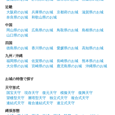
近畿
大阪府のお城
兵庫県のお城
京都府のお城
滋賀県のお城
奈良県のお城
和歌山県のお城
中国
岡山県のお城
広島県のお城
鳥取県のお城
島根県のお城
山口県のお城
四国
徳島県のお城
香川県のお城
愛媛県のお城
高知県のお城
九州 / 沖縄
福岡県のお城
佐賀県のお城
長崎県のお城
熊本県のお城
大分県のお城
宮崎県のお城
鹿児島県のお城
沖縄県のお城
お城の特徴で探す
天守形式
国宝天守
現存天守
復元天守
模擬天守
復興天守
望楼型天守
層塔型天守
独立式天守
複合式天守
連結式天守
複合連結式天守
連立式天守
縄張形態