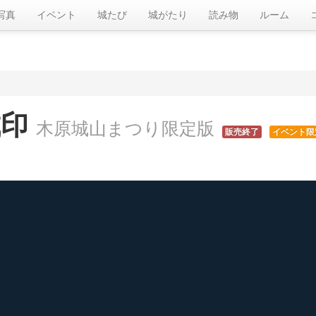
写真
イベント
城たび
城がたり
読み物
ルーム
城印
木原城山まつり限定版
販売終了
イベント限