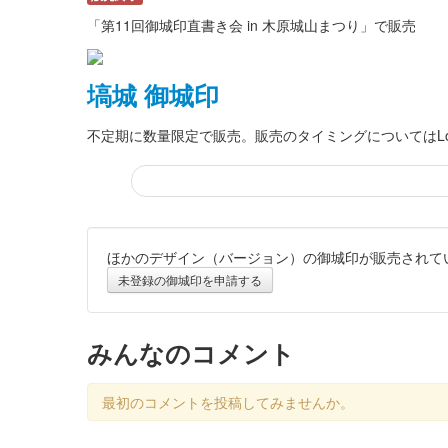
「第11回御城印直書き会 in 木原城山まつり」で販売
塙城 御城印
不定期に数量限定で販売。販売のタイミングについてはLocal A
ほかのデザイン（バージョン）の御城印が販売されて
塙城 御城印
第二版
未登録の御城印を申請する
左上、右下にはそれぞれ塙北城と塙南城の縄張り図を、
ザインしている。販売所のだ……
みんなのコメント
塙城 御城印
初版
最初のコメントを投稿してみませんか。
販売終了