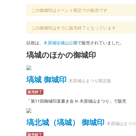
この御城印はイベント限定での販売です
この御城印はすでに販売終了となっています
以前は、
木原城址城山公園
で販売されていました。
塙城のほかの御城印
塙城 御城印
木原城山まつり限定版
販売終了
「第11回御城印直書き会 in 木原城山まつり」で販売
塙北城（塙城） 御城印
木原城山まつ
販売終了