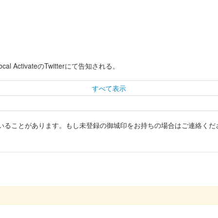
ctivateのTwitterにて告知される。
すべて表示
いることがあります。もし未登録の御城印をお持ちの場合はご連絡くだ
さらに左下にはかつて塙城主が大蛇を退治し、近くの塙不動堂で供養し