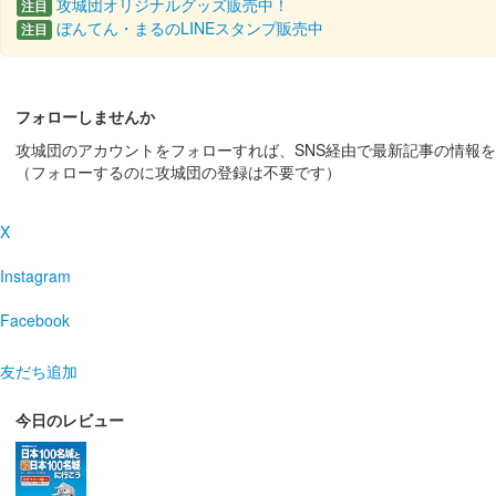
攻城団オリジナルグッズ販売中！
注目
販売終了
ぼんてん・まるのLINEスタンプ販売中
注目
昨年販売したものの復刻版として通信販売された。添書
フォローしませんか
塙城 御城印
籠城戦キャンペーン版
攻城団のアカウントをフォローすれば、SNS経由で最新記事の情報
（フォローするのに攻城団の登録は不要です）
販売終了
昨年につづきGW中の外出自粛期間中の特別対応として
X
Instagram
塙城 御城印
籠城戦キャンペーン版
Facebook
販売終了
外出自粛期間中の特別対応として通信販売された。その後
友だち追加
今日のレビュー