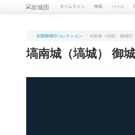
タイムライン
検索
バッジ
/
全国御城印コレクション
/
塙南城（塙城） 御城印
塙南城（塙城） 御
ログインすると入手した御城印を記録できます