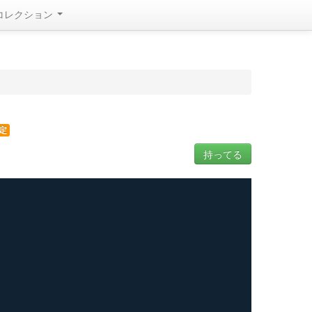
コレクション
定
持ってる