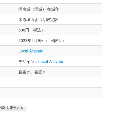
塙南城（塙城） 御城印
木原城山まつり限定版
500円（税込）
2023年4月9日（1日限り）
Local Activate
デザイン：
Local Activate
直書き、書置き
補足を報告する