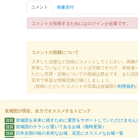
2020年2月24日より常時販売。
コメント
画像添付
コメントを投稿するためにはログインが必要です。
塙城 御城印
第3回イベント版
販売終了
第3回直書きイベントにて販売。
コメントの投稿について
入手した自慢など自由にコメントしてください。画像
所有していなくてもコメントは可能ですので、所有者
塙城 御城印
紙バージョン
ただし売買・交換についての投稿は禁止です。また誹
安全で有益な情報交換の場にしましょう。
（投稿いただいたコメントや写真は攻城団の
利用規約
塙城 御城印
方眼紙バージョン
方眼紙の表面がつるつるしており、紙バージョンとは材
攻城団が現在、全力でオススメするトピック
攻城団を未来に残すために運営をサポートしていただけません
注目
攻城団のチラシが置いてあるお城（随時更新）
注目
塙城 御城印
籠城戦キャンペーン版
日本全国の桜の名所なお城、花見にオススメなお城一覧
注目