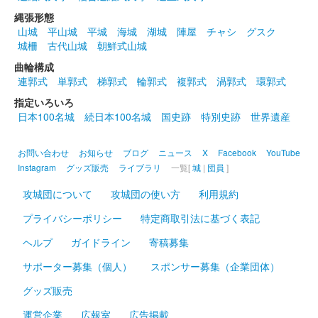
縄張形態
山城
平山城
平城
海城
湖城
陣屋
チャシ
グスク
城柵
古代山城
朝鮮式山城
曲輪構成
連郭式
単郭式
梯郭式
輪郭式
複郭式
渦郭式
環郭式
指定いろいろ
日本100名城
続日本100名城
国史跡
特別史跡
世界遺産
お問い合わせ
お知らせ
ブログ
ニュース
X
Facebook
YouTube
Instagram
グッズ販売
ライブラリ
一覧[
城
|
団員
]
攻城団について
攻城団の使い方
利用規約
プライバシーポリシー
特定商取引法に基づく表記
ヘルプ
ガイドライン
寄稿募集
サポーター募集（個人）
スポンサー募集（企業団体）
グッズ販売
運営企業
広報室
広告掲載