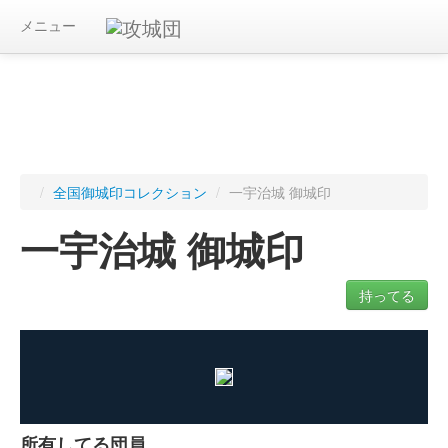
メニュー
/
全国御城印コレクション
/
一宇治城 御城印
一宇治城 御城印
持ってる
ログインすると入手した御城印を記録できます
所有してる団員