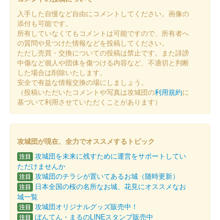
入手した自慢など自由にコメントしてください。画像の
添付も可能です。
所有していなくてもコメントは可能ですので、所有者へ
の質問や見つけた情報などを投稿してください。
ただし売買・交換についての投稿は禁止です。また誹謗
中傷など個人や団体を傷つける内容など、不適切と判断
した場合は削除いたします。
安全で有益な情報交換の場にしましょう。
（投稿いただいたコメントや写真は攻城団の
利用規約
に
基づいて利用させていただくことがあります）
攻城団が現在、全力でオススメするトピック
攻城団を未来に残すために運営をサポートしてい
注目
ただけませんか
攻城団のチラシが置いてあるお城（随時更新）
注目
日本全国の桜の名所なお城、花見にオススメなお
注目
城一覧
攻城団オリジナルグッズ販売中！
注目
ぼんてん・まるのLINEスタンプ販売中
注目