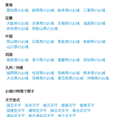
東海
愛知県のお城
静岡県のお城
岐阜県のお城
三重県のお城
近畿
大阪府のお城
兵庫県のお城
京都府のお城
滋賀県のお城
奈良県のお城
和歌山県のお城
中国
岡山県のお城
広島県のお城
鳥取県のお城
島根県のお城
山口県のお城
四国
徳島県のお城
香川県のお城
愛媛県のお城
高知県のお城
九州 / 沖縄
福岡県のお城
佐賀県のお城
長崎県のお城
熊本県のお城
大分県のお城
宮崎県のお城
鹿児島県のお城
沖縄県のお城
お城の特徴で探す
天守形式
国宝天守
現存天守
復元天守
模擬天守
復興天守
望楼型天守
層塔型天守
独立式天守
複合式天守
連結式天守
複合連結式天守
連立式天守