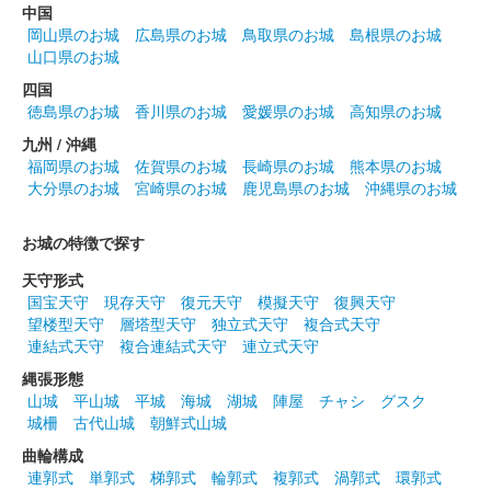
中国
2026年6月13、14日に開催された群馬戦国御城印サミット2026
岡山県のお城
広島県のお城
鳥取県のお城
島根県のお城
にて先行販売された御城印。
山口県のお城
四国
碓氷峠城 御城印
徳島県のお城
香川県のお城
愛媛県のお城
高知県のお城
豊臣北國軍 真田昌幸・直江兼続版
九州 / 沖縄
福岡県のお城
佐賀県のお城
長崎県のお城
熊本県のお城
大分県のお城
宮崎県のお城
鹿児島県のお城
沖縄県のお城
碓氷峠城 御城印
真田信繁初陣伝承版
お城の特徴で探す
天守形式
碓氷峠城 御城印
真田信繁初陣伝承版
国宝天守
現存天守
復元天守
模擬天守
復興天守
望楼型天守
層塔型天守
独立式天守
複合式天守
2026年6月13、14日に開催された群馬戦国御城印サミット2026
連結式天守
複合連結式天守
連立式天守
にて先行販売された御城印。
縄張形態
山城
平山城
平城
海城
湖城
陣屋
チャシ
グスク
城柵
古代山城
朝鮮式山城
碓氷峠城 御城印
令和八年夏限定版
曲輪構成
連郭式
単郭式
梯郭式
輪郭式
複郭式
渦郭式
環郭式