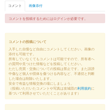
碓氷峠城 御城印
コメント
画像添付
冬限定
コメントを投稿するためにはログインが必要です。
碓氷峠城 御城印
真田信繁冬版
コメントの投稿について
碓氷峠城 御城印
秋限定版
入手した自慢など自由にコメントしてください。画像の
添付も可能です。
所有していなくてもコメントは可能ですので、所有者へ
碓氷峠城 御城印
の質問や見つけた情報などを投稿してください。
前田利家 秋限定版
ただし売買・交換についての投稿は禁止です。また誹謗
中傷など個人や団体を傷つける内容など、不適切と判断
2024年6月15、16日に開催された群馬戦国御城印サミットで先行
した場合は削除いたします。
販売された後、9月14日より現地にて販売。文字はぐんま特使
安全で有益な情報交換の場にしましょう。
Menkoiガールズが担当した。
（投稿いただいたコメントや写真は攻城団の
利用規約
に
基づいて利用させていただくことがあります）
碓氷峠城 御城印
夏限定版