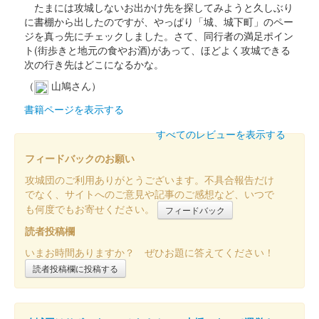
たまには攻城しないお出かけ先を探してみようと久しぶり
に書棚から出したのですが、やっぱり「城、城下町」のペー
碓氷峠城 御城印
ジを真っ先にチェックしました。さて、同行者の満足ポイン
冬限定版
ト(街歩きと地元の食やお酒)があって、ほどよく攻城できる
次の行き先はどこになるかな。
100枚限定
（
山鳩さん）
書籍ページを表示する
碓氷峠城 御城印
前田慶次版
すべてのレビューを表示する
第2回群馬戦国御城印サミットにて先行販売された。諏訪原寛幸
フィードバックのお願い
氏による前田慶次のイラストが描かれている。
攻城団のご利用ありがとうございます。不具合報告だけ
でなく、サイトへのご意見や記事のご感想など、いつで
碓氷峠城 御城印
も何度でもお寄せください。
フィードバック
真田信繁初陣伝承秋限定版
読者投稿欄
いまお時間ありますか？ ぜひお題に答えてください！
碓氷峠城 御城印
秋限定版
読者投稿欄に投稿する