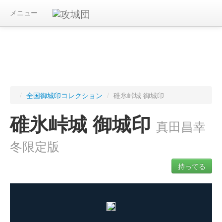
メニュー
/
全国御城印コレクション
/
碓氷峠城 御城印
碓氷峠城 御城印
真田昌幸
冬限定版
持ってる
ログインすると入手した御城印を記録できます