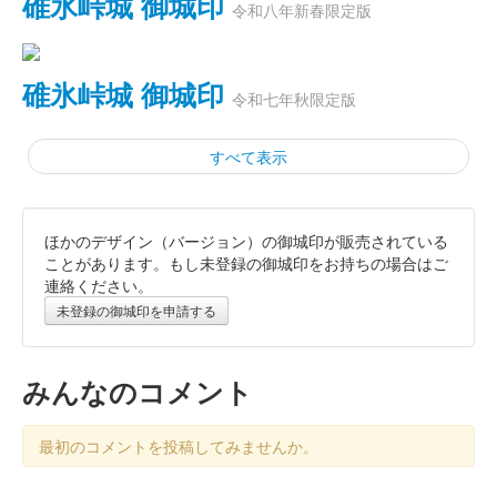
碓氷峠城 御城印
令和八年新春限定版
碓氷峠城 御城印
令和七年秋限定版
すべて表示
ほかのデザイン（バージョン）の御城印が販売されている
碓氷峠城 御城印
前田利家版
ことがあります。もし未登録の御城印をお持ちの場合はご
連絡ください。
未登録の御城印を申請する
碓氷峠城 御城印
令和七年夏限定
みんなのコメント
碓氷峠城 御城印
春限定版
最初のコメントを投稿してみませんか。