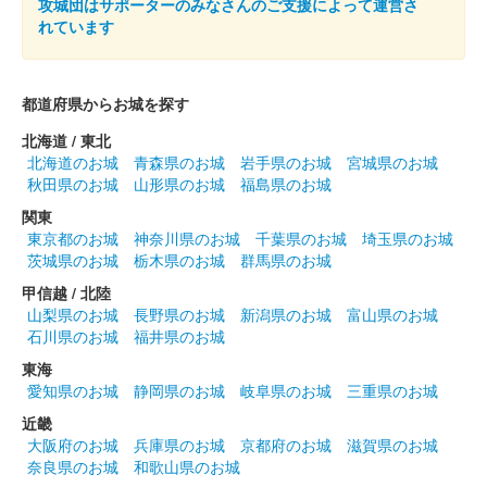
碓氷峠城 御城印
攻城団はサポーターのみなさんのご支援によって運営さ
真田赤備版
れています
群馬戦国御城印サミットで先行販売されたのち、5月16日より現
地販売。
都道府県からお城を探す
碓氷峠城 御城印
北海道 / 東北
特別版
北海道のお城
青森県のお城
岩手県のお城
宮城県のお城
秋田県のお城
山形県のお城
福島県のお城
諏訪原寛幸氏による前田利家のイラストを使用した御城印。桐紋
は金色。
関東
東京都のお城
神奈川県のお城
千葉県のお城
埼玉県のお城
茨城県のお城
栃木県のお城
群馬県のお城
碓氷峠城 御城印
甲信越 / 北陸
山梨県のお城
長野県のお城
新潟県のお城
富山県のお城
石川県のお城
福井県のお城
碓氷峠城 御城印
東海
赤金版
愛知県のお城
静岡県のお城
岐阜県のお城
三重県のお城
近畿
大阪府のお城
兵庫県のお城
京都府のお城
滋賀県のお城
碓氷峠城 御城印
奈良県のお城
和歌山県のお城
直江兼続公版