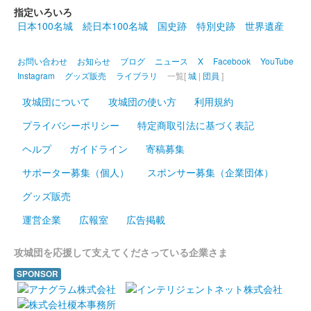
指定いろいろ
碓氷峠城 御城印
令和八年 春限定版
日本100名城
続日本100名城
国史跡
特別史跡
世界遺産
お問い合わせ
お知らせ
ブログ
ニュース
X
Facebook
YouTube
碓氷峠城 御城印
Instagram
グッズ販売
ライブラリ
一覧[
城
|
団員
]
前田利家 特別限定版
攻城団について
攻城団の使い方
利用規約
2025年6月7、8日に開催された群馬戦国御城印サミット2025に
て先行販売された御城印。
プライバシーポリシー
特定商取引法に基づく表記
ヘルプ
ガイドライン
寄稿募集
碓氷峠城 御城印
群馬戦国御城印サミット限定 白菜
サポーター募集（個人）
スポンサー募集（企業団体）
グッズ販売
ねこ茶 真田信繁版
運営企業
広報室
広告掲載
販売終了
攻城団を応援して支えてくださっている企業さま
SPONSOR