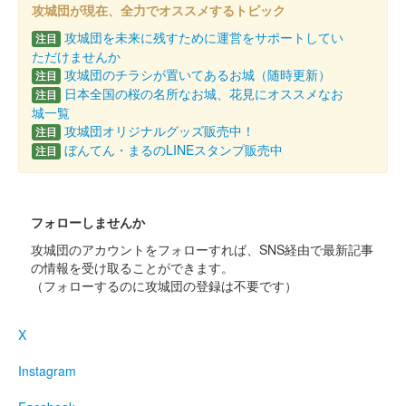
攻城団が現在、全力でオススメするトピック
碓氷峠城 御城印
攻城団を未来に残すために運営をサポートしてい
注目
前田利家夏限定版
ただけませんか
攻城団のチラシが置いてあるお城（随時更新）
限定50枚
注目
日本全国の桜の名所なお城、花見にオススメなお
注目
城一覧
攻城団オリジナルグッズ販売中！
碓氷峠城 御城印
注目
春限定版
ぼんてん・まるのLINEスタンプ販売中
注目
碓氷峠城 御城印
真田親子 2024春限定版
フォローしませんか
攻城団のアカウントをフォローすれば、SNS経由で最新記事
の情報を受け取ることができます。
碓氷峠城 御城印
（フォローするのに攻城団の登録は不要です）
令和五年秋限定版
X
碓氷峠城 御城印
真田信繁 令和五年秋限定版
Instagram