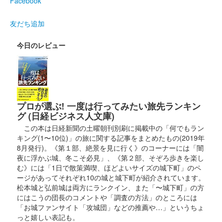
Facebook
碓氷峠城 御城印
夏限定版
友だち追加
今日のレビュー
碓氷峠城 御城印
真田幸村版
碓氷峠城 御城印
上杉景勝公版
プロが選ぶ! 一度は行ってみたい旅先ランキン
諏訪原寛幸氏が描く上杉景勝公イラストを使用。2023年5月3日4
グ (日経ビジネス人文庫)
日に開催された「群馬戦国御城印サミット」で先行販売された御
この本は日経新聞の土曜朝刊別刷に掲載中の「何でもラン
城印。6月1日から現地販売開始。
キング(1〜10位)」の旅に関する記事をまとめたもの(2019年
8月発行)。《第１部、絶景を見に行く》のコーナーには「闇
夜に浮かぶ城、冬こそ必見」、《第２部、そぞろ歩きを楽し
碓氷峠城 御城印
む》には「1日で散策満喫、ほどよいサイズの城下町」のペ
春限定通常版
ージがあってそれぞれ10の城と城下町が紹介されています。
松本城と弘前城は両方にランクイン、また「〜城下町」の方
にはこうの団長のコメントや「調査の方法」のところには
碓氷峠城 御城印
「お城ファンサイト「攻城団」などの推薦や…」というちょ
真田昌幸春限定版
っと嬉しい表記も。