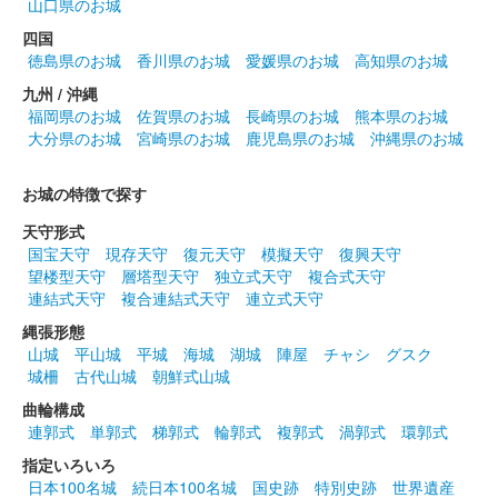
山口県のお城
四国
徳島県のお城
香川県のお城
愛媛県のお城
高知県のお城
九州 / 沖縄
福岡県のお城
佐賀県のお城
長崎県のお城
熊本県のお城
大分県のお城
宮崎県のお城
鹿児島県のお城
沖縄県のお城
お城の特徴で探す
天守形式
国宝天守
現存天守
復元天守
模擬天守
復興天守
望楼型天守
層塔型天守
独立式天守
複合式天守
連結式天守
複合連結式天守
連立式天守
縄張形態
山城
平山城
平城
海城
湖城
陣屋
チャシ
グスク
城柵
古代山城
朝鮮式山城
曲輪構成
連郭式
単郭式
梯郭式
輪郭式
複郭式
渦郭式
環郭式
指定いろいろ
日本100名城
続日本100名城
国史跡
特別史跡
世界遺産