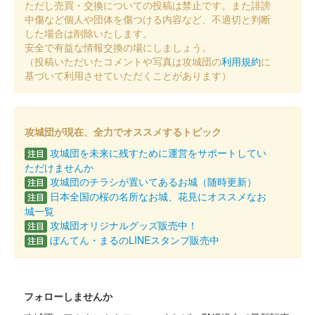
ただし売買・交換についての投稿は禁止です。また誹謗
中傷など個人や団体を傷つける内容など、不適切と判断
した場合は削除いたします。
安全で有益な情報交換の場にしましょう。
（投稿いただいたコメントや写真は攻城団の
利用規約
に
基づいて利用させていただくことがあります）
攻城団が現在、全力でオススメするトピック
攻城団を未来に残すために運営をサポートしてい
注目
ただけませんか
攻城団のチラシが置いてあるお城（随時更新）
注目
日本全国の桜の名所なお城、花見にオススメなお
注目
城一覧
攻城団オリジナルグッズ販売中！
注目
ぼんてん・まるのLINEスタンプ販売中
注目
フォローしませんか