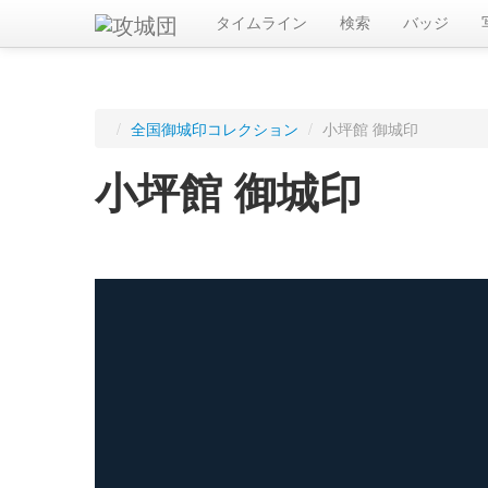
タイムライン
検索
バッジ
/
全国御城印コレクション
/
小坪館 御城印
小坪館 御城印
ログインすると入手した御城印を記録できます