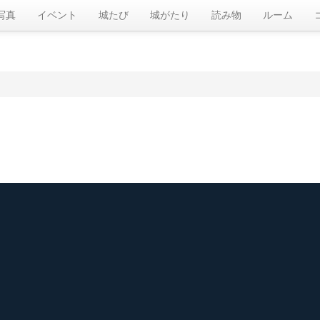
写真
イベント
城たび
城がたり
読み物
ルーム