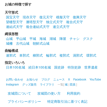
お城の特徴で探す
天守形式
国宝天守
現存天守
復元天守
模擬天守
復興天守
望楼型天守
層塔型天守
独立式天守
複合式天守
連結式天守
複合連結式天守
連立式天守
縄張形態
山城
平山城
平城
海城
湖城
陣屋
チャシ
グスク
城柵
古代山城
朝鮮式山城
曲輪構成
連郭式
単郭式
梯郭式
輪郭式
複郭式
渦郭式
環郭式
指定いろいろ
日本100名城
続日本100名城
国史跡
特別史跡
世界遺産
お問い合わせ
お知らせ
ブログ
ニュース
X
Facebook
YouTube
Instagram
グッズ販売
ライブラリ
一覧[
城
|
団員
]
攻城団について
攻城団の使い方
利用規約
プライバシーポリシー
特定商取引法に基づく表記