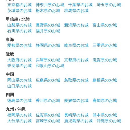
東京都のお城
神奈川県のお城
千葉県のお城
埼玉県のお城
茨城県のお城
栃木県のお城
群馬県のお城
甲信越 / 北陸
山梨県のお城
長野県のお城
新潟県のお城
富山県のお城
石川県のお城
福井県のお城
東海
愛知県のお城
静岡県のお城
岐阜県のお城
三重県のお城
近畿
大阪府のお城
兵庫県のお城
京都府のお城
滋賀県のお城
奈良県のお城
和歌山県のお城
中国
岡山県のお城
広島県のお城
鳥取県のお城
島根県のお城
山口県のお城
四国
徳島県のお城
香川県のお城
愛媛県のお城
高知県のお城
九州 / 沖縄
福岡県のお城
佐賀県のお城
長崎県のお城
熊本県のお城
大分県のお城
宮崎県のお城
鹿児島県のお城
沖縄県のお城