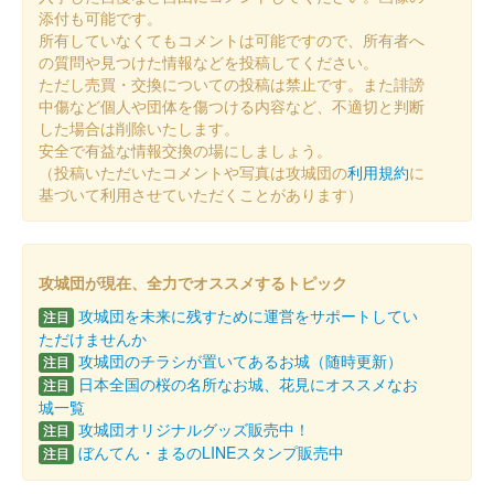
添付も可能です。
所有していなくてもコメントは可能ですので、所有者へ
の質問や見つけた情報などを投稿してください。
ただし売買・交換についての投稿は禁止です。また誹謗
中傷など個人や団体を傷つける内容など、不適切と判断
した場合は削除いたします。
安全で有益な情報交換の場にしましょう。
（投稿いただいたコメントや写真は攻城団の
利用規約
に
基づいて利用させていただくことがあります）
攻城団が現在、全力でオススメするトピック
攻城団を未来に残すために運営をサポートしてい
注目
ただけませんか
攻城団のチラシが置いてあるお城（随時更新）
注目
日本全国の桜の名所なお城、花見にオススメなお
注目
城一覧
攻城団オリジナルグッズ販売中！
注目
ぼんてん・まるのLINEスタンプ販売中
注目