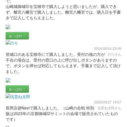
で。
山崎城 御城印
山崎城御城印を宝積寺で購入しようと思いましたが、購入でき
山崎合戦444年版
ず、離宮八幡宮で購入しました。離宮八幡宮では、購入日を手書
販売終了
きで記入してもらえました。
山崎城 御城印
あっぱれ！
大阪お城フェス2025年限定版
2024/06/04 23:09
販売終了
登城口のある宝積寺にて購入しました。受付の係の方が
のりさん
勝龍寺城の御城印と合わせることでイラストが完成する
不在の場合は、受付の窓口の上に呼び出しボタンがありますの
で、ボタンを押せば対応してもらえます。手書きで記入して頂け
ました。
あっぱれ！
2025/03/27 19:07
長岡京@Naviで購入しました。（山崎の合戦 特別
伍堂ね太郎さん
版は2023年の京都御城印サミットの会場で販売されていたもの
です）