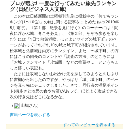
プロが選ぶ! 一度は行ってみたい旅先ランキン
グ (日経ビジネス人文庫)
この本は日経新聞の土曜朝刊別刷に掲載中の「何でもラン
キング(1〜10位)」の旅に関する記事をまとめたもの(2019年
8月発行)。《第１部、絶景を見に行く》のコーナーには「闇
夜に浮かぶ城、冬こそ必見」、《第２部、そぞろ歩きを楽し
む》には「1日で散策満喫、ほどよいサイズの城下町」のペ
ージがあってそれぞれ10の城と城下町が紹介されています。
松本城と弘前城は両方にランクイン、また「〜城下町」の方
にはこうの団長のコメントや「調査の方法」のところには
「お城ファンサイト「攻城団」などの推薦や…」というちょ
っと嬉しい表記も。
たまには攻城しないお出かけ先を探してみようと久しぶり
に書棚から出したのですが、やっぱり「城、城下町」のペー
ジを真っ先にチェックしました。さて、同行者の満足ポイン
ト(街歩きと地元の食やお酒)があって、ほどよく攻城できる
次の行き先はどこになるかな。
（
山鳩さん）
書籍ページを表示する
すべてのレビューを表示する