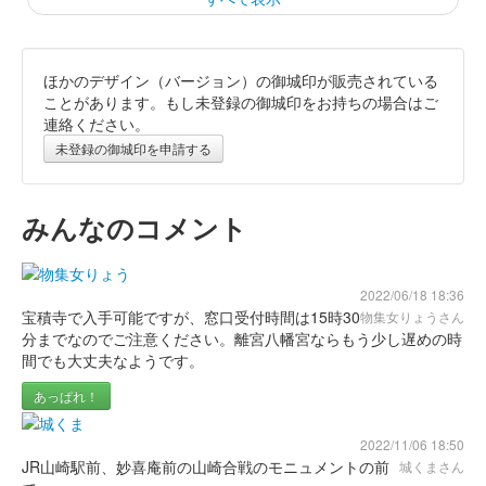
ほかのデザイン（バージョン）の御城印が販売されている
山崎城 御城印
ことがあります。もし未登録の御城印をお持ちの場合はご
連絡ください。
販売終了
未登録の御城印を申請する
600セット限定
みんなのコメント
山崎城 御城印
“山崎の合戦”限定版
販売終了
2022/06/18 18:36
宝積寺で入手可能ですが、窓口受付時間は15時30
物集女りょうさん
分までなのでご注意ください。離宮八幡宮ならもう少し遅めの時
山崎城 御城印
間でも大丈夫なようです。
山崎の合戦 特別版
あっぱれ！
通常版に「山﨑の合戦」のスタンプを押した御城印。京都御城印
サミットの会場で販売。
2022/11/06 18:50
JR山崎駅前、妙喜庵前の山崎合戦のモニュメントの前
城くまさん