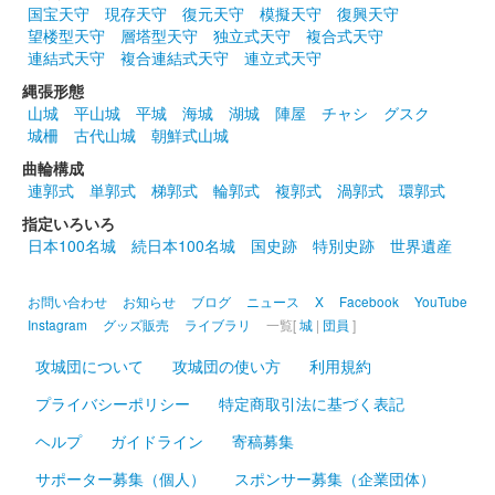
国宝天守
現存天守
復元天守
模擬天守
復興天守
望楼型天守
層塔型天守
独立式天守
複合式天守
連結式天守
複合連結式天守
連立式天守
縄張形態
山城
平山城
平城
海城
湖城
陣屋
チャシ
グスク
城柵
古代山城
朝鮮式山城
曲輪構成
連郭式
単郭式
梯郭式
輪郭式
複郭式
渦郭式
環郭式
指定いろいろ
日本100名城
続日本100名城
国史跡
特別史跡
世界遺産
お問い合わせ
お知らせ
ブログ
ニュース
X
Facebook
YouTube
Instagram
グッズ販売
ライブラリ
一覧[
城
|
団員
]
攻城団について
攻城団の使い方
利用規約
プライバシーポリシー
特定商取引法に基づく表記
ヘルプ
ガイドライン
寄稿募集
サポーター募集（個人）
スポンサー募集（企業団体）