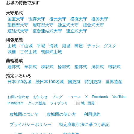
お城の特徴で探す
天守形式
国宝天守
現存天守
復元天守
模擬天守
復興天守
望楼型天守
層塔型天守
独立式天守
複合式天守
連結式天守
複合連結式天守
連立式天守
縄張形態
山城
平山城
平城
海城
湖城
陣屋
チャシ
グスク
城柵
古代山城
朝鮮式山城
曲輪構成
連郭式
単郭式
梯郭式
輪郭式
複郭式
渦郭式
環郭式
指定いろいろ
日本100名城
続日本100名城
国史跡
特別史跡
世界遺産
お問い合わせ
お知らせ
ブログ
ニュース
X
Facebook
YouTube
Instagram
グッズ販売
ライブラリ
一覧[
城
|
団員
]
攻城団について
攻城団の使い方
利用規約
プライバシーポリシー
特定商取引法に基づく表記