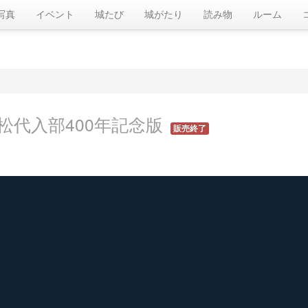
写真
イベント
城たび
城がたり
読み物
ルーム
松代入部400年記念版
販売終了