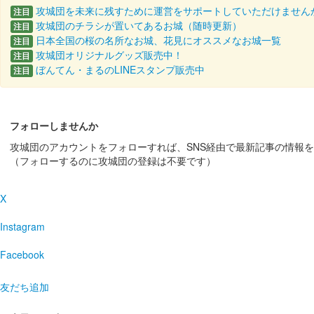
攻城団を未来に残すために運営をサポートしていただけません
注目
松代城 御城印
もう中学生版
攻城団のチラシが置いてあるお城（随時更新）
注目
日本全国の桜の名所なお城、花見にオススメなお城一覧
注目
長野市出身のお笑いタレント「もう中学生」さんによる松
攻城団オリジナルグッズ販売中！
注目
ぼんてん・まるのLINEスタンプ販売中
注目
松代城 御城印
アルクマ版
フォローしませんか
長野県PRキャラクター「アルクマ」とのコラボです。ま
攻城団のアカウントをフォローすれば、SNS経由で最新記事の情報
（フォローするのに攻城団の登録は不要です）
海津城（松代城） 御城印
令和6年 
X
販売終了
Instagram
松代城 御城印
Facebook
太鼓門前橋 架け替え記念版
販売終了
友だち追加