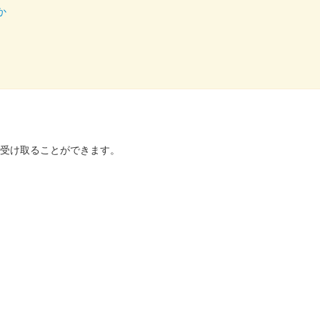
か
代城の題字やイラストが描かれている。3000枚限定
た、松代藩三代藩主真田幸道に嫁いだ伊予宇和島藩伊達家の豊姫が持参
を受け取ることができます。
夏限定版