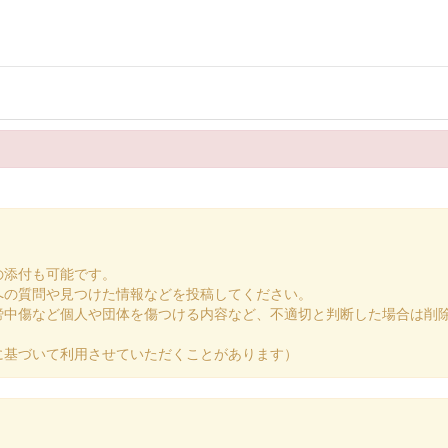
限定版
冬限定版
の添付も可能です。
への質問や見つけた情報などを投稿してください。
ェス2024」の真田氏ゆかりの城のブースにて販売された御城印。
謗中傷など個人や団体を傷つける内容など、不適切と判断した場合は削
に基づいて利用させていただくことがあります）
秋限定版