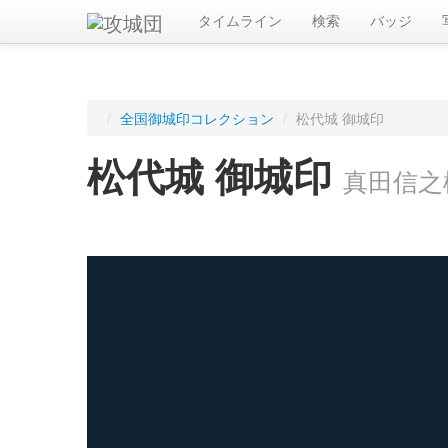
タイムライン
検索
バッジ
/
全国御城印コレクション
/
松代城 御城印
松代城 御城印
真田信之
ログインすると入手した御城印を記録できます