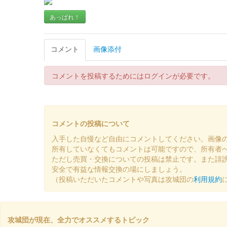
海津城（松代城） 御城印
令和7年春
あっぱれ！
販売終了
コメント
画像添付
海津城（松代城） 御城印
令和6年 
コメントを投稿するためにはログインが必要です。
販売終了
松代城 御城印
越前若狭お城フェス2024版
コメントの投稿について
販売終了
入手した自慢など自由にコメントしてください。画像
所有していなくてもコメントは可能ですので、所有者
2024年10月13、14日に開催された「越前若狭お城フ
ただし売買・交換についての投稿は禁止です。また誹
安全で有益な情報交換の場にしましょう。
（投稿いただいたコメントや写真は攻城団の
利用規約
海津城（松代城） 御城印
令和6年 
販売終了
攻城団が現在、全力でオススメするトピック