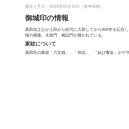
最終入手日：2023年03月30日（参考情報）
御城印の情報
真田信之公が上田から松代に入部してから400年を記念し
様の揮毫。太鼓門、橋詰門が描かれている。
家紋について
真田氏の家紋「六文銭」、「州浜」、「結び雁金」がデ