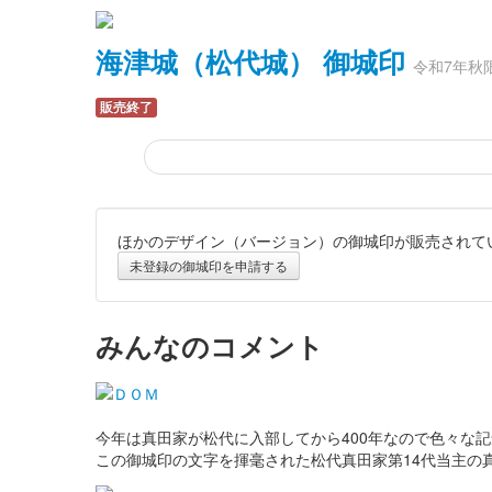
海津城（松代城） 御城印
令和7年秋
販売終了
ほかのデザイン（バージョン）の御城印が販売されて
海津城（松代城） 御城印
令和7年夏
未登録の御城印を申請する
販売終了
みんなのコメント
松代城 御城印
城内から見た太鼓門版
販売終了
今年は真田家が松代に入部してから400年なので色々な
この御城印の文字を揮毫された松代真田家第14代当主の