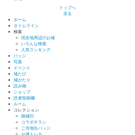
墨城印 江戸城
慶長度天守版
トップへ
戻る
ホーム
タイムライン
江戸城 御城印
刺繍版
検索
現在地周辺のお城
布地に刺繍で城名が入っている。お城EXPO2024の至誠堂ブース
いろんな検索
で販売された。200枚限定。
人気ランキング
バッジ
写真
江戸城 御城印
イベント
お城EXPO 2024版
城たび
城がたり
販売終了
読み物
2024年12月21、22日に開催されたお城EXPO 2024の「出張！御
ショップ
城印団」のブースにて販売された御城印。
読者投稿欄
ルーム
コレクション
江戸城 御城印
御城印
青紅葉版
コラボチラシ
ご当地缶バッジ
200枚限定。
お城トレカ