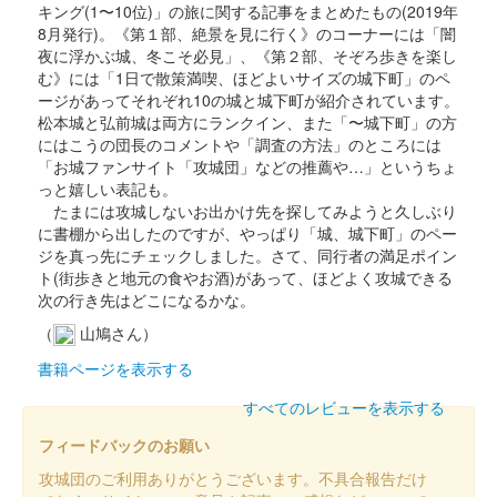
キング(1〜10位)」の旅に関する記事をまとめたもの(2019年
お城EXPO 2022の会場で販売された御城印
8月発行)。《第１部、絶景を見に行く》のコーナーには「闇
夜に浮かぶ城、冬こそ必見」、《第２部、そぞろ歩きを楽し
む》には「1日で散策満喫、ほどよいサイズの城下町」のペ
江戸城 御城印
ージがあってそれぞれ10の城と城下町が紹介されています。
大嘗宮参観記念版
松本城と弘前城は両方にランクイン、また「〜城下町」の方
販売終了
にはこうの団長のコメントや「調査の方法」のところには
「お城ファンサイト「攻城団」などの推薦や…」というちょ
「江戸城」の文字は太田道灌の子孫である太田資暁氏による揮
っと嬉しい表記も。
毫。江戸城天守を再建する会主催の大嘗宮参観ツアー受付にて参
たまには攻城しないお出かけ先を探してみようと久しぶり
加者限定で販売された。
に書棚から出したのですが、やっぱり「城、城下町」のペー
ジを真っ先にチェックしました。さて、同行者の満足ポイン
ト(街歩きと地元の食やお酒)があって、ほどよく攻城できる
江戸城 御城印
次の行き先はどこになるかな。
登城記念版
（
山鳩さん）
「江戸城」の文字は太田道灌の子孫である太田資暁氏による揮
毫。「江戸城天守を再建する会」主催の江戸城散策ツアー時のみ
書籍ページを表示する
購入可能。
すべてのレビューを表示する
フィードバックのお願い
江戸城 御城印
来場記念版
攻城団のご利用ありがとうございます。不具合報告だけ