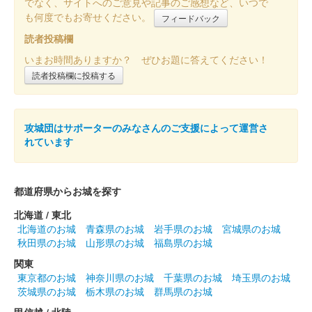
でなく、サイトへのご意見や記事のご感想など、いつで
「江戸城」の文字は太田道灌の子孫である太田資暁氏による揮
も何度でもお寄せください。
フィードバック
毫。江戸城サロンなど「江戸城天守を再建する会」主催のイベン
ト時のみ購入可能。
読者投稿欄
いまお時間ありますか？ ぜひお題に答えてください！
読者投稿欄に投稿する
江戸城 御城印
VR版
配布終了
攻城団はサポーターのみなさんのご支援によって運営さ
東京国立博物館のTNM & TOPPAN ミュージアムシアターで上演
れています
されたVR作品『江戸城の天守』の連動企画で無料配布された御
城印。同イベントポスターをSNSで投稿してそれを受付で提示す
るともらえた。
都道府県からお城を探す
北海道 / 東北
江戸城 御城印
天守模型公開記念版
北海道のお城
青森県のお城
岩手県のお城
宮城県のお城
秋田県のお城
山形県のお城
福島県のお城
「江戸城」の文字は太田道灌の子孫である太田資暁氏による揮
関東
毫。
東京都のお城
神奈川県のお城
千葉県のお城
埼玉県のお城
茨城県のお城
栃木県のお城
群馬県のお城