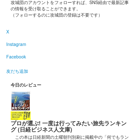
攻城団のアカウントをフォローすれば、SNS経由で最新記事
江戸城 御城印
の情報を受け取ることができます。
切絵版 金紙
（フォローするのに攻城団の登録は不要です）
販売終了
X
200枚限定。にっぽん城まつりの会場でも販売された。
Instagram
江戸城 御城印
特別版 金紙
Facebook
200枚限定。にっぽん城まつりの会場でも販売された。
友だち追加
今日のレビュー
江戸城 御城印
特別版 白紙
200枚限定。にっぽん城まつりの会場でも販売された。
江戸城 御城印
プロが選ぶ! 一度は行ってみたい旅先ランキン
お城EXPO 2022来場記念
グ (日経ビジネス人文庫)
販売終了
この本は日経新聞の土曜朝刊別刷に掲載中の「何でもラン