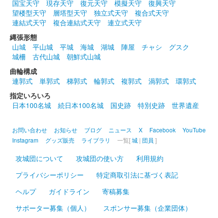
国宝天守
現存天守
復元天守
模擬天守
復興天守
望楼型天守
層塔型天守
独立式天守
複合式天守
江戸城 御城印
江戸花火版
連結式天守
複合連結式天守
連立式天守
縄張形態
山城
平山城
平城
海城
湖城
陣屋
チャシ
グスク
江戸城 御城印
城柵
古代山城
朝鮮式山城
単車巡城
曲輪構成
連郭式
単郭式
梯郭式
輪郭式
複郭式
渦郭式
環郭式
江戸城 御城印
指定いろいろ
徳川家康版
日本100名城
続日本100名城
国史跡
特別史跡
世界遺産
お問い合わせ
お知らせ
ブログ
ニュース
X
Facebook
YouTube
江戸城 御城印
徳川秀忠版
Instagram
グッズ販売
ライブラリ
一覧[
城
|
団員
]
攻城団について
攻城団の使い方
利用規約
江戸城 御城印
プライバシーポリシー
特定商取引法に基づく表記
徳川家光版
ヘルプ
ガイドライン
寄稿募集
サポーター募集（個人）
スポンサー募集（企業団体）
江戸城 御城印
お城EXPO2025限定版