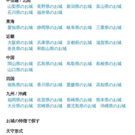
江戸城 御城印
甲信越 / 北陸
さくら版
山梨県のお城
長野県のお城
新潟県のお城
富山県のお城
石川県のお城
福井県のお城
東海
江戸城 御城印
二重橋版
愛知県のお城
静岡県のお城
岐阜県のお城
三重県のお城
近畿
大阪府のお城
兵庫県のお城
京都府のお城
滋賀県のお城
江戸城 御城印
奈良県のお城
和歌山県のお城
金円相版
中国
岡山県のお城
広島県のお城
鳥取県のお城
島根県のお城
山口県のお城
江戸城 御城印
通常版 第4弾 太田氏版
四国
徳島県のお城
香川県のお城
愛媛県のお城
高知県のお城
九州 / 沖縄
千代田城 御城印
福岡県のお城
佐賀県のお城
長崎県のお城
熊本県のお城
大分県のお城
宮崎県のお城
鹿児島県のお城
沖縄県のお城
江戸城 御城印
お城の特徴で探す
金魚と朝顔版
天守形式