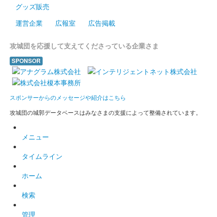
グッズ販売
販売終了
運営企業
広報室
広告掲載
2025年12月20、21日に開催されたお城EXPO2025内の「江戸
城」ブースで販売された御城印。100枚限定。
攻城団を応援して支えてくださっている企業さま
SPONSOR
墨箔印 江戸城
慶長度天守
販売終了
スポンサーからのメッセージや紹介はこちら
2025年12月20、21日に開催されたお城EXPO 2025で販売された
攻城団の城郭データベースはみなさまの支援によって整備されています。
御城印。
メニュー
江戸城 御城印
777版
タイムライン
200枚限定。令和7年7月7日の777ゾロ目記念版。大阪お城フェス
ホーム
2025で至誠堂ブースにて販売されたのち、渋沢×北区 飛鳥山 お
みやげ館で販売された。
検索
管理