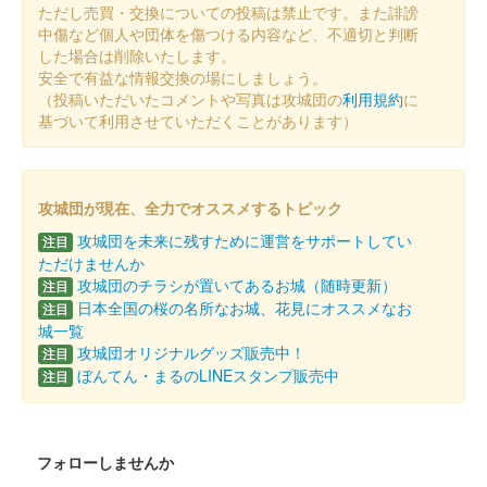
ただし売買・交換についての投稿は禁止です。また誹謗
江戸城 御城印
中傷など個人や団体を傷つける内容など、不適切と判断
お城EXPO2023来場記念
した場合は削除いたします。
安全で有益な情報交換の場にしましょう。
販売終了
（投稿いただいたコメントや写真は攻城団の
利用規約
に
お城EXPO2023の会場で販売された限定御城印
基づいて利用させていただくことがあります）
江戸城 御城印
JR東海x江戸城オリジナル切り絵版
攻城団が現在、全力でオススメするトピック
配布終了
攻城団を未来に残すために運営をサポートしてい
注目
ただけませんか
JR東海ツアーズの企画商品【「江戸城」切り絵御城印と皇居外
攻城団のチラシが置いてあるお城（随時更新）
注目
苑どらやき＆栗きんつば】に参加者特典としてもらえる。
日本全国の桜の名所なお城、花見にオススメなお
注目
城一覧
攻城団オリジナルグッズ販売中！
注目
江戸城 御城印
切絵版 白紙
ぼんてん・まるのLINEスタンプ販売中
注目
販売終了
200枚限定。にっぽん城まつりの会場でも販売された。
フォローしませんか