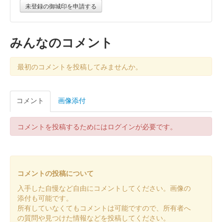
販売終了
未登録の御城印を申請する
2024年12月21、22日に開催されたお城EXPO 2024にて販売され
た御城印。
みんなのコメント
江戸城 御城印
城の日限定版
最初のコメントを投稿してみませんか。
配布終了
東京国立博物館のTNM & TOPPAN ミュージアムシアターで再上
コメント
画像添付
演されたVR作品『江戸城の天守』の観覧者に令和6年4月6日の城
の日を記念して無料配布された御城印。以前発行されたものと同
デザインだが……
コメントを投稿するためにはログインが必要です。
墨城印 江戸城
戦国武将EXPO2025 限定
コメントの投稿について
販売終了
入手した自慢など自由にコメントしてください。画像の
戦国武将EXPO 2025の会場内、戦国魂ブースで販売された御城
添付も可能です。
印
所有していなくてもコメントは可能ですので、所有者へ
の質問や見つけた情報などを投稿してください。