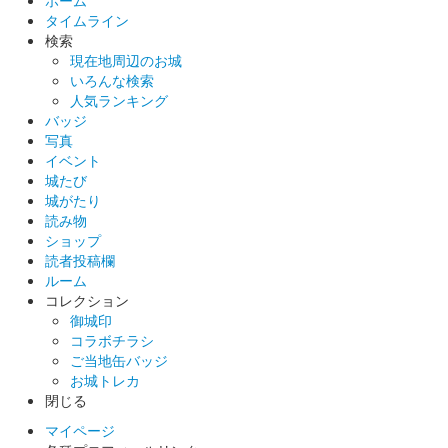
ホーム
タイムライン
頭城注意ネコと向日葵がデザインされた、城ジェンヌの犬山城の
検索
御城印。現地販売限定で、オンラインショップでの販売は無し。
現在地周辺のお城
いろんな検索
人気ランキング
墨城印 犬山城
白帝天守
バッジ
写真
イベント
城たび
犬山城 御城印
頭城注意ネコ 桜版
城がたり
読み物
頭城注意ネコと桜がデザインされた、城ジェンヌの犬山城の御城
ショップ
印。現地販売限定で、オンラインショップでの販売は無し。
読者投稿欄
ルーム
コレクション
犬山城 墨箔印
御城印
コラボチラシ
ご当地缶バッジ
墨絵師御歌頭さんによる連作『墨城画』が入った戦国魂オリジナ
お城トレカ
ルの御城印。金箔押し仕様の特別版。
閉じる
マイページ