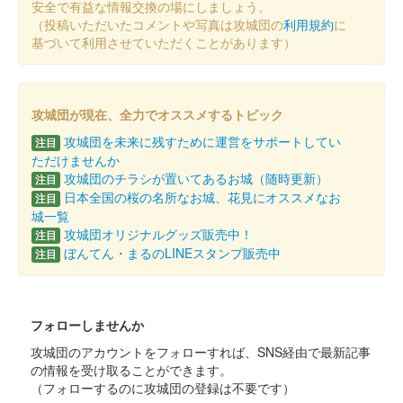
犬山城 御城印
安全で有益な情報交換の場にしましょう。
小牧・長久手の戦いゆかりの地
（投稿いただいたコメントや写真は攻城団の
利用規約
に
基づいて利用させていただくことがあります）
販売終了
犬山城 御城印
お城EXPO2022限定版
攻城団が現在、全力でオススメするトピック
攻城団を未来に残すために運営をサポートしてい
注目
配布終了
ただけませんか
路上詩人こーた氏による書き下ろし。お城EXPO 2022開催期間
攻城団のチラシが置いてあるお城（随時更新）
注目
中に抽選で計200名（整理券制、1回50枚×各日4回）にプレゼン
日本全国の桜の名所なお城、花見にオススメなお
注目
トされた。
城一覧
攻城団オリジナルグッズ販売中！
注目
ぼんてん・まるのLINEスタンプ販売中
注目
白帝城（犬山城） 御城印
第8版
犬山城の別称の通常御城印、第八版。第七版と並行販売される。
フォローしませんか
「白帝城」の文字は地元の書家・松浦白碩先生による揮毫。
攻城団のアカウントをフォローすれば、SNS経由で最新記事
の情報を受け取ることができます。
犬山城 御城印
（フォローするのに攻城団の登録は不要です）
令和4年「鎌倉殿の13人」キャンペー