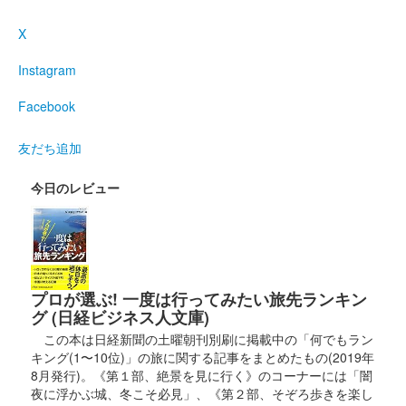
ン版
X
販売終了
Instagram
1000枚限定。
Facebook
犬山城 御城印
友だち追加
擦れ家紋版
今日のレビュー
2021年8月頃から販売されている犬山城の通常御城印、第七版。
以前の版に比べて家紋が擦れ仕様になっている。「国宝犬山城」
の文字は地元の書家・松浦白碩先生による揮毫。
犬山城 御城印
リニアコラボ版
プロが選ぶ! 一度は行ってみたい旅先ランキン
グ (日経ビジネス人文庫)
配布終了
この本は日経新聞の土曜朝刊別刷に掲載中の「何でもラン
JR東海の推し旅「犬山城 リニアコラボ御城印付き観覧入場券」
キング(1〜10位)」の旅に関する記事をまとめたもの(2019年
でもらえる特別御城印。成瀬家の家紋とリニア中央新幹線が描か
8月発行)。《第１部、絶景を見に行く》のコーナーには「闇
れている。
夜に浮かぶ城、冬こそ必見」、《第２部、そぞろ歩きを楽し