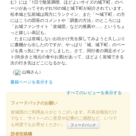
む》には「1日で散策満喫、ほどよいサイズの城下町」のペ
ージがあってそれぞれ10の城と城下町が紹介されています。
犬山城 御城印
松本城と弘前城は両方にランクイン、また「〜城下町」の方
徳川家康版
にはこうの団長のコメントや「調査の方法」のところには
「お城ファンサイト「攻城団」などの推薦や…」というちょ
配布終了
っと嬉しい表記も。
犬山市観光協会が主催するデジタルスタンプラリーの景品として
たまには攻城しないお出かけ先を探してみようと久しぶり
もらえる。先着2500枚のみ。文字は地元の書道家・山本晴城氏
に書棚から出したのですが、やっぱり「城、城下町」のペー
による揮毫。左下の印は「日本最古国宝犬山城」とある。
ジを真っ先にチェックしました。さて、同行者の満足ポイン
ト(街歩きと地元の食やお酒)があって、ほどよく攻城できる
次の行き先はどこになるかな。
犬山城 御城印
（
山鳩さん）
書籍ページを表示する
販売終了
すべてのレビューを表示する
名鉄お城めぐりきっぷ印シリーズの御城印。通常版とは若干デザ
インが異なる。朱印の配置が四角になるように配置され、通常版
フィードバックのお願い
にあった犬山城観光協会の角印が省かれている。
攻城団のご利用ありがとうございます。不具合報告だけ
でなく、サイトへのご意見や記事のご感想など、いつで
犬山城 御城印
も何度でもお寄せください。
フィードバック
令和3年版
読者投稿欄