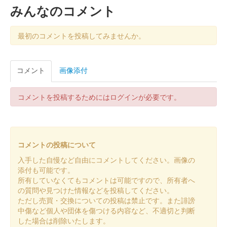
されたオリジナル御城印（こーた氏筆・複製版）。VRデジタル
みんなのコメント
スタンプラリーには専用……
最初のコメントを投稿してみませんか。
犬山城 御城印
登久姫直筆！戦国くずし文字御城印
コメント
画像添付
販売終了
2024年3月2日、3日に開催されたにっぽん城まつり2024 feat.出
張！お城EXPO in 愛知の「戦国御城印 登久姫／松本城グッズ」
コメントを投稿するためにはログインが必要です。
のブースにて2日、3日に登久姫氏がその場で直書きした御城印。
……
コメントの投稿について
犬山城 御城印
入手した自慢など自由にコメントしてください。画像の
添付も可能です。
販売終了
所有していなくてもコメントは可能ですので、所有者へ
犬山城、羽黒城、楽田城とのセット販売。犬山合戦帳の台紙つ
の質問や見つけた情報などを投稿してください。
き。
ただし売買・交換についての投稿は禁止です。また誹謗
中傷など個人や団体を傷つける内容など、不適切と判断
した場合は削除いたします。