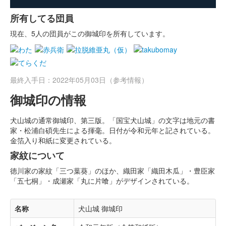
所有してる団員
現在、5人の団員がこの御城印を所有しています。
最終入手日：2022年05月03日（参考情報）
御城印の情報
犬山城の通常御城印、第三版。「国宝犬山城」の文字は地元の書
家・松浦白碩先生による揮毫。日付が令和元年と記されている。
金箔入り和紙に変更されている。
家紋について
徳川家の家紋「三つ葉葵」のほか、織田家「織田木瓜」・豊臣家
「五七桐」・成瀬家「丸に片喰」がデザインされている。
名称
犬山城 御城印