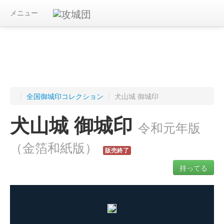
メニュー
/
全国御城印コレクション
/
犬山城 御城印
犬山城 御城印
令和元年版
（金箔和紙版）
販売終了
持ってる
ログインすると入手した御城印を記録できます