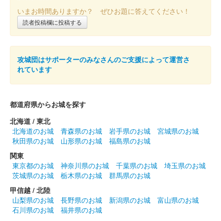
販売終了
いまお時間ありますか？ ぜひお題に答えてください！
犬山城の通常御城印、第六版。金箔入り和紙。三つ葉葵紋が前迄
読者投稿欄に投稿する
のものより小さく他の三家と同じ大きさに変更されている。「国
宝犬山城」の文字は地元の書家・松浦白碩先生による揮毫。日付
が「令和 年 月 日」と記……
攻城団はサポーターのみなさんのご支援によって運営さ
れています
犬山城 御城印
令和2年版（三つ葉葵変更版）
販売終了
都道府県からお城を探す
犬山城の通常御城印、第五版。金箔入り和紙。三つ葉葵紋が前迄
北海道 / 東北
のものより小さく他の三家と同じ大きさに変更されている。「国
北海道のお城
青森県のお城
岩手県のお城
宮城県のお城
宝犬山城」の文字は地元の書家・松浦白碩先生による揮毫。日付
秋田県のお城
山形県のお城
福島県のお城
が「令和2年」……
関東
東京都のお城
神奈川県のお城
千葉県のお城
埼玉県のお城
茨城県のお城
栃木県のお城
群馬県のお城
犬山城 御城印
令和大修復記念版
甲信越 / 北陸
山梨県のお城
長野県のお城
新潟県のお城
富山県のお城
販売終了
石川県のお城
福井県のお城
天守修復を記念して2020年（令和2年）に抽選販売された。