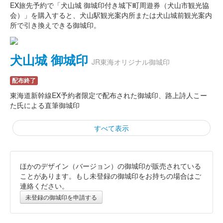
EX旅先予約で「犬山城 御城印付き城下町周遊券（犬山市観光協
会）」を購入すると、犬山駅観光案内所または犬山城前観光案内
所で引き換えできる御城印。
犬山城 御城印
JR東海オリジナル御城印
配布終了
東海道新幹線EX予約者限定で配布された御城印、路上詩人こー
た氏による直筆御城印
すべて表示
ほかのデザイン（バージョン）の御城印が販売されている
犬山城 御城印
JR東海オリジナル御城印
ことがあります。もし未登録の御城印をお持ちの場合はご
連絡ください。
配布終了
未登録の御城印を申請する
JR東海が開催している「推し旅 東海道新幹線で行く もっと知り
たい！お城旅」のVRデジタルスタンプラリーの景品として配布