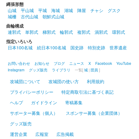
縄張形態
販売終了
山城
平山城
平城
海城
湖城
陣屋
チャシ
グスク
令和への改元を記念して発売された犬山城の初めての御城印。
城柵
古代山城
朝鮮式山城
400枚限定。「国宝犬山城」の文字は地元の書家・松浦白碩先生
曲輪構成
による揮毫。5月1日のみ日付が令和元年五月一日と記されている
連郭式
単郭式
梯郭式
輪郭式
複郭式
渦郭式
環郭式
（翌日以降は令和元年のみ……
指定いろいろ
日本100名城
続日本100名城
国史跡
特別史跡
世界遺産
犬山城 御城印
令和元年版
お問い合わせ
お知らせ
ブログ
ニュース
X
Facebook
YouTube
販売終了
Instagram
グッズ販売
ライブラリ
一覧[
城
|
団員
]
犬山城の通常御城印、第一版。1日400枚限定。「国宝犬山城」
攻城団について
攻城団の使い方
利用規約
の文字は地元の書家・松浦白碩先生による揮毫。日付が令和元年
と記されている。
プライバシーポリシー
特定商取引法に基づく表記
ヘルプ
ガイドライン
寄稿募集
犬山城 御城印
ホテルミュ－スタイル犬山エクスペリ
サポーター募集（個人）
スポンサー募集（企業団体）
グッズ販売
エンス版
運営企業
広報室
広告掲載
配布終了