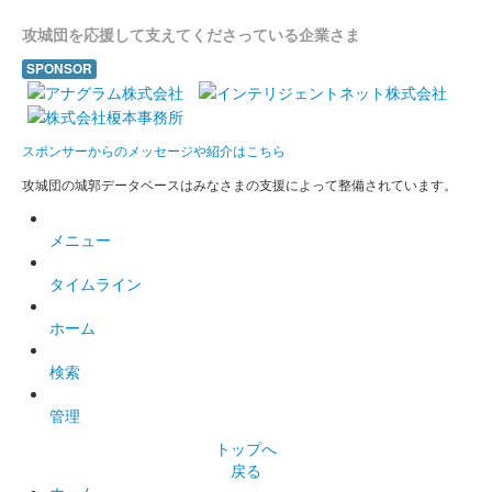
【犬山城・小牧山城】2城入城券付き宿泊プランで宿泊するとも
攻城団を応援して支えてくださっている企業さま
らえる御城印。
SPONSOR
プレミアム墨城印 犬山城
白帝
スポンサーからのメッセージや紹介はこちら
にっぽん城まつり2022 feat.出張！お城EXPO in 愛知にて個別販
攻城団の城郭データベースはみなさまの支援によって整備されています。
売。戦国魂オンラインショップで御城印『墨城印』＋武将印『墨
将印』第22弾パーフェクトセットの購入時のオマケでももらえ
る。
メニュー
タイムライン
犬山城 御城印
透かし天守版
ホーム
国宝犬山城内売店限定の犬山城の御城印。現地では「登城記念カ
検索
ード」として販売されている。犬山城の天守が透かし仕様となっ
ている。
管理
トップへ
犬山城 御城印
戻る
頭城注意ネコ 向日葵版