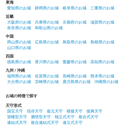
東海
愛知県のお城
静岡県のお城
岐阜県のお城
三重県のお城
犬山城 御城印
近畿
令和2年版
大阪府のお城
兵庫県のお城
京都府のお城
滋賀県のお城
奈良県のお城
和歌山県のお城
販売終了
中国
犬山城の通常御城印、第四版。金箔入り和紙。「国宝犬山城」の
岡山県のお城
広島県のお城
鳥取県のお城
島根県のお城
文字は地元の書家・松浦白碩先生による揮毫。日付が「令和
山口県のお城
年 月 日」と記されている。
四国
徳島県のお城
香川県のお城
愛媛県のお城
高知県のお城
犬山城 御城印
九州 / 沖縄
令和元年版（和紙変更版）
福岡県のお城
佐賀県のお城
長崎県のお城
熊本県のお城
販売終了
大分県のお城
宮崎県のお城
鹿児島県のお城
沖縄県のお城
犬山城の通常御城印、第二版。「国宝犬山城」の文字は地元の書
家・松浦白碩先生による揮毫。日付が令和元年と記されている。
お城の特徴で探す
令和元年版とは白い和紙に変更されている。
天守形式
国宝天守
現存天守
復元天守
模擬天守
復興天守
望楼型天守
層塔型天守
独立式天守
複合式天守
犬山城 御城印
改元記念限定版
連結式天守
複合連結式天守
連立式天守