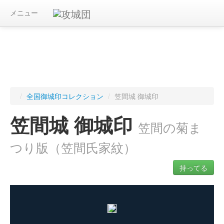
メニュー
/
全国御城印コレクション
/
笠間城 御城印
笠間城 御城印
笠間の菊ま
つり版（笠間氏家紋）
持ってる
ログインすると入手した御城印を記録できます