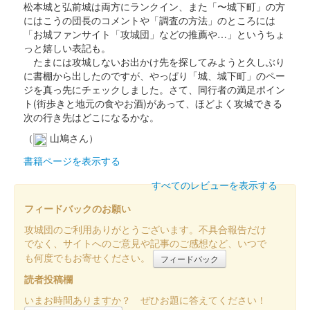
松本城と弘前城は両方にランクイン、また「〜城下町」の方
にはこうの団長のコメントや「調査の方法」のところには
「お城ファンサイト「攻城団」などの推薦や…」というちょ
っと嬉しい表記も。
たまには攻城しないお出かけ先を探してみようと久しぶり
に書棚から出したのですが、やっぱり「城、城下町」のペー
ジを真っ先にチェックしました。さて、同行者の満足ポイン
ト(街歩きと地元の食やお酒)があって、ほどよく攻城できる
次の行き先はどこになるかな。
（
山鳩さん）
書籍ページを表示する
すべてのレビューを表示する
フィードバックのお願い
攻城団のご利用ありがとうございます。不具合報告だけ
でなく、サイトへのご意見や記事のご感想など、いつで
も何度でもお寄せください。
フィードバック
読者投稿欄
いまお時間ありますか？ ぜひお題に答えてください！