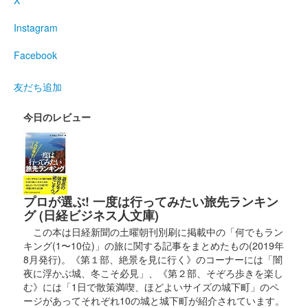
X
イラスト版
Instagram
笠間城 御城印
Facebook
友だち追加
笠間城 御城印
笠間つつじまつり記念版
今日のレビュー
笠間城 御城印
令和8年 つつじまつり記念版
販売終了
プロが選ぶ! 一度は行ってみたい旅先ランキン
グ (日経ビジネス人文庫)
この本は日経新聞の土曜朝刊別刷に掲載中の「何でもラン
笠間城 御城印
キング(1〜10位)」の旅に関する記事をまとめたもの(2019年
8月発行)。《第１部、絶景を見に行く》のコーナーには「闇
常陸御城印20枚セット。ネット通販（奥州王）で購入可能。
夜に浮かぶ城、冬こそ必見」、《第２部、そぞろ歩きを楽し
む》には「1日で散策満喫、ほどよいサイズの城下町」のペ
ージがあってそれぞれ10の城と城下町が紹介されています。