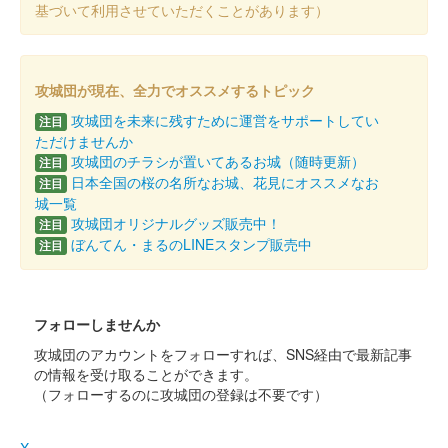
笠間城 御城印
9市町村オリジナル御城印
基づいて利用させていただくことがあります）
配布終了
スマホを利用したスタンプラリーに参加し、水戸市、笠間市、那
攻城団が現在、全力でオススメするトピック
珂市、ひたちなか市、小美玉市、茨城町、大洗町、城里町、東海
村の9市町村にあるスポットをすべてまわるともらえる限定御城
攻城団を未来に残すために運営をサポートしてい
注目
印。先着2400セットで、……
ただけませんか
攻城団のチラシが置いてあるお城（随時更新）
注目
日本全国の桜の名所なお城、花見にオススメなお
注目
笠間城 御城印
城一覧
菊まつり記念 雅～miyabi～
攻城団オリジナルグッズ販売中！
注目
ぼんてん・まるのLINEスタンプ販売中
注目
笠間城 御城印
菊まつり記念 墨色～sumiiro～
フォローしませんか
攻城団のアカウントをフォローすれば、SNS経由で最新記事
笠間城 御城印
笠間の菊まつり版（三家の城主家紋）
の情報を受け取ることができます。
（フォローするのに攻城団の登録は不要です）
笠間城 御城印