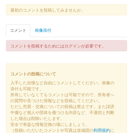
笠間城 御城印
菊まつり記念 かさましこ
最初のコメントを投稿してみませんか。
笠間城 御城印
コメント
画像添付
菊まつり記念 大菊
コメントを投稿するためにはログインが必要です。
笠間城 御城印
ゴジラ 石垣～ISHIGAKI～版
『ゴジラ-1.0』が笠間市でも撮影されたことを記念して作成され
コメントの投稿について
た。
入手した自慢など自由にコメントしてください。画像の
添付も可能です。
笠間城 御城印
所有していなくてもコメントは可能ですので、所有者へ
ゴジラ 櫓~YAGURA~版
の質問や見つけた情報などを投稿してください。
ただし売買・交換についての投稿は禁止です。また誹謗
『ゴジラ-1.0』が笠間市でも撮影されたことを記念して作成され
中傷など個人や団体を傷つける内容など、不適切と判断
た。
した場合は削除いたします。
安全で有益な情報交換の場にしましょう。
（投稿いただいたコメントや写真は攻城団の
利用規約
に