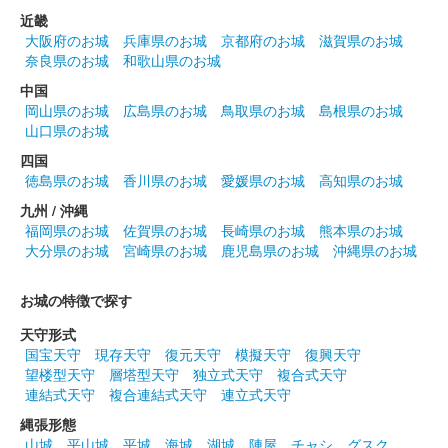
近畿
大阪府のお城
兵庫県のお城
京都府のお城
滋賀県のお城
奈良県のお城
和歌山県のお城
中国
岡山県のお城
広島県のお城
鳥取県のお城
島根県のお城
山口県のお城
四国
徳島県のお城
香川県のお城
愛媛県のお城
高知県のお城
九州 / 沖縄
福岡県のお城
佐賀県のお城
長崎県のお城
熊本県のお城
大分県のお城
宮崎県のお城
鹿児島県のお城
沖縄県のお城
お城の特徴で探す
天守形式
国宝天守
現存天守
復元天守
模擬天守
復興天守
望楼型天守
層塔型天守
独立式天守
複合式天守
連結式天守
複合連結式天守
連立式天守
縄張形態
山城
平山城
平城
海城
湖城
陣屋
チャシ
グスク