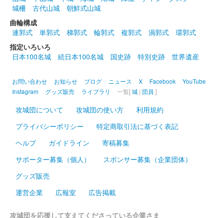
城柵
古代山城
朝鮮式山城
曲輪構成
連郭式
単郭式
梯郭式
輪郭式
複郭式
渦郭式
環郭式
指定いろいろ
日本100名城
続日本100名城
国史跡
特別史跡
世界遺産
お問い合わせ
お知らせ
ブログ
ニュース
X
Facebook
YouTube
Instagram
グッズ販売
ライブラリ
一覧[
城
|
団員
]
攻城団について
攻城団の使い方
利用規約
プライバシーポリシー
特定商取引法に基づく表記
ヘルプ
ガイドライン
寄稿募集
サポーター募集（個人）
スポンサー募集（企業団体）
グッズ販売
運営企業
広報室
広告掲載
攻城団を応援して支えてくださっている企業さま