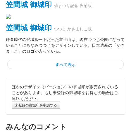
笠間城 御城印
菊まつり記念 夜菊版
笠間城 御城印
つつじ かさましこ版
鎌倉時代の登城ルートだった富士山は、現在つつじ公園になって
いることにちなみつつじをデザインしている。日本遺産の「かさ
ましこ」のロゴが入っている。
すべて表示
ほかのデザイン（バージョン）の御城印が販売されている
笠間城 御城印
佐白山 かさましこ版
ことがあります。もし未登録の御城印をお持ちの場合はご
連絡ください。
現存している天守の石垣と笠間城があった佐白山をデザイン。か
未登録の御城印を申請する
つて「三白山」と呼ばれ、狐・鹿・雉が守っていたと伝わること
からこちらもデザインされている。日本遺産の「かさましこ」の
ロゴが入っている。
みんなのコメント