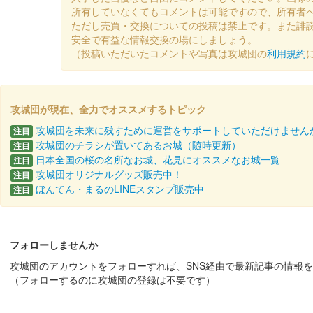
所有していなくてもコメントは可能ですので、所有者
ただし売買・交換についての投稿は禁止です。また誹
安全で有益な情報交換の場にしましょう。
（投稿いただいたコメントや写真は攻城団の
利用規約
攻城団が現在、全力でオススメするトピック
攻城団を未来に残すために運営をサポートしていただけません
注目
攻城団のチラシが置いてあるお城（随時更新）
注目
日本全国の桜の名所なお城、花見にオススメなお城一覧
注目
攻城団オリジナルグッズ販売中！
注目
ぼんてん・まるのLINEスタンプ販売中
注目
フォローしませんか
攻城団のアカウントをフォローすれば、SNS経由で最新記事の情報
（フォローするのに攻城団の登録は不要です）