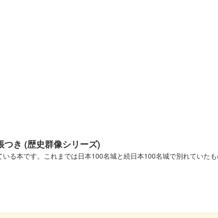
帳つき (歴史群像シリーズ)
っている本です。これまでは日本100名城と続日本100名城で別れてい