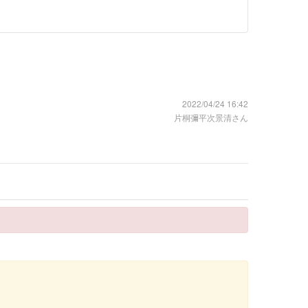
2022/04/24 16:42
片桐彌平次景清さん