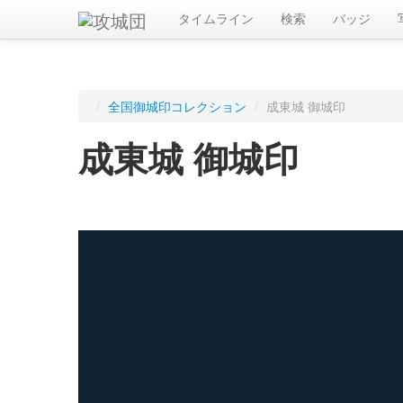
タイムライン
検索
バッジ
/
全国御城印コレクション
/
成東城 御城印
成東城 御城印
ログインすると入手した御城印を記録できます