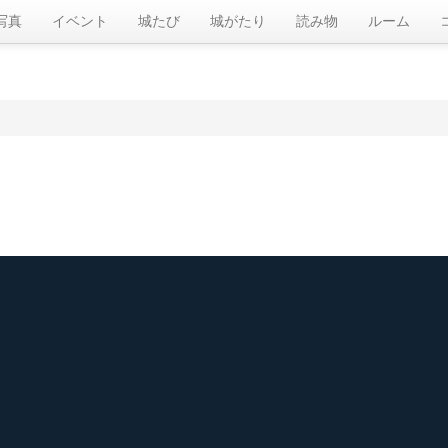
写真
イベント
城たび
城がたり
読み物
ルーム