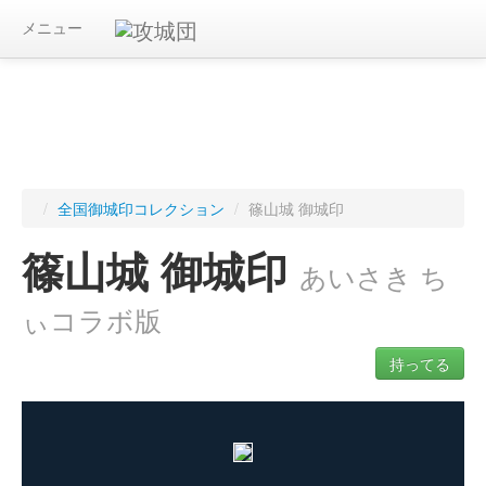
メニュー
/
全国御城印コレクション
/
篠山城 御城印
篠山城 御城印
あいさき ち
ぃコラボ版
持ってる
ログインすると入手した御城印を記録できます