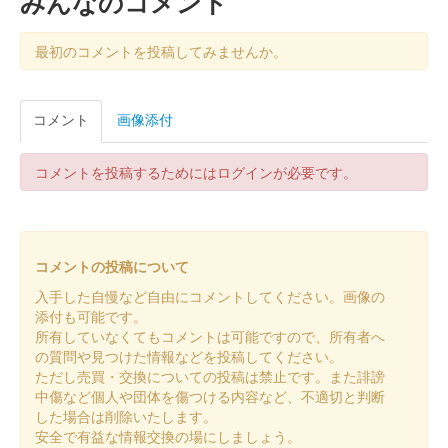
みんなのコメント
通常版は4月末から販売されている。
最初のコメントを投稿してみませんか。
篠山城 御城印
初回限定版
コメント
画像添付
販売終了
兵庫県立篠山鳳鳴高等学校書道部の生徒による揮毫。初回限定版
コメントを投稿するためにはログインが必要です。
は限定500枚のみ販売された。
篠山城 御城印
あいさき ちぃ。 × まるいの × まめり
コメントの投稿について
入手した自慢など自由にコメントしてください。画像の
んコラボ
添付も可能です。
所有していなくてもコメントは可能ですので、所有者へ
丹波地方を中心に活動しているご当地VTuber「あいさき ち
の質問や見つけた情報などを投稿してください。
ぃ。」と丹波篠山市公式マスコットキャラクターの「まるいの」
ただし売買・交換についての投稿は禁止です。また誹謗
と「まめりん」とのコラボ御城印。「第16回いざ出陣！篠山城戦
中傷など個人や団体を傷つける内容など、不適切と判断
国祭」の開催日に合わせ……
した場合は削除いたします。
安全で有益な情報交換の場にしましょう。