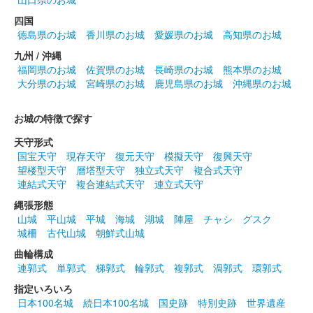
四国
徳島県のお城
香川県のお城
愛媛県のお城
高知県のお城
九州 / 沖縄
福岡県のお城
佐賀県のお城
長崎県のお城
熊本県のお城
大分県のお城
宮崎県のお城
鹿児島県のお城
沖縄県のお城
お城の特徴で探す
天守形式
国宝天守
現存天守
復元天守
模擬天守
復興天守
望楼型天守
層塔型天守
独立式天守
複合式天守
連結式天守
複合連結式天守
連立式天守
縄張形態
山城
平山城
平城
海城
湖城
陣屋
チャシ
グスク
城柵
古代山城
朝鮮式山城
曲輪構成
連郭式
単郭式
梯郭式
輪郭式
複郭式
渦郭式
環郭式
指定いろいろ
日本100名城
続日本100名城
国史跡
特別史跡
世界遺産