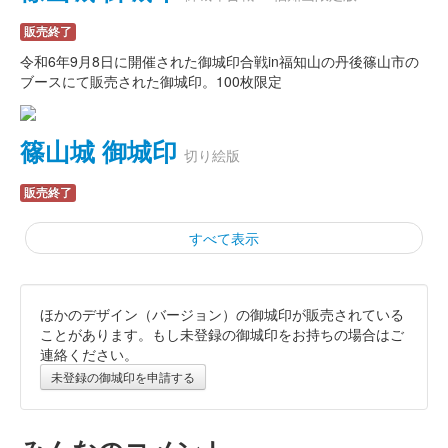
販売終了
令和6年9月8日に開催された御城印合戦in福知山の丹後篠山市の
ブースにて販売された御城印。100枚限定
篠山城 御城印
切り絵版
販売終了
すべて表示
ほかのデザイン（バージョン）の御城印が販売されている
篠山城 御城印
プレミアム版
ことがあります。もし未登録の御城印をお持ちの場合はご
連絡ください。
鳥の子紙を使用して「篠山城」の文字を金箔で捺した御城印。
未登録の御城印を申請する
篠山城 御城印