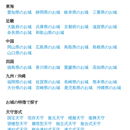
東海
愛知県のお城
静岡県のお城
岐阜県のお城
三重県のお城
近畿
大阪府のお城
兵庫県のお城
京都府のお城
滋賀県のお城
奈良県のお城
和歌山県のお城
中国
岡山県のお城
広島県のお城
鳥取県のお城
島根県のお城
山口県のお城
四国
徳島県のお城
香川県のお城
愛媛県のお城
高知県のお城
九州 / 沖縄
福岡県のお城
佐賀県のお城
長崎県のお城
熊本県のお城
大分県のお城
宮崎県のお城
鹿児島県のお城
沖縄県のお城
お城の特徴で探す
天守形式
国宝天守
現存天守
復元天守
模擬天守
復興天守
望楼型天守
層塔型天守
独立式天守
複合式天守
連結式天守
複合連結式天守
連立式天守