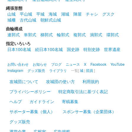
縄張形態
山城
平山城
平城
海城
湖城
陣屋
チャシ
グスク
城柵
古代山城
朝鮮式山城
曲輪構成
連郭式
単郭式
梯郭式
輪郭式
複郭式
渦郭式
環郭式
指定いろいろ
日本100名城
続日本100名城
国史跡
特別史跡
世界遺産
お問い合わせ
お知らせ
ブログ
ニュース
X
Facebook
YouTube
Instagram
グッズ販売
ライブラリ
一覧[
城
|
団員
]
攻城団について
攻城団の使い方
利用規約
プライバシーポリシー
特定商取引法に基づく表記
ヘルプ
ガイドライン
寄稿募集
サポーター募集（個人）
スポンサー募集（企業団体）
グッズ販売
運営企業
広報室
広告掲載