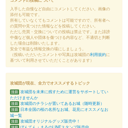
コメントの投稿について
入手した自慢など自由にコメントしてください。画像の
添付も可能です。
所有していなくてもコメントは可能ですので、所有者へ
の質問や見つけた情報などを投稿してください。
ただし売買・交換についての投稿は禁止です。また誹謗
中傷など個人や団体を傷つける内容など、不適切と判断
した場合は削除いたします。
安全で有益な情報交換の場にしましょう。
（投稿いただいたコメントや写真は攻城団の
利用規約
に
基づいて利用させていただくことがあります）
攻城団が現在、全力でオススメするトピック
攻城団を未来に残すために運営をサポートしてい
注目
ただけませんか
攻城団のチラシが置いてあるお城（随時更新）
注目
日本全国の桜の名所なお城、花見にオススメなお
注目
城一覧
攻城団オリジナルグッズ販売中！
注目
ぼんてん・まるのLINEスタンプ販売中
注目