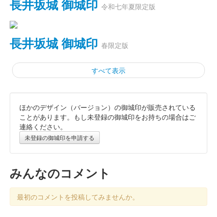
長井坂城 御城印
令和七年夏限定版
長井坂城 御城印
春限定版
すべて表示
ほかのデザイン（バージョン）の御城印が販売されている
長井坂城 御城印
秋限定版
ことがあります。もし未登録の御城印をお持ちの場合はご
連絡ください。
未登録の御城印を申請する
長井坂城 御城印
夏限定
みんなのコメント
長井坂城 御城印
上杉謙信公春限定版
最初のコメントを投稿してみませんか。