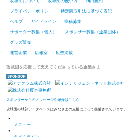
攻城団について
攻城団の使い方
利用規約
長井坂城 御城印
プライバシーポリシー
特定商取引法に基づく表記
群馬戦国御城印サミット開催記念
ヘルプ
ガイドライン
寄稿募集
版
サポーター募集（個人）
スポンサー募集（企業団体）
2023年11月4、5日に開催された群馬戦国御城印サミット第4弾に
グッズ販売
て先行販売された御城印。2025年6月7、8日に開催された群馬戦
国御城印サミット第6弾でも販売された。
運営企業
広報室
広告掲載
攻城団を応援して支えてくださっている企業さま
SPONSOR
スポンサーからのメッセージや紹介はこちら
攻城団の城郭データベースはみなさまの支援によって整備されています。
メニュー
タイムライン