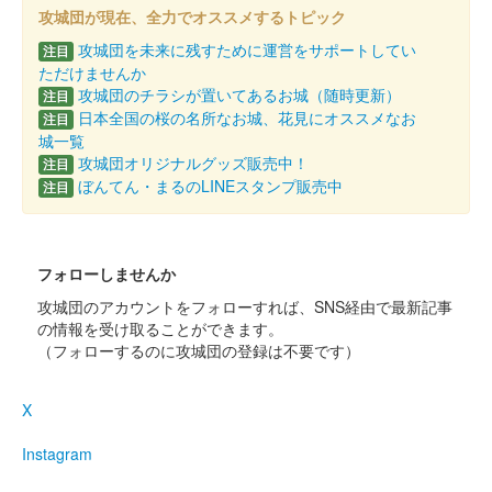
攻城団が現在、全力でオススメするトピック
販売された御城印。7月15日より現地販売開始。
攻城団を未来に残すために運営をサポートしてい
注目
ただけませんか
長井坂城 御城印
攻城団のチラシが置いてあるお城（随時更新）
注目
金色版
日本全国の桜の名所なお城、花見にオススメなお
注目
城一覧
販売終了
攻城団オリジナルグッズ販売中！
注目
2023年5月3日・4日に開催された「群馬戦国御城印サミット」で
ぼんてん・まるのLINEスタンプ販売中
注目
販売された御城印。7月15日より現地販売開始。
長井坂城 御城印
フォローしませんか
令和五年春限定版
攻城団のアカウントをフォローすれば、SNS経由で最新記事
販売終了
の情報を受け取ることができます。
（フォローするのに攻城団の登録は不要です）
100枚限定。
X
長井坂城 御城印
上杉謙信春限定版
Instagram
販売終了