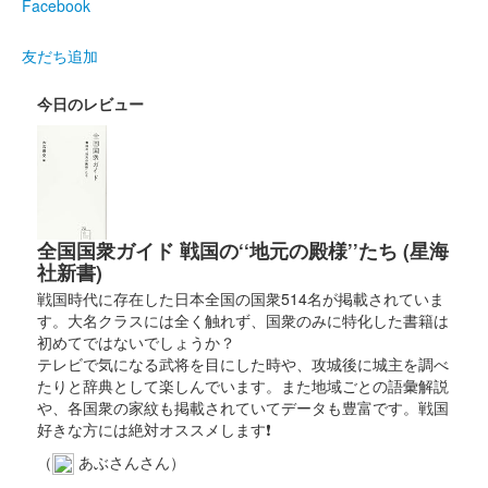
Facebook
諏訪原寛幸氏が描く上杉謙信公イラストを使用した御城印。100
枚限定。
友だち追加
今日のレビュー
長井坂城 御城印
道の駅こもち年末感謝祭限定版
39枚限定
長井坂城 御城印
冬限定版
全国国衆ガイド 戦国の‘‘地元の殿様’’たち (星海
社新書)
販売終了
戦国時代に存在した日本全国の国衆514名が掲載されていま
地元の書家で無限自在流の武藤氏による揮毫。100枚限定。
す。大名クラスには全く触れず、国衆のみに特化した書籍は
初めてではないでしょうか？
テレビで気になる武将を目にした時や、攻城後に城主を調べ
長井坂城 御城印
たりと辞典として楽しんでいます。また地域ごとの語彙解説
上杉謙信公版
や、各国衆の家紋も掲載されていてデータも豊富です。戦国
好きな方には絶対オススメします❗
販売終了
（
あぶさんさん）
諏訪原寛幸氏のイラストを使用した御城印。群馬戦国御城印サミ