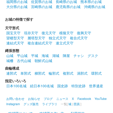
2026年6月13、14日に開催された群馬戦国御城印サミット2026
福岡県のお城
佐賀県のお城
長崎県のお城
熊本県のお城
にて先行販売された御城印。
大分県のお城
宮崎県のお城
鹿児島県のお城
沖縄県のお城
お城の特徴で探す
長井坂城 御城印
令和八年 春限定版
天守形式
国宝天守
現存天守
復元天守
模擬天守
復興天守
望楼型天守
層塔型天守
独立式天守
複合式天守
長井坂城 御城印
連結式天守
複合連結式天守
連立式天守
群馬戦国御城印サミット限定 白菜
縄張形態
ねこ茶 上杉謙信版
山城
平山城
平城
海城
湖城
陣屋
チャシ
グスク
城柵
古代山城
朝鮮式山城
販売終了
曲輪構成
連郭式
単郭式
梯郭式
輪郭式
複郭式
渦郭式
環郭式
長井坂城 御城印
指定いろいろ
上杉謙信 特別限定版
日本100名城
続日本100名城
国史跡
特別史跡
世界遺産
販売終了
お問い合わせ
お知らせ
ブログ
ニュース
X
Facebook
YouTube
2025年6月7、8日に開催された群馬戦国御城印サミット2025に
Instagram
グッズ販売
ライブラリ
一覧[
城
|
団員
]
て販売された御城印。