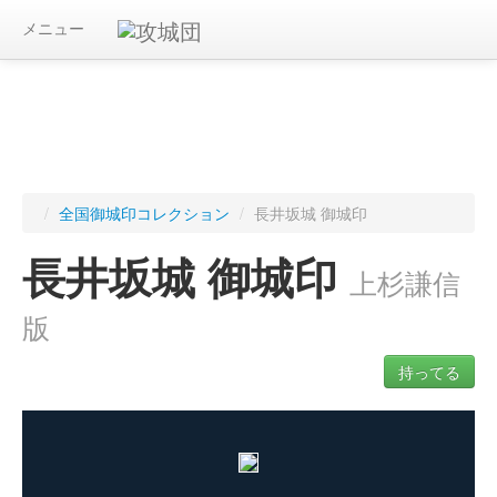
メニュー
/
全国御城印コレクション
/
長井坂城 御城印
長井坂城 御城印
上杉謙信
版
持ってる
ログインすると入手した御城印を記録できます