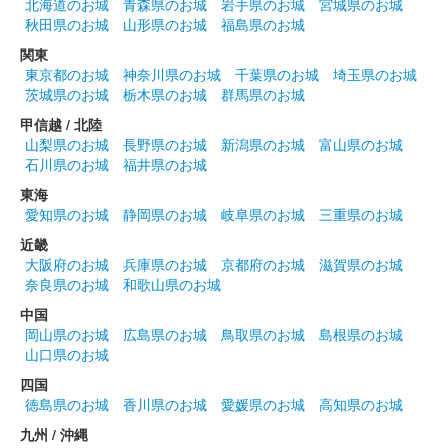
長井坂城 御城印
北海道のお城
青森県のお城
岩手県のお城
宮城県のお城
秋田県のお城
山形県のお城
福島県のお城
販売終了
関東
東京都のお城
神奈川県のお城
千葉県のお城
埼玉県のお城
茨城県のお城
栃木県のお城
群馬県のお城
長井坂城 御城印
通常版
甲信越 / 北陸
山梨県のお城
長野県のお城
新潟県のお城
富山県のお城
猫城、長井坂城、阿岨城、森下城の4枚セット。お城EXPO 2021
石川県のお城
福井県のお城
で販売された後、松之屋および通販で販売された。
東海
愛知県のお城
静岡県のお城
岐阜県のお城
三重県のお城
長井坂城 御城印
近畿
限定版
大阪府のお城
兵庫県のお城
京都府のお城
滋賀県のお城
奈良県のお城
和歌山県のお城
販売終了
中国
猫城、長井坂城、阿岨城、森下城の4枚セット。箔押しがふんだ
岡山県のお城
広島県のお城
鳥取県のお城
島根県のお城
んに使用されている。お城EXPO 2021で販売された。
山口県のお城
四国
長井坂城 御城印
徳島県のお城
香川県のお城
愛媛県のお城
高知県のお城
上杉謙信版
九州 / 沖縄