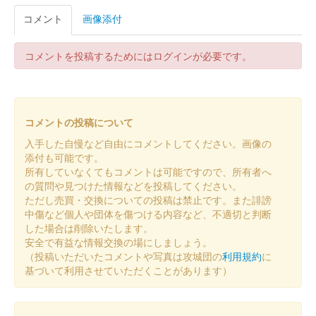
長井坂城 御城印
コメント
画像添付
春限定版
コメントを投稿するためにはログインが必要です。
長井坂城 御城印
令和五年秋限定版
販売終了
コメントの投稿について
入手した自慢など自由にコメントしてください。画像の
長井坂城 御城印
令和五年秋限定版
添付も可能です。
所有していなくてもコメントは可能ですので、所有者へ
の質問や見つけた情報などを投稿してください。
ただし売買・交換についての投稿は禁止です。また誹謗
長井坂城 御城印
白井城団版 夏限定版
中傷など個人や団体を傷つける内容など、不適切と判断
した場合は削除いたします。
安全で有益な情報交換の場にしましょう。
（投稿いただいたコメントや写真は攻城団の
利用規約
に
長井坂城 御城印
上杉の布石城夏限定版
基づいて利用させていただくことがあります）
販売終了
2023年5月3日・4日に開催された「群馬戦国御城印サミット」で