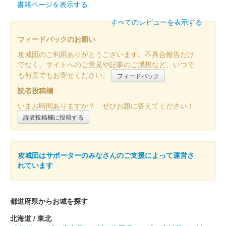
ットで先行販売されたのち、12月8日から現地販売。
書籍ページを表示する
すべてのレビューを表示する
長井坂城 御城印
夏限定版
フィードバックのお願い
攻城団のご利用ありがとうございます。不具合報告だけ
販売終了
でなく、サイトへのご意見や記事のご感想など、いつで
も何度でもお寄せください。
フィードバック
長井坂城 御城印
読者投稿欄
特別版
いまお時間ありますか？ ぜひお題に答えてください！
販売終了
読者投稿欄に投稿する
4月29日・30日に開催された群馬戦国御城印サミットの会場内で
先行販売。現地販売は2022年8月6日から。200枚限定。
攻城団はサポーターのみなさんのご支援によって運営さ
れています
長井坂城 御城印
特別版
販売終了
都道府県からお城を探す
北海道 / 東北