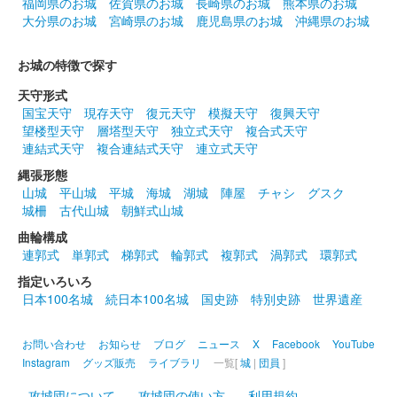
福岡県のお城
佐賀県のお城
長崎県のお城
熊本県のお城
大分県のお城
宮崎県のお城
鹿児島県のお城
沖縄県のお城
販売終了
令和6年からリニューアルされた通常版に絵ろうそくスタンプが
お城の特徴で探す
押印されている。
天守形式
国宝天守
現存天守
復元天守
模擬天守
復興天守
会津若松城 登閣記念印章
望楼型天守
層塔型天守
独立式天守
複合式天守
絵ろうそくまつり
連結式天守
複合連結式天守
連立式天守
版
縄張形態
山城
平山城
平城
海城
湖城
陣屋
チャシ
グスク
販売終了
城柵
古代山城
朝鮮式山城
曲輪構成
連郭式
単郭式
梯郭式
輪郭式
複郭式
渦郭式
環郭式
鶴ヶ城（会津若松城） 御城印
歴代領主
指定いろいろ
日本100名城
続日本100名城
国史跡
特別史跡
世界遺産
家紋
販売終了
お問い合わせ
お知らせ
ブログ
ニュース
X
Facebook
YouTube
Instagram
グッズ販売
ライブラリ
一覧[
城
|
団員
]
攻城団について
攻城団の使い方
利用規約