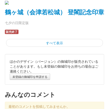
鶴ヶ城（会津若松城） 登閣記念印章
七夕の日限定版
販売終了
すべて表示
ほかのデザイン（バージョン）の御城印が販売されている
鶴ヶ城（会津若松城） 登閣記念印章
ことがあります。もし未登録の御城印をお持ちの場合はご
連絡ください。
会津若松印なし版
未登録の御城印を申請する
販売終了
みんなのコメント
会津若松城 御城印
特別版 お城EXPO in 松江
最初のコメントを投稿してみませんか。