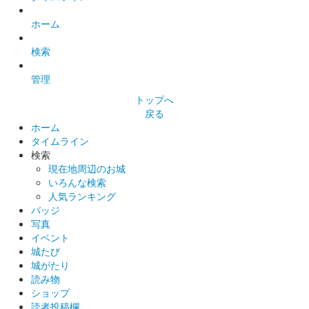
会津若松城 御城印
ホーム
お城EXPO限定版 下がり藤
検索
販売終了
管理
鶴ケ城（会津若松城） 御城印
トップへ
お城EXPO
戻る
ホーム
限定版 下がり藤
タイムライン
検索
販売終了
現在地周辺のお城
いろんな検索
人気ランキング
会津若松城 登閣記念印章
バッジ
赤べこ版
写真
「祈疫病終息」表記だった赤べこ版が「会津若松城」表記に変わ
イベント
って販売された。
城たび
城がたり
読み物
会津鶴ヶ城 御城印
ショップ
赤べこ版
読者投稿欄