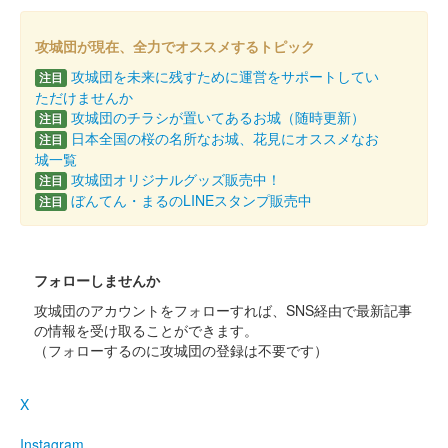
がり藤
攻城団が現在、全力でオススメするトピック
販売終了
攻城団を未来に残すために運営をサポートしてい
注目
ただけませんか
会津若松城 御城印
攻城団のチラシが置いてあるお城（随時更新）
注目
特別版 お城EXPO in 松江
日本全国の桜の名所なお城、花見にオススメなお
注目
城一覧
2025限定 竹に二羽飛び雀
攻城団オリジナルグッズ販売中！
注目
ぼんてん・まるのLINEスタンプ販売中
注目
販売終了
鶴ヶ城 御城印
特別版 お城EXPO in 松江 2025限定 竹
フォローしませんか
攻城団のアカウントをフォローすれば、SNS経由で最新記事
に二羽飛び雀
の情報を受け取ることができます。
（フォローするのに攻城団の登録は不要です）
販売終了
X
会津若松城 御城印
特別版 お城EXPO in 松江
Instagram