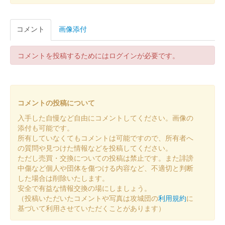
2025限定 左三つ巴
販売終了
コメント
画像添付
鶴ヶ城 御城印
コメントを投稿するためにはログインが必要です。
特別版 お城EXPO in 松江 2025限定 左
三つ巴
販売終了
コメントの投稿について
入手した自慢など自由にコメントしてください。画像の
添付も可能です。
会津若松城 御城印
特別版 お城EXPO in 松江
所有していなくてもコメントは可能ですので、所有者へ
の質問や見つけた情報などを投稿してください。
2025限定 下がり藤
ただし売買・交換についての投稿は禁止です。また誹謗
中傷など個人や団体を傷つける内容など、不適切と判断
販売終了
した場合は削除いたします。
安全で有益な情報交換の場にしましょう。
（投稿いただいたコメントや写真は攻城団の
利用規約
に
鶴ヶ城 御城印
基づいて利用させていただくことがあります）
特別版 お城EXPO in 松江 2025限定 下