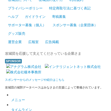
会津若松城 御城印
オシロボット 会津若松城
プライバシーポリシー
特定商取引法に基づく表記
販売終了
ヘルプ
ガイドライン
寄稿募集
2023年12月16，17日に開催されたお城EXPO2023の
「MIXI_ANIME『城郭合体オシロボッツ』」のブースにて販売さ
サポーター募集（個人）
スポンサー募集（企業団体）
れた「城郭合体オシロボッツ」とのコラボ御城印。
グッズ販売
運営企業
広報室
広告掲載
会津若松城 御城印
お城EXPO限定版 竹に二羽飛
攻城団を応援して支えてくださっている企業さま
び雀
SPONSOR
販売終了
スポンサーからのメッセージや紹介はこちら
鶴ケ城（会津若松城） 御城印
お城EXPO
攻城団の城郭データベースはみなさまの支援によって整備されています。
限定版 竹に二羽飛び雀
メニュー
販売終了
タイムライン