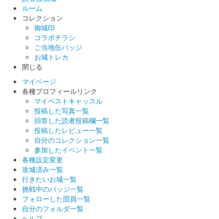
ルーム
コレクション
会津鶴ヶ城 御城印
御城印
ライトアップ版
コラボチラシ
ご当地缶バッジ
お城トレカ
鶴ヶ城（会津若松城） 登閣記念印章
閉じる
マイページ
各種プロフィールリンク
天守リニューアル記念版
マイベストキャッスル
投稿した写真一覧
販売終了
回答した読者投稿欄一覧
投稿したレビュー一覧
自分のコレクション一覧
鶴ヶ城（会津若松城） 登閣記念印章
参加したイベント一覧
各種設定変更
絵ろうそくまつりver
攻城済み一覧
行きたいお城一覧
販売終了
挑戦中のバッジ一覧
フォローした団員一覧
自分のフォルダ一覧
会津若松城 御城印
ヘルプ