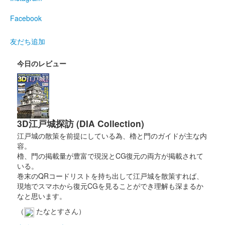
2025限定 並九曜
Facebook
販売終了
友だち追加
鶴ヶ城 御城印
今日のレビュー
特別版 お城EXPO in 松江 2025限定 並
九曜
販売終了
3D江戸城探訪 (DIA Collection)
江戸城の散策を前提にしている為、櫓と門のガイドが主な内
会津若松城 御城印
オシロボット 会津若松城 デフ
容。
櫓、門の掲載量が豊富で現況とCG復元の両方が掲載されて
ォルメ版
いる。
巻末のQRコードリストを持ち出して江戸城を散策すれば、
販売終了
現地でスマホから復元CGを見ることができ理解も深まるか
なと思います。
2024年12月21、22日に開催されたお城EXPO 2024の城郭合体オ
シロボッツブースにて販売された御城印。
（
たなとすさん）