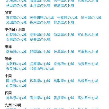
北海道のお城
青森県のお城
岩手県のお城
宮城県のお城
秋田県のお城
山形県のお城
福島県のお城
関東
鶴ヶ城 御城印
諏訪原寛幸コラボ限定（秋）
東京都のお城
神奈川県のお城
千葉県のお城
埼玉県のお城
茨城県のお城
栃木県のお城
群馬県のお城
販売終了
甲信越 / 北陸
山梨県のお城
長野県のお城
新潟県のお城
富山県のお城
石川県のお城
福井県のお城
鶴ヶ城 御城印
諏訪原寛幸コラボ限定（夏）
東海
愛知県のお城
静岡県のお城
岐阜県のお城
三重県のお城
販売終了
近畿
大阪府のお城
兵庫県のお城
京都府のお城
滋賀県のお城
鶴ヶ城 御城印
奈良県のお城
和歌山県のお城
諏訪原寛幸コラボ限定（春）
中国
販売終了
岡山県のお城
広島県のお城
鳥取県のお城
島根県のお城
山口県のお城
四国
鶴ヶ城（会津若松城） 登閣記念印章
徳島県のお城
香川県のお城
愛媛県のお城
高知県のお城
九州 / 沖縄
絵ろうそくまつりver