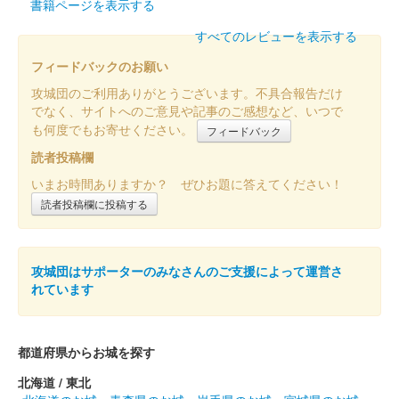
書籍ページを表示する
会津若松城 御城印
諏訪原寛幸コラボ限定 御城印
すべてのレビューを表示する
フィードバックのお願い
合戦in福知山版
攻城団のご利用ありがとうございます。不具合報告だけ
販売終了
でなく、サイトへのご意見や記事のご感想など、いつで
も何度でもお寄せください。
100枚限定
フィードバック
読者投稿欄
いまお時間ありますか？ ぜひお題に答えてください！
鶴ヶ城（会津若松城） 御城印
諏訪原寛
読者投稿欄に投稿する
幸コラボ限定 御城印合戦in福知山版
販売終了
攻城団はサポーターのみなさんのご支援によって運営さ
れています
100枚限定
鶴ヶ城 御城印
都道府県からお城を探す
諏訪原寛幸コラボ限定（冬）
北海道 / 東北
販売終了