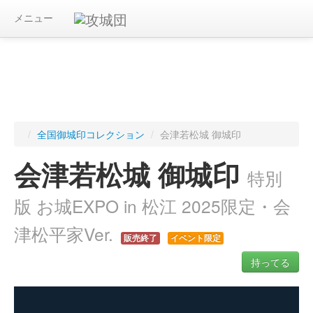
メニュー
/
全国御城印コレクション
/
会津若松城 御城印
会津若松城 御城印
特別
版 お城EXPO in 松江 2025限定・会
津松平家Ver.
販売終了
イベント限定
持ってる
ログインすると入手した御城印を記録できます