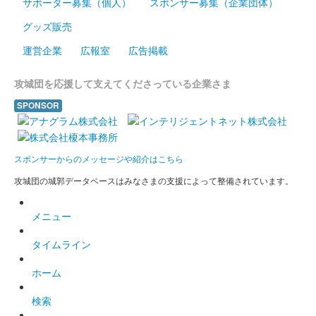
サポーター募集（個人）
スポンサー募集（企業団体）
グッズ販売
桃井城 御城印
運営企業
広報室
広告掲載
令和八年夏限定版
攻城団を応援して支えてくださっている企業さま
桃井城 御城印
SPONSOR
群馬戦国御城印サミット2026版
販売終了
2026年6月13、14日に開催された群馬戦国御城印サミット2026
スポンサーからのメッセージや紹介はこちら
の吉岡町商工会のブースにて販売された限定御城印。
攻城団の城郭データベースはみなさまの支援によって整備されています。
メニュー
桃井城 御城印
金箔押し版
タイムライン
2025年6月7、8日に開催された群馬戦国御城印サミット2025に
て先行販売された御城印。
ホーム
検索
大藪城（桃井城） 御城印
金箔押し版