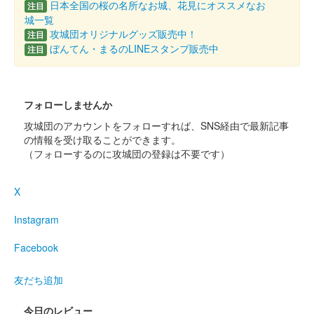
日本全国の桜の名所なお城、花見にオススメなお
注目
大藪城（桃井城） 御城印
群馬戦国御城印サ
城一覧
攻城団オリジナルグッズ販売中！
注目
ミット版
ぼんてん・まるのLINEスタンプ販売中
注目
販売終了
ぐんま特使Menkoiガールズが文字を担当した。35枚限定。
フォローしませんか
攻城団のアカウントをフォローすれば、SNS経由で最新記事
桃井城 御城印
の情報を受け取ることができます。
夏限定版
（フォローするのに攻城団の登録は不要です）
大藪城（桃井城） 御城印
X
夏限定版
Instagram
Facebook
桃井城 御城印
春限定版
友だち追加
大藪城（桃井城） 御城印
今日のレビュー
春限定版