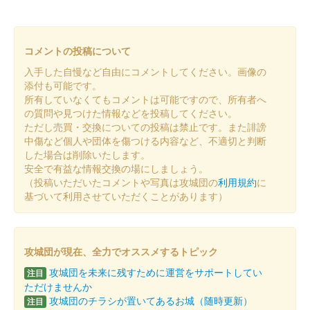
桃井城 御城印
冬限定版
コメントの投稿について
大藪城（桃井城） 御城印
冬限定版
入手した自慢など自由にコメントしてください。画像の
添付も可能です。
所有していなくてもコメントは可能ですので、所有者へ
桃井城 御城印
の質問や見つけた情報などを投稿してください。
秋限定版
ただし売買・交換についての投稿は禁止です。また誹謗
中傷など個人や団体を傷つける内容など、不適切と判断
した場合は削除いたします。
大藪城（桃井城） 御城印
安全で有益な情報交換の場にしましょう。
秋限定版
（投稿いただいたコメントや写真は攻城団の
利用規約
に
基づいて利用させていただくことがあります）
桃井城 御城印
群馬戦国御城印サミット版
攻城団が現在、全力でオススメするトピック
販売終了
攻城団を未来に残すために運営をサポートしてい
注目
ぐんま特使Menkoiガールズが文字を担当した。35枚限定。
ただけませんか
攻城団のチラシが置いてあるお城（随時更新）
注目