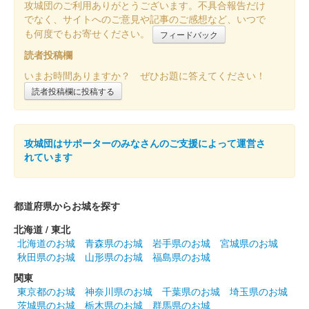
攻城団のご利用ありがとうございます。不具合報告だけ
販売終了
でなく、サイトへのご意見や記事のご感想など、いつで
も何度でもお寄せください。
フィードバック
読者投稿欄
桃井城 御城印
令和五年秋限定版
いまお時間ありますか？ ぜひお題に答えてください！
読者投稿欄に投稿する
桃井城 御城印
令和五年夏限定版
攻城団はサポーターのみなさんのご支援によって運営さ
れています
大藪城（桃井城） 御城印
令和五年夏限定版
都道府県からお城を探す
桃井城 御城印
北海道 / 東北
令和五年版
北海道のお城
青森県のお城
岩手県のお城
宮城県のお城
秋田県のお城
山形県のお城
福島県のお城
関東
桃井城 御城印
群馬戦国御城印サミット版
東京都のお城
神奈川県のお城
千葉県のお城
埼玉県のお城
茨城県のお城
栃木県のお城
群馬県のお城