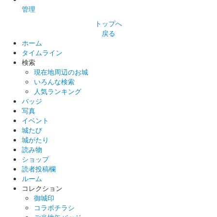
管理
2025年6月7、8日に開催された群馬戦国御城印サミット2025に
トップへ
て先行販売された御城印。
戻る
ホーム
タイムライン
検索
現在地周辺のお城
いろんな検索
人気ランキング
バッジ
写真
イベント
城たび
城がたり
読み物
ショップ
読者投稿欄
ルーム
コレクション
御城印
コラボチラシ
ご当地缶バッジ