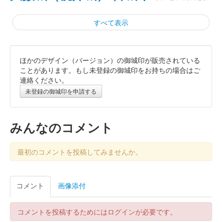
すべて表示
ほかのデザイン（バージョン）の御城印が販売されている
桃井城 御城印
令和七年夏限定版
ことがあります。もし未登録の御城印をお持ちの場合はご
連絡ください。
未登録の御城印を申請する
大藪城（桃井城） 御城印
令和七年夏限定版
みんなのコメント
大藪城（桃井城） 御城印
春限定版
最初のコメントを投稿してみませんか。
桃井城 御城印
コメント
画像添付
令和八年新春箔押版
コメントを投稿するためにはログインが必要です。