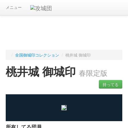
メニュー
/
全国御城印コレクション
/
桃井城 御城印
桃井城 御城印
春限定版
持ってる
ログインすると入手した御城印を記録できます
所有してる団員