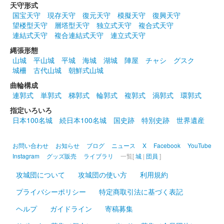
天守形式
桃井城 御城印
国宝天守
現存天守
復元天守
模擬天守
復興天守
夏限定版
望楼型天守
層塔型天守
独立式天守
複合式天守
連結式天守
複合連結式天守
連立式天守
販売終了
風鈴がデザインされた限定版御城印。200枚限定
縄張形態
山城
平山城
平城
海城
湖城
陣屋
チャシ
グスク
城柵
古代山城
朝鮮式山城
桃井城 御城印
曲輪構成
春限定版
連郭式
単郭式
梯郭式
輪郭式
複郭式
渦郭式
環郭式
200枚限定
指定いろいろ
日本100名城
続日本100名城
国史跡
特別史跡
世界遺産
桃井城 御城印
お問い合わせ
お知らせ
ブログ
ニュース
X
Facebook
YouTube
Instagram
グッズ販売
ライブラリ
一覧[
城
|
団員
]
攻城団について
攻城団の使い方
利用規約
桃井城 御城印
特別印
プライバシーポリシー
特定商取引法に基づく表記
ヘルプ
ガイドライン
寄稿募集
桃井城 御城印
通常版 第3版