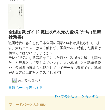
桃井城 御城印
令和五年冬限定版
全国国衆ガイド 戦国の‘‘地元の殿様’’たち (星海
大藪城（桃井城） 御城印
社新書)
令和五年冬限定版
戦国時代に存在した日本全国の国衆514名が掲載されていま
す。大名クラスには全く触れず、国衆のみに特化した書籍は
初めてではないでしょうか？
桃井城 御城印
テレビで気になる武将を目にした時や、攻城後に城主を調べ
群馬戦国御城印サミット第四弾開催記
たりと辞典として楽しんでいます。また地域ごとの語彙解説
や、各国衆の家紋も掲載されていてデータも豊富です。戦国
念
好きな方には絶対オススメします❗
販売終了
（
あぶさんさん）
書籍ページを表示する
大藪城（桃井城） 御城印
群馬戦国御城印サ
すべてのレビューを表示する
フィードバックのお願い
ミット第四弾開催記念