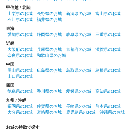
販売終了
甲信越 / 北陸
山梨県のお城
長野県のお城
新潟県のお城
富山県のお城
石川県のお城
福井県のお城
大藪城（桃井城） 御城印
通常版
東海
愛知県のお城
静岡県のお城
岐阜県のお城
三重県のお城
2023年5月3日4日に開催された「群馬戦国御城印サミット」で販
売された御城印。5月15日から現地販売開始。
近畿
大阪府のお城
兵庫県のお城
京都府のお城
滋賀県のお城
奈良県のお城
和歌山県のお城
桃井城 御城印
令和五年春限定版
中国
岡山県のお城
広島県のお城
鳥取県のお城
島根県のお城
山口県のお城
桃井城 御城印
四国
2022冬限定版
徳島県のお城
香川県のお城
愛媛県のお城
高知県のお城
100枚限定
九州 / 沖縄
福岡県のお城
佐賀県のお城
長崎県のお城
熊本県のお城
大分県のお城
宮崎県のお城
鹿児島県のお城
沖縄県のお城
桃井城 御城印
令和4年 秋版
お城の特徴で探す