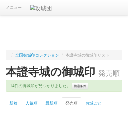
メニュー
/
全国御城印コレクション
/
本證寺城の御城印リスト
本證寺城の御城印
発売順
14件の御城印が見つかりました。
検索条件
新着
人気順
最新順
発売順
お城ごと
キーワード
都道府県