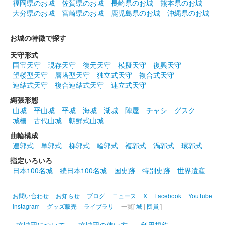
福岡県のお城
佐賀県のお城
長崎県のお城
熊本県のお城
大分県のお城
宮崎県のお城
鹿児島県のお城
沖縄県のお城
お城の特徴で探す
天守形式
国宝天守
現存天守
復元天守
模擬天守
復興天守
望楼型天守
層塔型天守
独立式天守
複合式天守
連結式天守
複合連結式天守
連立式天守
縄張形態
山城
平山城
平城
海城
湖城
陣屋
チャシ
グスク
城柵
古代山城
朝鮮式山城
曲輪構成
連郭式
単郭式
梯郭式
輪郭式
複郭式
渦郭式
環郭式
指定いろいろ
日本100名城
続日本100名城
国史跡
特別史跡
世界遺産
お問い合わせ
お知らせ
ブログ
ニュース
X
Facebook
YouTube
Instagram
グッズ販売
ライブラリ
一覧[
城
|
団員
]
攻城団について
攻城団の使い方
利用規約