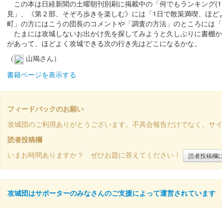
この本は日経新聞の土曜朝刊別刷に掲載中の「何でもランキング(1〜
見」、《第２部、そぞろ歩きを楽しむ》には「1日で散策満喫、ほど
町」の方にはこうの団長のコメントや「調査の方法」のところには「
たまには攻城しないお出かけ先を探してみようと久しぶりに書棚から
があって、ほどよく攻城できる次の行き先はどこになるかな。
（
山鳩さん）
書籍ページを表示する
フィードバックのお願い
攻城団のご利用ありがとうございます。不具合報告だけでなく、サ
読者投稿欄
いまお時間ありますか？ ぜひお題に答えてください！
読者投稿欄
攻城団はサポーターのみなさんのご支援によって運営されています