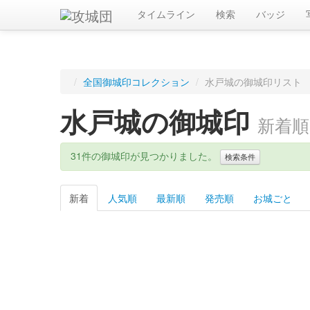
タイムライン
検索
バッジ
/
全国御城印コレクション
/
水戸城の御城印リスト
水戸城の御城印
新着順
31件の御城印が見つかりました。
検索条件
新着
人気順
最新順
発売順
お城ごと
キーワード
都道府県
都道府県を選択
攻城団に登録されたお城
販売開始年