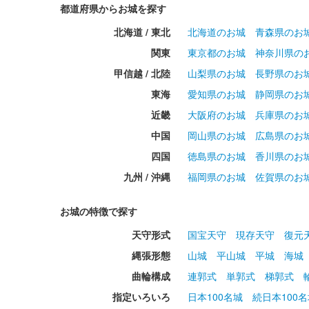
都道府県からお城を探す
北海道 / 東北
北海道のお城
青森県のお
関東
東京都のお城
神奈川県の
甲信越 / 北陸
山梨県のお城
長野県のお
東海
愛知県のお城
静岡県のお
近畿
大阪府のお城
兵庫県のお
中国
岡山県のお城
広島県のお
四国
徳島県のお城
香川県のお
九州 / 沖縄
福岡県のお城
佐賀県のお
お城の特徴で探す
天守形式
国宝天守
現存天守
復元
縄張形態
山城
平山城
平城
海城
曲輪構成
連郭式
単郭式
梯郭式
指定いろいろ
日本100名城
続日本100