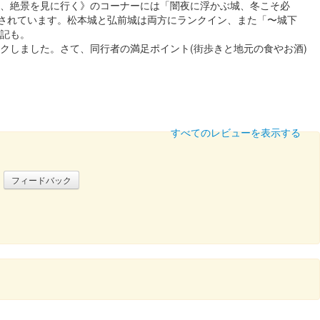
１部、絶景を見に行く》のコーナーには「闇夜に浮かぶ城、冬こそ必
介されています。松本城と弘前城は両方にランクイン、また「〜城下
記も。
しました。さて、同行者の満足ポイント(街歩きと地元の食やお酒)
すべてのレビューを表示する
。
フィードバック