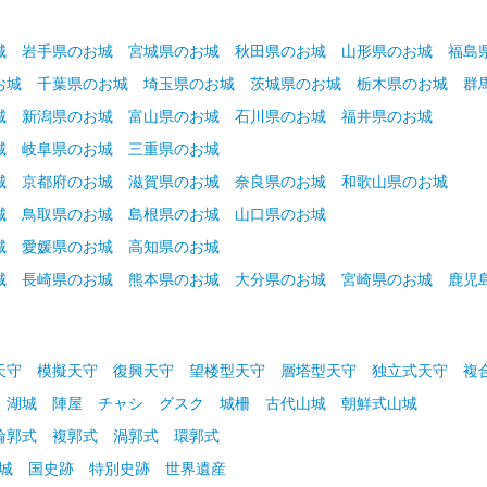
城
岩手県のお城
宮城県のお城
秋田県のお城
山形県のお城
福島
お城
千葉県のお城
埼玉県のお城
茨城県のお城
栃木県のお城
群
城
新潟県のお城
富山県のお城
石川県のお城
福井県のお城
城
岐阜県のお城
三重県のお城
城
京都府のお城
滋賀県のお城
奈良県のお城
和歌山県のお城
城
鳥取県のお城
島根県のお城
山口県のお城
城
愛媛県のお城
高知県のお城
城
長崎県のお城
熊本県のお城
大分県のお城
宮崎県のお城
鹿児
天守
模擬天守
復興天守
望楼型天守
層塔型天守
独立式天守
複
湖城
陣屋
チャシ
グスク
城柵
古代山城
朝鮮式山城
輪郭式
複郭式
渦郭式
環郭式
名城
国史跡
特別史跡
世界遺産