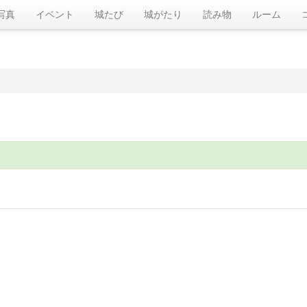
写真
イベント
城たび
城がたり
読み物
ルーム
の住所と販売場所の住所が対象です