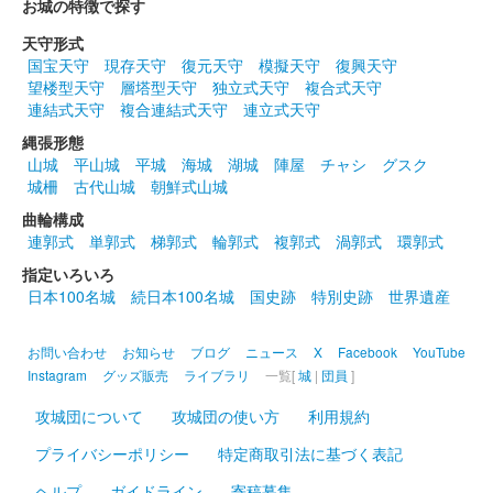
お城の特徴で探す
天守形式
国宝天守
現存天守
復元天守
模擬天守
復興天守
望楼型天守
層塔型天守
独立式天守
複合式天守
連結式天守
複合連結式天守
連立式天守
縄張形態
山城
平山城
平城
海城
湖城
陣屋
チャシ
グスク
城柵
古代山城
朝鮮式山城
曲輪構成
連郭式
単郭式
梯郭式
輪郭式
複郭式
渦郭式
環郭式
指定いろいろ
日本100名城
続日本100名城
国史跡
特別史跡
世界遺産
お問い合わせ
お知らせ
ブログ
ニュース
X
Facebook
YouTube
Instagram
グッズ販売
ライブラリ
一覧[
城
|
団員
]
攻城団について
攻城団の使い方
利用規約
プライバシーポリシー
特定商取引法に基づく表記
ヘルプ
ガイドライン
寄稿募集