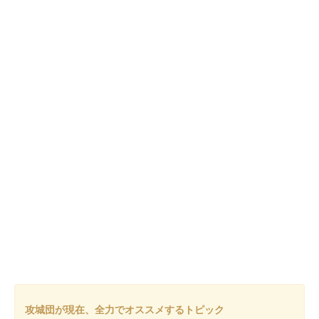
都道府県を選択
攻城団に登録されたお城の住所と販売場所の住所が対象で
す
販売開始年
販売元
販売元を選択
製作（デザイン）
販売元を選択
製作（印刷）
販売元を選択
除外する
現地販売以外を除外
攻城団が現在、全力でオススメするトピック