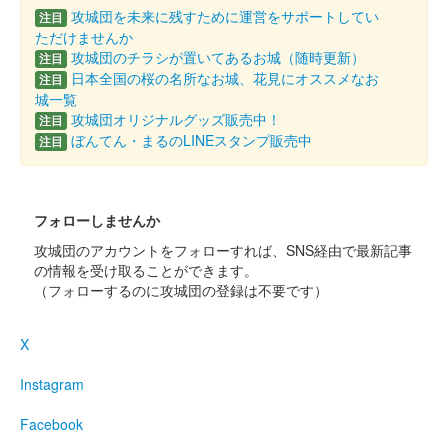
EC販売のみを除外
攻城団を未来に残すために運営をサポートしてい
注目
販売終了を除外
ただけませんか
攻城団のチラシが置いてあるお城（随時更新）
非売品を除外
注目
日本全国の桜の名所なお城、花見にオススメなお
注目
セット販売のみを除外
城一覧
攻城団オリジナルグッズ販売中！
注目
検索する
ぼんてん・まるのLINEスタンプ販売中
注目
フォローしませんか
攻城団のアカウントをフォローすれば、SNS経由で最新記事
の情報を受け取ることができます。
（フォローするのに攻城団の登録は不要です）
X
Instagram
Facebook