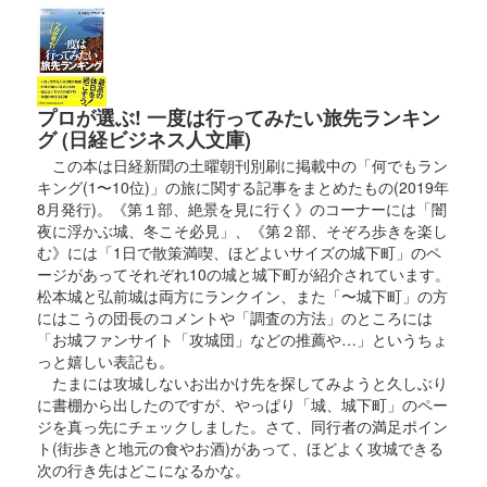
プロが選ぶ! 一度は行ってみたい旅先ランキン
グ (日経ビジネス人文庫)
この本は日経新聞の土曜朝刊別刷に掲載中の「何でもラン
キング(1〜10位)」の旅に関する記事をまとめたもの(2019年
8月発行)。《第１部、絶景を見に行く》のコーナーには「闇
夜に浮かぶ城、冬こそ必見」、《第２部、そぞろ歩きを楽し
む》には「1日で散策満喫、ほどよいサイズの城下町」のペ
ージがあってそれぞれ10の城と城下町が紹介されています。
松本城と弘前城は両方にランクイン、また「〜城下町」の方
にはこうの団長のコメントや「調査の方法」のところには
「お城ファンサイト「攻城団」などの推薦や…」というちょ
っと嬉しい表記も。
たまには攻城しないお出かけ先を探してみようと久しぶり
に書棚から出したのですが、やっぱり「城、城下町」のペー
ジを真っ先にチェックしました。さて、同行者の満足ポイン
ト(街歩きと地元の食やお酒)があって、ほどよく攻城できる
次の行き先はどこになるかな。