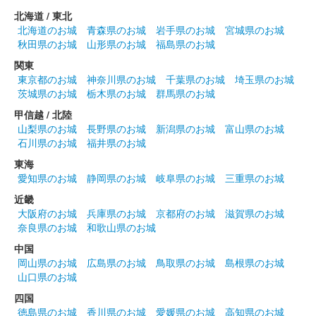
北海道 / 東北
北海道のお城
青森県のお城
岩手県のお城
宮城県のお城
秋田県のお城
山形県のお城
福島県のお城
関東
東京都のお城
神奈川県のお城
千葉県のお城
埼玉県のお城
茨城県のお城
栃木県のお城
群馬県のお城
甲信越 / 北陸
山梨県のお城
長野県のお城
新潟県のお城
富山県のお城
石川県のお城
福井県のお城
東海
愛知県のお城
静岡県のお城
岐阜県のお城
三重県のお城
近畿
大阪府のお城
兵庫県のお城
京都府のお城
滋賀県のお城
奈良県のお城
和歌山県のお城
中国
岡山県のお城
広島県のお城
鳥取県のお城
島根県のお城
山口県のお城
四国
徳島県のお城
香川県のお城
愛媛県のお城
高知県のお城