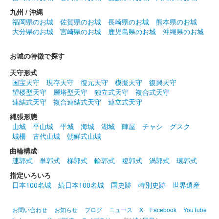
九州 / 沖縄
福岡県のお城
佐賀県のお城
長崎県のお城
熊本県のお城
大分県のお城
宮崎県のお城
鹿児島県のお城
沖縄県のお城
お城の特徴で探す
天守形式
国宝天守
現存天守
復元天守
模擬天守
復興天守
望楼型天守
層塔型天守
独立式天守
複合式天守
連結式天守
複合連結式天守
連立式天守
縄張形態
山城
平山城
平城
海城
湖城
陣屋
チャシ
グスク
城柵
古代山城
朝鮮式山城
曲輪構成
連郭式
単郭式
梯郭式
輪郭式
複郭式
渦郭式
環郭式
指定いろいろ
日本100名城
続日本100名城
国史跡
特別史跡
世界遺産
お問い合わせ
お知らせ
ブログ
ニュース
X
Facebook
YouTube