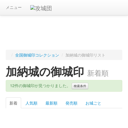
メニュー
/
全国御城印コレクション
/
加納城の御城印リスト
加納城の御城印
新着順
12件の御城印が見つかりました。
検索条件
新着
人気順
最新順
発売順
お城ごと
キーワード
都道府県