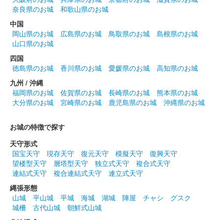
奈良県のお城
和歌山県のお城
中国
岡山県のお城
広島県のお城
鳥取県のお城
島根県のお城
山口県のお城
四国
徳島県のお城
香川県のお城
愛媛県のお城
高知県のお城
九州 / 沖縄
福岡県のお城
佐賀県のお城
長崎県のお城
熊本県のお城
大分県のお城
宮崎県のお城
鹿児島県のお城
沖縄県のお城
お城の特徴で探す
天守形式
国宝天守
現存天守
復元天守
模擬天守
復興天守
望楼型天守
層塔型天守
独立式天守
複合式天守
連結式天守
複合連結式天守
連立式天守
縄張形態
山城
平山城
平城
海城
湖城
陣屋
チャシ
グスク
城柵
古代山城
朝鮮式山城