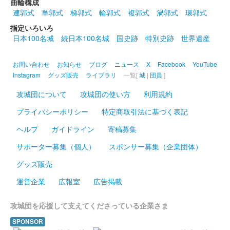
曲輪構成
連郭式
単郭式
梯郭式
輪郭式
複郭式
渦郭式
環郭式
指定いろいろ
日本100名城
続日本100名城
国史跡
特別史跡
世界遺産
お問い合わせ
お知らせ
ブログ
ニュース
X
Facebook
YouTube
Instagram
グッズ販売
ライブラリ
一覧[
城
|
団員
]
攻城団について
攻城団の使い方
利用規約
プライバシーポリシー
特定商取引法に基づく表記
ヘルプ
ガイドライン
寄稿募集
サポーター募集（個人）
スポンサー募集（企業団体）
グッズ販売
運営企業
広報室
広告掲載
攻城団を応援して支えてくださっている企業さま
SPONSOR