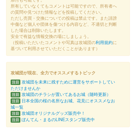
所有していなくてもコメントは可能ですので、所有者へ
の質問や見つけた情報などを投稿してください。
ただし売買・交換についての投稿は禁止です。また誹謗
中傷など個人や団体を傷つける内容など、不適切と判断
した場合は削除いたします。
安全で有益な情報交換の場にしましょう。
（投稿いただいたコメントや写真は攻城団の
利用規約
に
基づいて利用させていただくことがあります）
攻城団が現在、全力でオススメするトピック
攻城団を未来に残すために運営をサポートしてい
注目
ただけませんか
攻城団のチラシが置いてあるお城（随時更新）
注目
日本全国の桜の名所なお城、花見にオススメなお
注目
城一覧
攻城団オリジナルグッズ販売中！
注目
ぼんてん・まるのLINEスタンプ販売中
注目