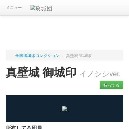
メニュー
/
全国御城印コレクション
/
真壁城 御城印
真壁城 御城印
イノシシver.
持ってる
ログインすると入手した御城印を記録できます
所有してる団員