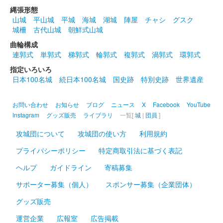
年400枚限定で販売される。にっぽん城まつり2022でも販売され
縄張形態
た。「島原城築城400年記念御城印・島原城御城印（通常版）セ
山城
平山城
平城
海城
湖城
陣屋
チャシ
グスク
ット」は1……
城柵
古代山城
朝鮮式山城
曲輪構成
島原城 御城印
連郭式
単郭式
梯郭式
輪郭式
複郭式
渦郭式
環郭式
よう来なさったばい版
指定いろいろ
お城EXPO2025横浜の島原城ブースにて配布されたイベント参加
日本100名城
続日本100名城
国史跡
特別史跡
世界遺産
者限定の御城印引換券を島原城の受付窓口に掲示すると貰える御
城印。
お問い合わせ
お知らせ
ブログ
ニュース
X
Facebook
YouTube
Instagram
グッズ販売
ライブラリ
一覧[
城
|
団員
]
島原城 御城印
攻城団について
攻城団の使い方
利用規約
プライバシーポリシー
特定商取引法に基づく表記
プレミアム御城印セットの第3弾。200枚限定。お城EXPO2022
の会場で販売開始。
ヘルプ
ガイドライン
寄稿募集
サポーター募集（個人）
スポンサー募集（企業団体）
墨城印 島原城
グッズ販売
墨城印セット 第9弾
運営企業
広報室
広告掲載