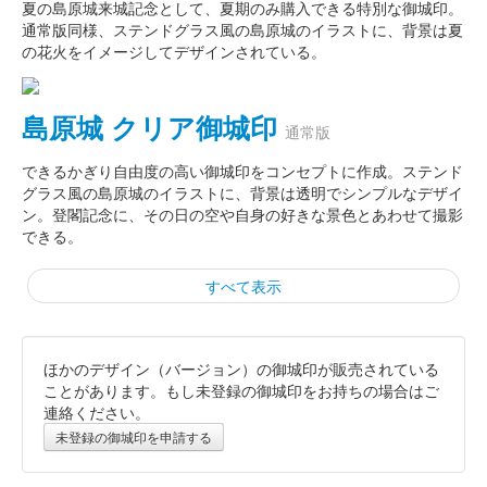
夏の島原城来城記念として、夏期のみ購入できる特別な御城印。
通常版同様、ステンドグラス風の島原城のイラストに、背景は夏
の花火をイメージしてデザインされている。
島原城 クリア御城印
通常版
できるかぎり自由度の高い御城印をコンセプトに作成。ステンド
グラス風の島原城のイラストに、背景は透明でシンプルなデザイ
ン。登閣記念に、その日の空や自身の好きな景色とあわせて撮影
できる。
すべて表示
ほかのデザイン（バージョン）の御城印が販売されている
島原城 御城印
島原城未来に向かって401ドン！版 第
ことがあります。もし未登録の御城印をお持ちの場合はご
連絡ください。
二弾
未登録の御城印を申請する
販売終了