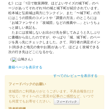
2024年9月8日に開催された御城印合戦in福知山の御城印合戦事
む》には「1日で散策満喫、ほどよいサイズの城下町」のペ
務局のブースにて委託販売された御城印。100枚限定
ージがあってそれぞれ10の城と城下町が紹介されています。
松本城と弘前城は両方にランクイン、また「〜城下町」の方
にはこうの団長のコメントや「調査の方法」のところには
島原城 御城印
「お城ファンサイト「攻城団」などの推薦や…」というちょ
築城400年記念 切り絵御城印 祝い紅バ
っと嬉しい表記も。
たまには攻城しないお出かけ先を探してみようと久しぶり
ージョン
に書棚から出したのですが、やっぱり「城、城下町」のペー
ジを真っ先にチェックしました。さて、同行者の満足ポイン
販売終了
ト(街歩きと地元の食やお酒)があって、ほどよく攻城できる
今回は「祝い紅バージョン」となっており、最初の紫バージョン
次の行き先はどこになるかな。
とは違う雰囲気となっており、今回も島原城と、歴代城主を努め
（
山鳩さん）
た四氏の家紋を切り絵で表現している。
書籍ページを表示する
すべてのレビューを表示する
島原城 御城印
築城400年記念 切り絵御城印版
フィードバックのお願い
販売終了
攻城団のご利用ありがとうございます。不具合報告だけ
でなく、サイトへのご意見や記事のご感想など、いつで
も何度でもお寄せください。
フィードバック
島原城 御城印
お城EXPO2023版
読者投稿欄