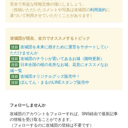
安全で有益な情報交換の場にしましょう。
（投稿いただいたコメントや写真は攻城団の
利用規約
に
基づいて利用させていただくことがあります）
島原城 御城印
お城EXPO 2024限定版
配布終了
攻城団が現在、全力でオススメするトピック
2024年12月21、22日に開催されたお城EXPO2024の島原城築城
400年ブースにて配布された御城印。島原城か島原城七万石武将
攻城団を未来に残すために運営をサポートしてい
注目
隊のSNSをフォローするともらえる。
ただけませんか
攻城団のチラシが置いてあるお城（随時更新）
注目
日本全国の桜の名所なお城、花見にオススメなお
注目
島原城 御城印
城一覧
オシロボット 島原城 デフォルメ版
攻城団オリジナルグッズ販売中！
注目
ぼんてん・まるのLINEスタンプ販売中
注目
販売終了
2024年12月21、22日に開催されたお城EXPO 2024の城郭合体オ
シロボッツブースにて販売された御城印。
フォローしませんか
攻城団のアカウントをフォローすれば、SNS経由で最新記事
島原城 御城印
オシロボット 島原城
の情報を受け取ることができます。
（フォローするのに攻城団の登録は不要です）