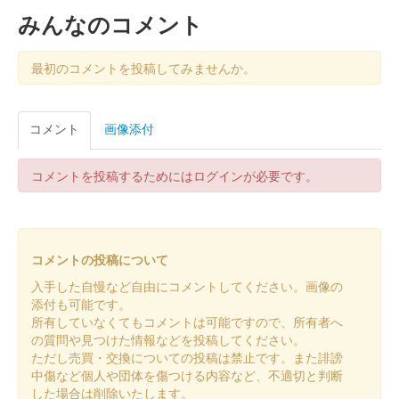
第一弾の春の萌木が夏になり、たくましく青々と育ち彩る様子を
みんなのコメント
萌黄色を使い表現してある。
最初のコメントを投稿してみませんか。
島原城 御城印
島原城未来に向かって401ドン！版
コメント
画像添付
販売終了
コメントを投稿するためにはログインが必要です。
島原城 御城印
オシロボット 島原城 国指定史跡版
島原城が「国史跡」に指定されたことを受けて、「長崎県指定史
跡」から「国指定史跡」に変更されている。
コメントの投稿について
入手した自慢など自由にコメントしてください。画像の
島原城 御城印
添付も可能です。
オシロボット 島原城 デフォルメ 国指
所有していなくてもコメントは可能ですので、所有者へ
の質問や見つけた情報などを投稿してください。
定史跡版
ただし売買・交換についての投稿は禁止です。また誹謗
中傷など個人や団体を傷つける内容など、不適切と判断
島原城が「国史跡」に指定されたことを受けて、「長崎県指定史
した場合は削除いたします。
跡」から「国指定史跡」に変更されている。