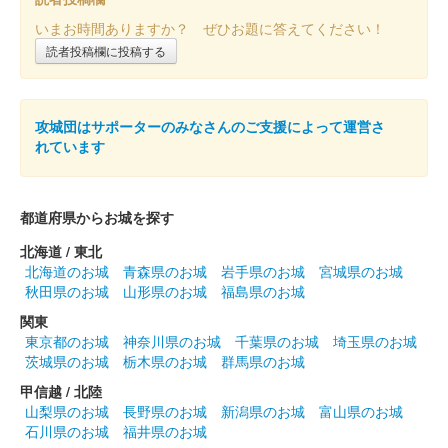
販売終了
いまお時間ありますか？ ぜひお題に答えてください！
読者投稿欄に投稿する
令和5年12月16･17に開催されたお城EXPO 2023「島原城〜2024
築城400年〜」のブースで販売された御城印。
攻城団はサポーターのみなさんのご支援によって運営さ
島原城 御城印
れています
お城EXPO 2022版
販売終了
都道府県からお城を探す
島原城 御城印
北海道 / 東北
「夜の陣」限定版
北海道のお城
青森県のお城
岩手県のお城
宮城県のお城
秋田県のお城
山形県のお城
福島県のお城
2022年4月〜2023年3月の土曜日をメインに開催される「島原城
夜の陣」の参加者だけが購入できる御城印。当初は2023年3月18
関東
日までだったが、その後も販売継続。
東京都のお城
神奈川県のお城
千葉県のお城
埼玉県のお城
茨城県のお城
栃木県のお城
群馬県のお城
甲信越 / 北陸
島原城 御城印
築城400年記念 にっぽん城まつり版
山梨県のお城
長野県のお城
新潟県のお城
富山県のお城
石川県のお城
福井県のお城
販売終了