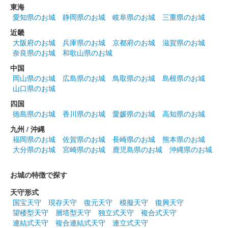
東海
毎年「城の日」である4月6日を販売開始日とし、2024年まで毎
愛知県のお城
静岡県のお城
岐阜県のお城
三重県のお城
年400枚限定で販売される。2022年3月19日（土）と3月20日
近畿
（日）に愛知県国際展示場（Aichi Sky Expo）で開催された
大阪府のお城
兵庫県のお城
京都府のお城
滋賀県のお城
「に……
奈良県のお城
和歌山県のお城
中国
島原城 御城印
岡山県のお城
広島県のお城
鳥取県のお城
島根県のお城
山口県のお城
販売終了
四国
徳島県のお城
香川県のお城
愛媛県のお城
高知県のお城
御城印の文字は福岡在住の書家・井上龍一郎先生による揮毫で、
紙は長崎市の平和公園に手向けられた千羽鶴を使用した再生紙を
九州 / 沖縄
使用しています。なお入館者1名につき1枚という制限があり、購
福岡県のお城
佐賀県のお城
長崎県のお城
熊本県のお城
入の際には入館チケッ……
大分県のお城
宮崎県のお城
鹿児島県のお城
沖縄県のお城
お城の特徴で探す
島原城 御城印
築城400年記念版
天守形式
国宝天守
現存天守
復元天守
模擬天守
復興天守
販売終了
望楼型天守
層塔型天守
独立式天守
複合式天守
毎年「城の日」である4月6日を販売開始日とし、2024年まで毎
連結式天守
複合連結式天守
連立式天守