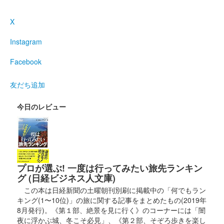
販売終了
2024年10月12日〜13日に開催された「しまばら江戸まつり」の
X
MIXI_ANIMEのブースにて販売された「城郭合体オシロボッツ」
とのコラボ御城印。
Instagram
Facebook
島原城 御城印
島原城×ブルーインパルス 築城400年
友だち追加
展示飛行記念版
今日のレビュー
販売終了
ブルーインパルスが舞う青空、そして島原城の天守が青空に映え
ることから、空色をベースとしている。また、島原城とブルーイ
ンパルスのイラストおよびデザインは島原城で活動する島原城七
万石武将隊の松倉重政が行っ……
プロが選ぶ! 一度は行ってみたい旅先ランキン
グ (日経ビジネス人文庫)
島原城 御城印
この本は日経新聞の土曜朝刊別刷に掲載中の「何でもラン
御城印合戦in福知山限定版
キング(1〜10位)」の旅に関する記事をまとめたもの(2019年
8月発行)。《第１部、絶景を見に行く》のコーナーには「闇
販売終了
夜に浮かぶ城、冬こそ必見」、《第２部、そぞろ歩きを楽し