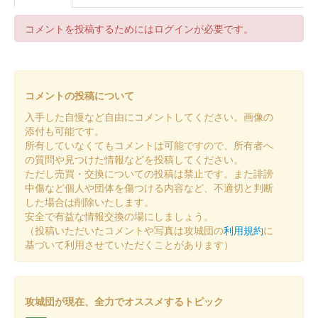
勝瑞城 御城印
コメントを投稿するためにはログインが必要です。
お城EXPO2023限定版 古と今をつなぐ
酒
販売終了
コメントの投稿について
お城EXPO 2023で発売された御城印。限定5枚。古と今をつなぐ
入手した自慢など自由にコメントしてください。画像の
酒と書かれている。
添付も可能です。
所有していなくてもコメントは可能ですので、所有者へ
の質問や見つけた情報などを投稿してください。
勝瑞城 御城印
ただし売買・交換についての投稿は禁止です。また誹謗
勝瑞城日本酒完成記念限定版
中傷など個人や団体を傷つける内容など、不適切と判断
した場合は削除いたします。
勝瑞城の日本酒完成を記念して作製された御城印。限定20枚。
安全で有益な情報交換の場にしましょう。
「勝瑞城」の文字は沈殿藍による。
（投稿いただいたコメントや写真は攻城団の
利用規約
に
基づいて利用させていただくことがあります）
勝瑞城 御城印
正法寺川クラフト&マーケット限定版
販売終了
攻城団が現在、全力でオススメするトピック