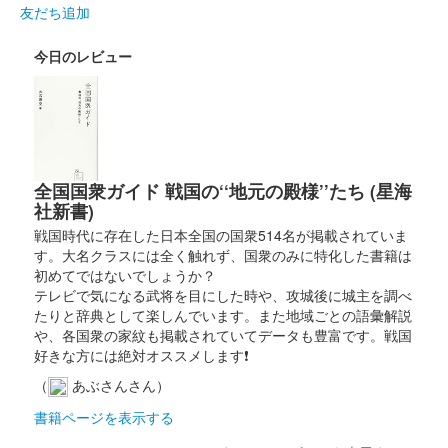
阿波和紙を藍で染めてつくられた御城印。地元の書道家、原葉香
友だち追加
氏による揮毫。
今日のレビュー
勝瑞城 御城印
阿波国主三好実休名入
販売終了
阿波和紙を藍で染めてつくられた御城印。地元の書道家、原葉香
全国国衆ガイド 戦国の‘‘地元の殿様’’たち (星海
氏による揮毫。
社新書)
戦国時代に存在した日本全国の国衆514名が掲載されていま
勝瑞城 御城印
す。大名クラスには全く触れず、国衆のみに特化した書籍は
令和8年夏限定 藍染版
初めてではないでしょうか？
テレビで気になる武将を目にした時や、攻城後に城主を調べ
線香花火をイメージして染められた模様。白と淡い青が混じり合
たりと辞典として楽しんでいます。また地域ごとの語彙解説
い、奥行きが出て花火が御城印の中で浮かび上がっているような
や、各国衆の家紋も掲載されていてデータも豊富です。戦国
デザイン。阿波和紙を藍染している。令和7年版は2025と書かれ
好きな方には絶対オススメします❗
ていたが、……
（
あぶさんさん）
書籍ページを表示する
勝瑞城 御城印
冬限定版