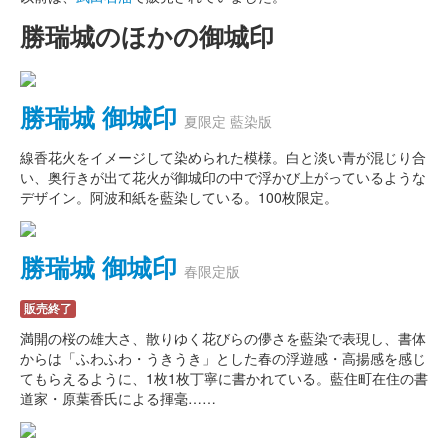
勝瑞城のほかの御城印
勝瑞城 御城印
夏限定 藍染版
線香花火をイメージして染められた模様。白と淡い青が混じり合
い、奥行きが出て花火が御城印の中で浮かび上がっているような
デザイン。阿波和紙を藍染している。100枚限定。
勝瑞城 御城印
春限定版
販売終了
満開の桜の雄大さ、散りゆく花びらの儚さを藍染で表現し、書体
からは「ふわふわ・うきうき」とした春の浮遊感・高揚感を感じ
てもらえるように、1枚1枚丁寧に書かれている。藍住町在住の書
道家・原葉香氏による揮毫……