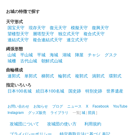
お城の特徴で探す
天守形式
国宝天守
現存天守
復元天守
模擬天守
復興天守
望楼型天守
層塔型天守
独立式天守
複合式天守
連結式天守
複合連結式天守
連立式天守
縄張形態
山城
平山城
平城
海城
湖城
陣屋
チャシ
グスク
城柵
古代山城
朝鮮式山城
曲輪構成
連郭式
単郭式
梯郭式
輪郭式
複郭式
渦郭式
環郭式
指定いろいろ
日本100名城
続日本100名城
国史跡
特別史跡
世界遺産
お問い合わせ
お知らせ
ブログ
ニュース
X
Facebook
YouTube
Instagram
グッズ販売
ライブラリ
一覧[
城
|
団員
]
攻城団について
攻城団の使い方
利用規約
プライバシーポリシー
特定商取引法に基づく表記