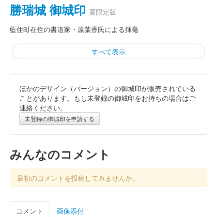
勝瑞城 御城印
夏限定版
藍住町在住の書道家・原葉香氏による揮毫
すべて表示
ほかのデザイン（バージョン）の御城印が販売されている
勝瑞城 御城印
お城EXPO2023限定版
ことがあります。もし未登録の御城印をお持ちの場合はご
連絡ください。
販売終了
未登録の御城印を申請する
お城EXPO 2023で発売された御城印。各日限定50枚。
みんなのコメント
勝瑞城 御城印
お城EXPO2023限定版 純米吟醸
最初のコメントを投稿してみませんか。
販売終了
お城EXPO 2023で発売された御城印。限定5枚。純米吟醸と書か
れている。
コメント
画像添付