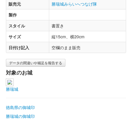
販売元
勝瑞城みらいへつなげ隊
製作
スタイル
書置き
サイズ
縦15cm、横20cm
日付け記入
空欄のまま販売
データの間違いや補足を報告する
対象のお城
勝瑞城
徳島県の御城印
勝瑞城の御城印