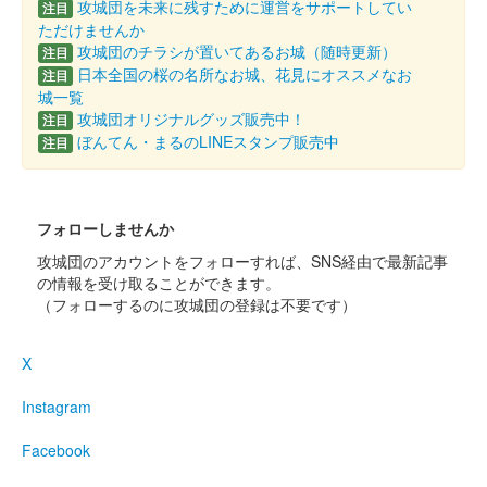
勝瑞城館跡で開催されたイベント「正法寺川クラフト&マーケッ
攻城団を未来に残すために運営をサポートしてい
注目
ト」で販売された御城印。地元の書道家、原葉香氏による揮毫。
ただけませんか
攻城団のチラシが置いてあるお城（随時更新）
注目
日本全国の桜の名所なお城、花見にオススメなお
注目
勝瑞城 御城印
城一覧
冬季限定版
攻城団オリジナルグッズ販売中！
注目
ぼんてん・まるのLINEスタンプ販売中
注目
販売終了
阿波和紙を藍で染めてつくられた御城印。地元の書道家、原葉香
氏による揮毫。
フォローしませんか
攻城団のアカウントをフォローすれば、SNS経由で最新記事
勝瑞城 御城印
あいずみスマイリーマルシェ限定版
の情報を受け取ることができます。
（フォローするのに攻城団の登録は不要です）
販売終了
勝瑞城館跡で開催されたイベント「あいずみスマイリーマルシ
X
ェ」で販売された御城印。地元の書道家、原葉香氏による揮毫。
Instagram
勝瑞城 御城印
Facebook