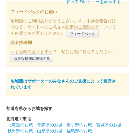
すべてのレビューを表示する
販売終了
フィードバックのお願い
雪をイメージした水玉模様が入っており、降り積もった雪が雪原
攻城団のご利用ありがとうございます。不具合報告だけ
になるようにグラデーションの染めが入っている。阿波和紙を藍
でなく、サイトへのご意見や記事のご感想など、いつで
染している。
も何度でもお寄せください。
フィードバック
読者投稿欄
いまお時間ありますか？ ぜひお題に答えてください！
読者投稿欄に投稿する
攻城団はサポーターのみなさんのご支援によって運営さ
れています
都道府県からお城を探す
北海道 / 東北
北海道のお城
青森県のお城
岩手県のお城
宮城県のお城
秋田県のお城
山形県のお城
福島県のお城