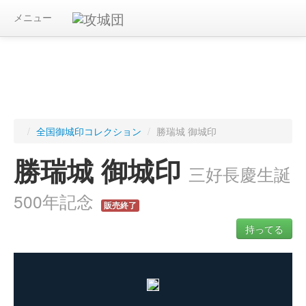
メニュー
/
全国御城印コレクション
/
勝瑞城 御城印
勝瑞城 御城印
三好長慶生誕
500年記念
販売終了
持ってる
ログインすると入手した御城印を記録できます