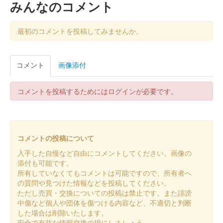
みんなのコメント
今城跡 御城印
山城に行こう!2023限定版（茶）
最初のコメントを投稿してみませんか。
販売終了
今城城主小池氏の家紋 梅に鶯の色が緑から茶色に変わり、和紙
コメント
画像添付
も変更された。
コメントを投稿するためにはログインが必要です。
今城跡 御城印
山城に行こう!2023限定版（緑）
コメントの投稿について
今城跡 御城印
山城に行こう!2023限定版
入手した自慢など自由にコメントしてください。画像の
添付も可能です。
所有していなくてもコメントは可能ですので、所有者へ
今城 御城印
の質問や見つけた情報などを投稿してください。
山城に行こう!2022限定版（緑）
ただし売買・交換についての投稿は禁止です。また誹謗
中傷など個人や団体を傷つける内容など、不適切と判断
緑色の台紙を使用した限定御城印。
した場合は削除いたします。
安全で有益な情報交換の場にしましょう。