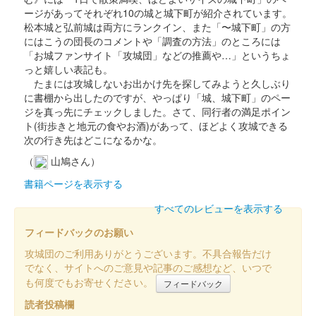
ージがあってそれぞれ10の城と城下町が紹介されています。
松本城と弘前城は両方にランクイン、また「〜城下町」の方
今城跡 御城印
にはこうの団長のコメントや「調査の方法」のところには
「お城ファンサイト「攻城団」などの推薦や…」というちょ
っと嬉しい表記も。
たまには攻城しないお出かけ先を探してみようと久しぶり
今城 御城印
に書棚から出したのですが、やっぱり「城、城下町」のペー
ジを真っ先にチェックしました。さて、同行者の満足ポイン
ト(街歩きと地元の食やお酒)があって、ほどよく攻城できる
次の行き先はどこになるかな。
（
山鳩さん）
書籍ページを表示する
すべてのレビューを表示する
フィードバックのお願い
攻城団のご利用ありがとうございます。不具合報告だけ
でなく、サイトへのご意見や記事のご感想など、いつで
も何度でもお寄せください。
フィードバック
読者投稿欄