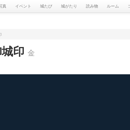
写真
イベント
城たび
城がたり
読み物
ルーム
印
御城印
金