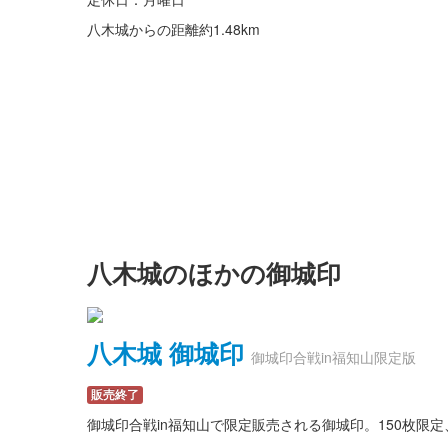
八木城からの距離
約1.48km
八木城のほかの御城印
八木城 御城印
御城印合戦in福知山限定版
販売終了
御城印合戦in福知山で限定販売される御城印。150枚限定