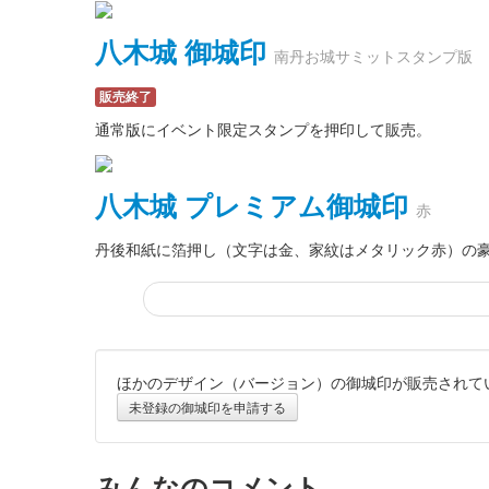
八木城 御城印
南丹お城サミットスタンプ版
販売終了
通常版にイベント限定スタンプを押印して販売。
八木城 プレミアム御城印
赤
丹後和紙に箔押し（文字は金、家紋はメタリック赤）の
ほかのデザイン（バージョン）の御城印が販売されて
八木城 プレミアム御城印
銀
未登録の御城印を申請する
丹後和紙に箔押し（文字・家紋ともに銀）の豪華版御城
みんなのコメント